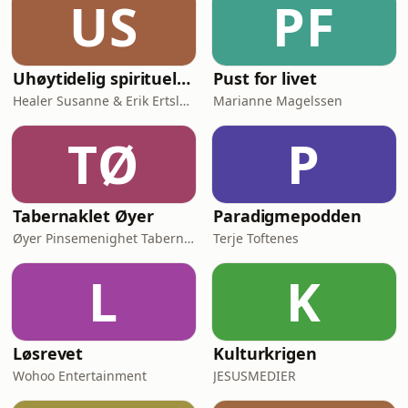
US
PF
Uhøytidelig spirituell - Healer Susanne og Erik Ertsland Askvik
Pust for livet
Healer Susanne & Erik Ertsland Askvik
Marianne Magelssen
TØ
P
Tabernaklet Øyer
Paradigmepodden
Øyer Pinsemenighet Tabernaklet
Terje Toftenes
L
K
Løsrevet
Kulturkrigen
Wohoo Entertainment
JESUSMEDIER