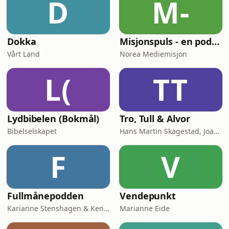
D
M-
Dokka
Misjonspuls - en podcast om unådde folkegrupper
Vårt Land
Norea Mediemisjon
L(
TT
Lydbibelen (Bokmål)
Tro, Tull & Alvor
Bibelselskapet
Hans Martin Skagestad, Joachim Tengesdal, Arthur Robertsen
F
V
Fullmånepodden
Vendepunkt
Karianne Stenshagen & Kenneth Sørensen
Marianne Eide