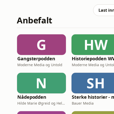
Hva betyr dette for oss i livene våre?God lyt
Binz:&nbsp;https://www.instagram.com/ann
Last in
Anbefalt
G
HW
Gangsterpodden
Historiepodden W
Moderne Media og Untold
Moderne Media og Unto
N
SH
Nådepodden
Hilde Marie Øgreid og Helene Benedikte Granum-Aanestad
Bauer Media