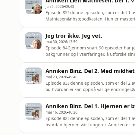
Anniken Lien Mathiesen. Del 1. V
@mariannemagelssenHjemmeside: marian
jun 6, 2026
39:43
Episode 85I denne episoden, som er del 1 a
Mathiesen&nbsp;podkasten. Hun er masterins
boken&nbsp;Kjærlighetsmønster.Vi snakker om
autentiske kjerne – og en mer tillært identit
Jeg tror ikke. Jeg vet.
hvilke roller vi har tatt på oss.Hva skjer når 
mai 30, 2026
13:59
Episode 84Gjennom snart 90 episoder har j
bakgrunner og livserfaringer, å utforske si
disse spørsmålene gjennom samtaler om kri
sorg, livskriser og menneskelige erfaringer.Vi
Anniken Binz. Del 2. Med mildhet
ferd med å forandre seg. Ve
mai 23, 2026
49:40
Episode 83I denne episoden, som er del 2 a
og hvordan vi kan oppnå varige endringer.
og forfatter. I forrige episode fikk vi en go
kunnskapen er nødvendig for oss å ha hvis v
Anniken Binz. Del 1. Hjernen er b
vi samtale om
mai 16, 2026
46:20
Episode 82I denne episoden, som er del 1 
hvordan hjernen vår fungerer. Anniken er me
jobber kontinuerlig i bakgrunnen med å tolke