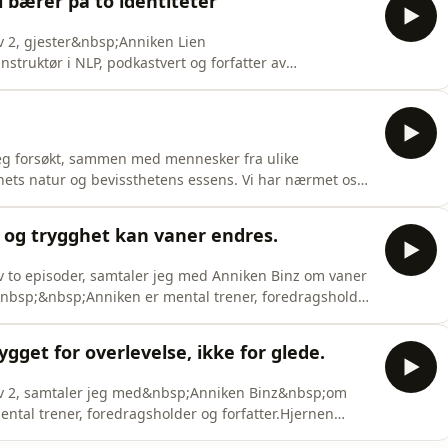
i bærer på to identiteter
nemagelssen.n
v 2, gjester&nbsp;Anniken Lien
truktør i NLP, podkastvert og forfatter av
 at vi alle bærer på to identiteter: vår sanne,
et, et «mønster» formet av hvordan vi har blitt møtt og
stå
eg forsøkt, sammen med mennesker fra ulike
nnets natur og bevissthetens essens. Vi har nærmet oss
sten mystikk, kristendom, buddhisme, meditasjon,
 lever i en tid hvor forståelsen av virkeligheten er i
 og trygghet kan vaner endres.
v to episoder, samtaler jeg med Anniken Binz om vaner
&nbsp;&nbsp;Anniken er mental trener, foredragsholder
d innføring i hvordan hjernen vår fungerer, og denne
i skal lykkes med å endre mønstre og vaner. I dag skal
ygget for overlevelse, ikke for glede.
av 2, samtaler jeg med&nbsp;Anniken Binz&nbsp;om
ntal trener, foredragsholder og forfatter.Hjernen
 sanseinntrykk, regulere følelser og sikre trygghet.