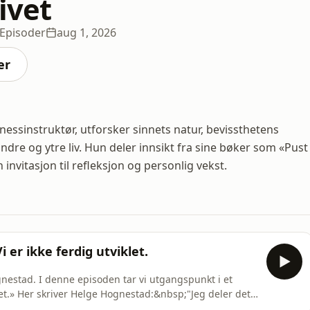
livet
 Episoder
aug 1, 2026
er
essinstruktør, utforsker sinnets natur, bevissthetens
dre og ytre liv. Hun deler innsikt fra sine bøker som «Pust
invitasjon til refleksjon og personlig vekst.
 er ikke ferdig utviklet.
estad. I denne episoden tar vi utgangspunkt i et
et.» Her skriver Helge Hognestad:&nbsp;"Jeg deler det
n kjærlige skaperkraft i kosmos, som også er forsonende