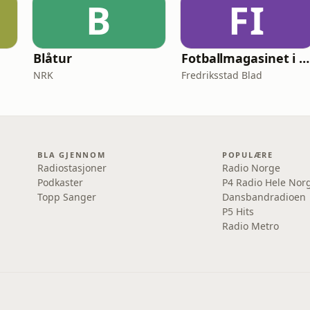
B
FI
Blåtur
Fotballmagasinet i Fredrikstad
NRK
Fredriksstad Blad
BLA GJENNOM
POPULÆRE
Radiostasjoner
Radio Norge
Podkaster
P4 Radio Hele Nor
Topp Sanger
Dansbandradioen
P5 Hits
Radio Metro