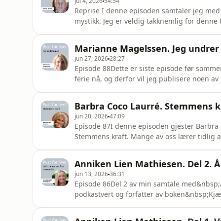
jul 4, 2026
54:54
Reprise I denne episoden samtaler jeg med t
mystikk. Jeg er veldig takknemlig for denne 
mystikk har forandret mitt forhold til både k
hverdagen ofte krevende, tror jeg det er vik
Marianne Magelssen. Jeg undre
finne hvile. Je
jun 27, 2026
28:27
Episode 88Dette er siste episode før sommerf
ferie nå, og derfor vil jeg publisere noen 
Nye episoder kommer fra 15. august. I denn
spirituelle veien. Gjennom mange års meditas
Barbra Coco Laurré. Stemmens k
fordypning, foredrag og li
jun 20, 2026
47:09
Episode 87I denne episoden gjester Barbra 
Stemmens kraft. Mange av oss lærer tidlig at d
blir korrigert, avvist eller ignorert, og da 
vi legger lokk på følelser, behov og kreativi
Anniken Lien Mathiesen. Del 2. 
deler
jun 13, 2026
36:31
Episode 86Del 2 av min samtale med&nbsp;A
podkastvert og forfatter av boken&nbsp;Kjær
sanne identitet, relasjonsmønstre, verdier 
lytting:-)https://kjaerlighetsmnster.no/Pod