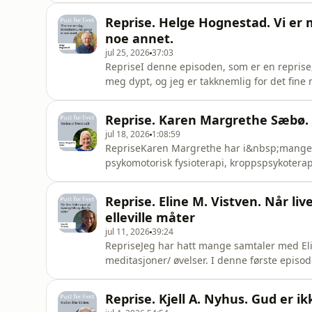
og tilgivende. Jeg tror, som en har sagt, at
Reprise. Helge Hognestad. Vi er 
og omgitt a
noe annet.
jul 25, 2026
37:03
RepriseI denne episoden, som er en reprise
meg dypt, og jeg er takknemlig for det fine
meg er Gud selve livskraften, bevisstheten 
samme måte som tyngdekraften, vi må lære os
Reprise. Karen Margrethe Sæbø. D
oss.»God lytt
jul 18, 2026
1:08:59
RepriseKaren Margrethe har i&nbsp;mange å
psykomotorisk fysioterapi, kroppspsykotera
nærværspraksis.&nbsp;I denne viktige samt
og livet. Erfaringer viser at ved å trene op
Reprise. Eline M. Vistven. Når li
til det store slippet ved livets slutt. Dett
elleville måter
jul 11, 2026
39:24
RepriseJeg har hatt mange samtaler med Elin
meditasjoner/ øvelser. I denne første episo
markante hendelser i sitt liv, om det hun mi
takknemlig og glad for å kunne dele Eline s
Reprise. Kjell A. Nyhus. Gud er ik
Vistven:Eline er