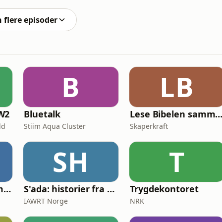
ting:-)For mer fra Anniken
ikenbinz
n flere episoder
B
LB
W2
Bluetalk
Lese Bibelen samm
ld
Stiim Aqua Cluster
Skaperkraft
SH
T
Sterke historier - med Tore Strømøy
S'ada: historier fra Afghanistan
Trygdekontoret
IAWRT Norge
NRK