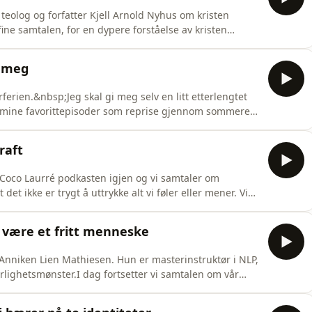
eolog og forfatter Kjell Arnold Nyhus om kristen
fine samtalen, for en dypere forståelse av kristen
irken og Bibelen. I vår tid, hvor tempoet er høyt og
tig å ha et åndelig rom der vi kan møtes, reflektere og
r meg
erien.&nbsp;Jeg skal gi meg selv en litt etterlengtet
av mine favorittepisoder som reprise gjennom sommeren.
e episoden deler jeg noen refleksjoner om den
jonspraksis, deltagelse på kurs i stillhet og
raft
Coco Laurré podkasten igjen og vi samtaler om
et ikke er trygt å uttrykke alt vi føler eller mener. Vi
begynner vi å dempe oss selv. Stemmen blir et sted hvor
tet. Når vi holder stemmen tilbake, mister vi kontakt med
Å være et fritt menneske
nniken Lien Mathiesen. Hun er masterinstruktør i NLP,
lighetsmønster.I dag fortsetter vi samtalen om vår
og grensesetting. God
kast: KjærlighetsmønsterFølg meg gjerne på Instagram: