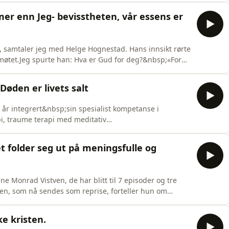
 universet er "støttet av visdom, gjennomstrømmet av lys
mer enn Jeg- bevisstheten, vår essens er
, samtaler jeg med Helge Hognestad. Hans innsikt rørte
 møtet.Jeg spurte han: Hva er Gud for deg?&nbsp;«For
som står bak hele skapelsesverket. Gud er en kraft på
s å forholde oss til denne kraften, som er i og rundt
øden er livets salt
r integrert&nbsp;sin spesialist kompetanse i
pi, traume terapi med meditativ
alen deler Karen Margrethe sin dype innsikt om døden
pmerksomhet på de små slipp i hverdagen, øker vi tilliten
vet folder seg ut på meningsfulle og
e Monrad Vistven, de har blitt til 7 episoder og tre
den, som nå sendes som reprise, forteller hun om
stet og fant, og som nå alltid er med henne. Jeg er dypt
in dype innsikt. God lytting:-)Om Eline&nbsp;Monrad
ke kristen.