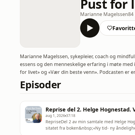
Pust for 
Marianne Magelssen
84
Favoritt
Marianne Magelssen, sykepleier, coach og mindfuln
essens og den menneskelige erfaring i møte med in
for livet» og «Vær din beste venn». Podcasten er en 
Episoder
Reprise del 2. Helge Hognestad. Vi
aug 1, 2026
37:18
RepriseDel 2 av min samtale med Helge Hogn
sitatet fra boken&nbsp;«Ny tid- ny åndeligh
tradisjonelle synet at Gud er kjærlighet, de