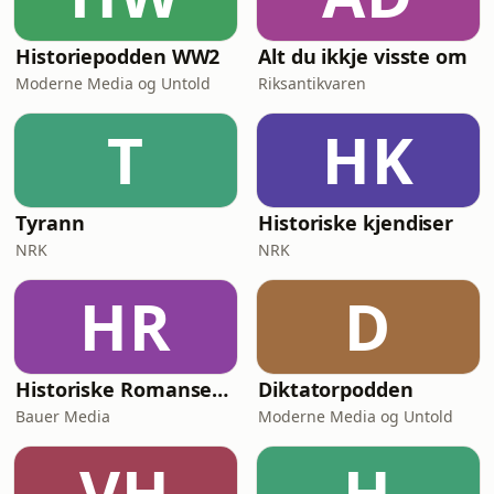
Historiepodden WW2
Alt du ikkje visste om
Moderne Media og Untold
Riksantikvaren
T
HK
Tyrann
Historiske kjendiser
NRK
NRK
HR
D
Historiske Romanser - svik, drap og kjærlighet
Diktatorpodden
Bauer Media
Moderne Media og Untold
VH
H