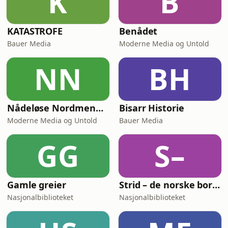
K
B
KATASTROFE
Benådet
Bauer Media
Moderne Media og Untold
NN
BH
Nådeløse Nordmenn: Gestapo
Bisarr Historie
Moderne Media og Untold
Bauer Media
GG
S–
Gamle greier
Strid – de norske borgerkrigene
Nasjonalbiblioteket
Nasjonalbiblioteket