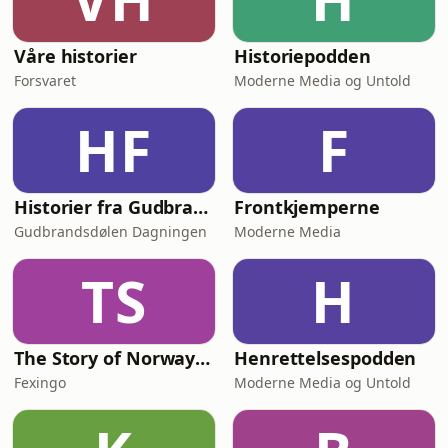
Våre historier
Historiepodden
Forsvaret
Moderne Media og Untold
HF
F
Historier fra Gudbrandsdalen
Frontkjemperne
Gudbrandsdølen Dagningen
Moderne Media
TS
H
The Story of Norway: From Viking Raiders to Modern Wealth — Fexingo History
Henrettelsespodden
Fexingo
Moderne Media og Untold