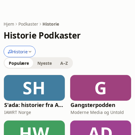
Hjem
Podkaster
Historie
Historie Podkaster
Historie
Populære
Nyeste
A–Z
SH
G
S'ada: historier fra Afghanistan
Gangsterpodden
IAWRT Norge
Moderne Media og Untold
HW
AD