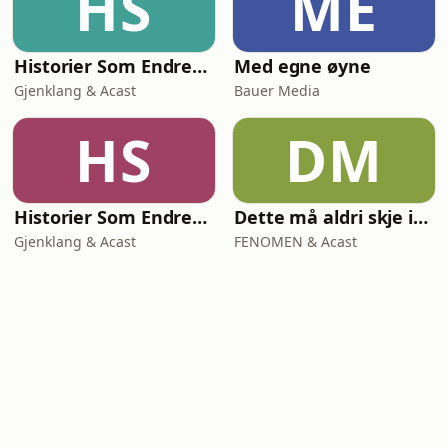
HS
ME
Historier Som Endret Verden
Med egne øyne
Gjenklang & Acast
Bauer Media
HS
DM
Historier Som Endret Norge
Dette må aldri skje igjen
Gjenklang & Acast
FENOMEN & Acast