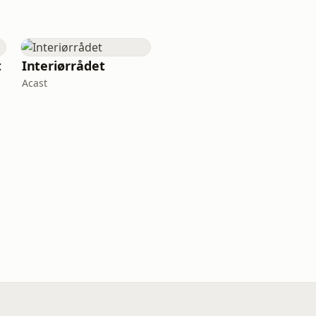
t
Interiørrådet
Acast