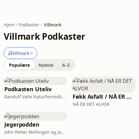
Hjem
Podkaster
Villmark
Villmark Podkaster
Villmark
Populære
Nyeste
A–Z
Podkasten Uteliv
Føkk Asfalt / NÅ ER DET ALVOR
Randulf Valle Naturformidling AS
NÅ ER DET ALVOR
Jegerpodden
John Petter Mellingen og Jon Inge Vik