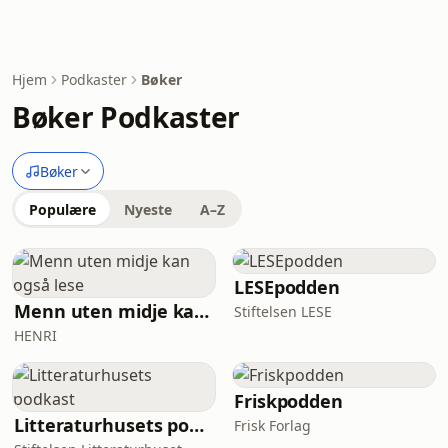
Hjem
Podkaster
Bøker
Bøker Podkaster
Bøker
Populære
Nyeste
A–Z
LESEpodden
Menn uten midje kan også lese
Stiftelsen LESE
HENRI
Friskpodden
Litteraturhusets podkast
Frisk Forlag