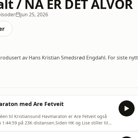
alt / NÅ ER DET ALVOR
pisoder
jun 25, 2026
er
 Produsert av Hans Kristian Smedsrød Engdahl. For siste nytt
araton med Are Fetveit
téen til Kristiansund Havmaraton er Are Fetveit også
:44:59 på 23K-distansen.Siden HK og Lise stiller til
ing til å catche opp med denne gamle NEDA-ørnen, gå
e på utstyr og det som skjer i ultra-verden for