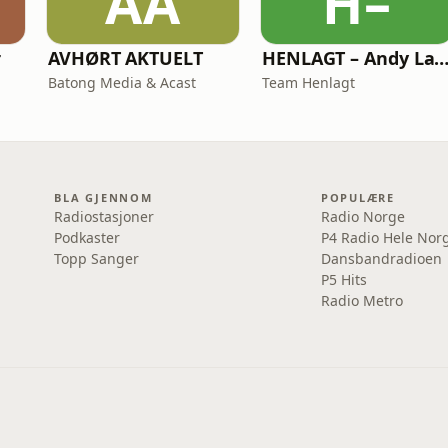
AA
H–
r
AVHØRT AKTUELT
HENLAGT – Andy Larsga
Batong Media & Acast
Team Henlagt
BLA GJENNOM
POPULÆRE
Radiostasjoner
Radio Norge
Podkaster
P4 Radio Hele Nor
Topp Sanger
Dansbandradioen
P5 Hits
Radio Metro