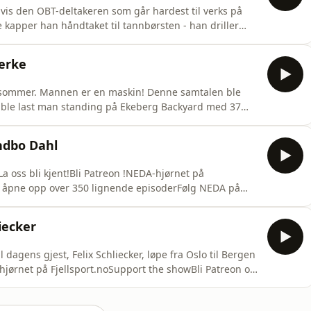
gvis den OBT-deltakeren som går hardest til verks på
 kapper han håndtaket til tannbørsten - han driller
kommer hans OBT-sekk veie 2 664 gram, noe som er 2-3
treon og se video-varianten av denne
jerke
n i sommer. Mannen er en maskin! Denne samtalen ble
han ble last man standing på Ekeberg Backyard med 37
å Fjellsport.noSupport the showBli Patreon og åpne opp
nstagram
ndbo Dahl
La oss bli kjent!Bli Patreon !NEDA-hjørnet på
g åpne opp over 350 lignende episoderFølg NEDA på
iecker
agens gjest, Felix Schliecker, løpe fra Oslo til Bergen
-hjørnet på Fjellsport.noSupport the showBli Patreon og
NEDA på Instagram