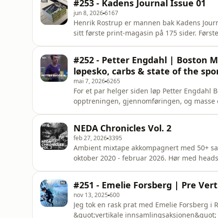
#253 - Kadens Journal Issue 01
tida.Cliffhanger: B
jun 8, 2026
6167
Henrik Rostrup er mannen bak Kadens Journa
sitt første print-magasin på 175 sider. Først
https://www.kadensjournal.com/Lenker:https
the showBli Patreon og åpne opp over 350 
#252 - Petter Engdahl | Boston M
løpesko, carbs & state of the spo
mai 7, 2026
6265
For et par helger siden løp Petter Engdahl 
opptreningen, gjennomføringen, og masse de
av Føkk Asfalt.Lenker:Bli PATREON av podca
YouTubeSupport the showBli Patreon og åp
NEDA Chronicles Vol. 2
Instagram
feb 27, 2026
3395
Ambient mixtape akkompagnert med 50+ samp
oktober 2020 - februar 2026. Hør med headset f
Patreon og få tilgang til hundrevis av episo
nyhetsbrev. Enjoy!Samples:Hallvard Schjøl
#251 - Emelie Forsberg | Pre Ver
KjærevikJon AlbonBård
nov 13, 2025
600
Jeg tok en rask prat med Emelie Forsberg i
&quot;vertikale innsamlingsaksjonen&quot; til