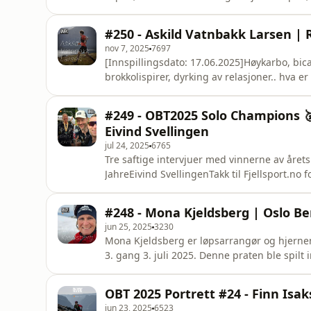
Nesaksla (fysisk eller virtuelt) her: https:/
over 350 lignende episoderFølg NEDA på I
#250 - Askild Vatnbakk Larsen |
nov 7, 2025
7697
[Innspillingsdato: 17.06.2025]Høykarbo, bica
brokkolispirer, dyrking av relasjoner.. hva er
Vatnbakk Larsen har svaret. Bli Patreon og få 
episoder.//HKSupport the showBli Patreon 
#249 - OBT2025 Solo Champions 🥇 
Instagram
Eivind Svellingen
jul 24, 2025
6765
Tre saftige intervjuer med vinnerne av årets
JahreEivind SvellingenTakk til Fjellsport.no f
forbindelse med Oslo Bergen Trail 2025. Sjek
hundrevis av flere episoder som dette. Sup
#248 - Mona Kjeldsberg | Oslo Be
episoderFølg
jun 25, 2025
3230
Mona Kjeldsberg er løpsarrangør og hjernen
3. gang 3. juli 2025. Denne praten ble spilt 
alt på stell?Lenker:Bli Patreon!NEDA-hjørne
opp over 350 lignende episoderFølg NEDA 
OBT 2025 Portrett #24 - Finn Isa
jun 23, 2025
6523