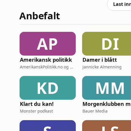
Last in
Anbefalt
AP
DI
Amerikansk politikk
Damer i blått
AmerikanskPolitikk.no og Moderne Media
Jannicke Almenning
KD
MM
Klart du kan!
Mo
Monster podkast
Bauer Media