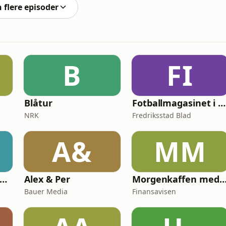
n flere episoder
B
FI
Blåtur
Fotballmagasinet i Fredrikstad
NRK
Fredriksstad Blad
A&
MM
rgenklubben med Loven & Co
Alex & Per
Morgenkaffen med Finansav
Bauer Media
Finansavisen