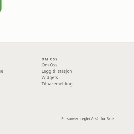
ard
OM OSS
Om Oss
ge
Legg til stasjon
Widgets
Tilbakemelding
Personvernregler
Vilkår for Bruk