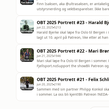
Finn Isaksen, aka @ultrasaksen, er antakeli
utstyrsnerding og vektbesparelser. Ikke bare
også hull i den og stusser børsten! Totalt 
ganger lettere enn de flestes.Lenker:Bli Pa
OBT 2025 Portrett #23 - Harald B
episodenUtstyrslista til FinnNED
jun 22, 2025
5213
Harald Bjerke skal løpe fra Oslo til Berge
lagt ut 10. april på Patreon, like etter at 
runder. Lenker:Bli Patreon !NEDA-hjørnet p
over 350 lignende episoderFølg NEDA på I
OBT 2025 Portrett #22 - Mari Brø
jun 21, 2025
1946
Mari skal løpe fra Oslo til Bergen i sommer. 
Fjellsport.noSupport the showBli Patreon o
Instagram
OBT 2025 Portrett #21 - Felix Schl
jun 20, 2025
2190
Sammen med sin partner Philipp Konkol skal d
i sommer. La oss bli kjent!Bli Patreon !NEDA
åpne opp over 350 lignende episoderFølg 