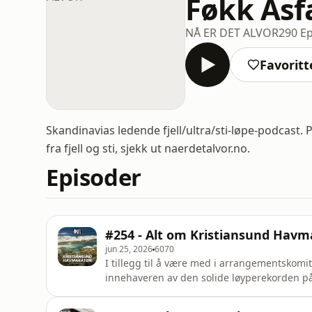
Føkk Asf
NÅ ER DET ALVOR
290 E
Favoritt
Skandinavias ledende fjell/ultra/sti-løpe-podcast.
fra fjell og sti, sjekk ut naerdetalvor.no.
Episoder
#254 - Alt om Kristiansund Havm
jun 25, 2026
6070
I tillegg til å være med i arrangementskomi
innehaveren av den solide løyperekorden på 1
start på lørdag var dette en gylden anledn
litt til verks på detaljene rundt løpet + nerd