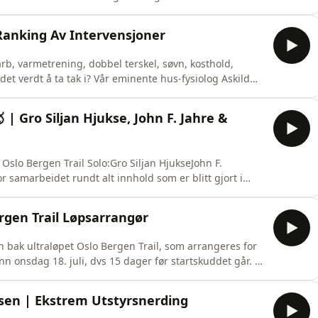
/nesaksla.no/ .Support the showBli Patreon og åpne opp
nstagram
 Ranking Av Intervensjoner
rb, varmetrening, dobbel terskel, søvn, kosthold,
 det verdt å ta tak i? Vår eminente hus-fysiolog Askild
tilgang til hundrevis av flere slike
og åpne opp over 350 lignende episoderFølg NEDA på
| Gro Siljan Hjukse, John F. Jahre &
 Oslo Bergen Trail Solo:Gro Siljan HjukseJohn F.
or samarbeidet rundt alt innhold som er blitt gjort i
k ut NEDA-hjørnet her. Bli Patreon og få tilgang til
port the showBli Patreon og åpne opp over 350 lignende
rgen Trail Løpsarrangør
 bak ultraløpet Oslo Bergen Trail, som arrangeres for
inn onsdag 18. juli, dvs 15 dager før startskuddet går. Er
t på Fjellsport.noSupport the showBli Patreon og åpne
på Instagram
ksen | Ekstrem Utstyrsnerding