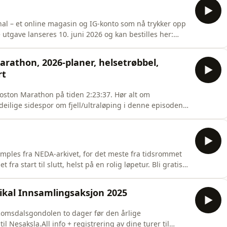
l – et online magasin og IG-konto som nå trykker opp
e utgave lanseres 10. juni 2026 og kan bestilles her:
://fokkasfalt.no/https://bestrunningpodcasts.com/Support
lignende episoderFølg NEDA på Instagram
arathon, 2026-planer, helsetrøbbel,
rt
Boston Marathon på tiden 2:23:37. Hør alt om
ilige sidespor om fjell/ultraløping i denne episoden
sten og lås opp over 250 episoderDenne episoden på
ne opp over 350 lignende episoderFølg NEDA på
les fra NEDA-arkivet, for det meste fra tidsrommet
ra start til slutt, helst på en rolig løpetur. Bli gratis
der som ikke er på denne plattformen + ultra
bergKim Godtlibsen LarsenSimen HolvikOdd EdøyAnders
tikal Innsamlingsaksjon 2025
 Romsdalsgondolen to dager før den årlige
 Nesaksla.All info + registrering av dine turer til