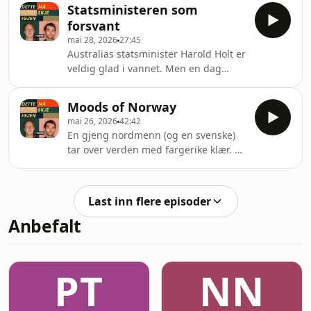
acast.com/privacy for more
Statsministeren som
information.
forsvant
mai 28, 2026
27:45
Australias statsminister Harold Holt er
veldig glad i vannet. Men en dag
legger han på svøm og kommer aldri
tilbake. Hosted on Acast. See
Moods of Norway
acast.com/privacy for more
mai 26, 2026
42:42
information.
En gjeng nordmenn (og en svenske)
tar over verden med fargerike klær. Så
går alt galt. Hosted on Acast. See
acast.com/privacy for more
information.
Last inn flere episoder
Anbefalt
PT
NN