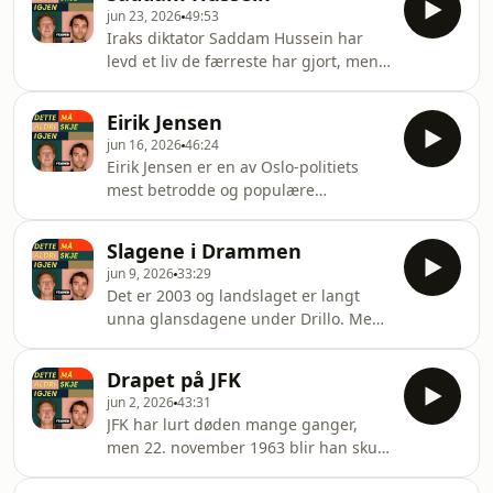
information.
jun 23, 2026
49:53
Iraks diktator Saddam Hussein har
levd et liv de færreste har gjort, men
selv han har gjort ting som ikke var
helt bra.&nbsp; Hosted on Acast. See
Eirik Jensen
acast.com/privacy for more
jun 16, 2026
46:24
information.
Eirik Jensen er en av Oslo-politiets
mest betrodde og populære
politimenn, men når en hasjbaron
avsløres, stiller hele Norge seg
Slagene i Drammen
spørsmålet: Er han snut eller stut?
jun 9, 2026
33:29
Hosted on Acast. See
Det er 2003 og landslaget er langt
acast.com/privacy for more
unna glansdagene under Drillo. Men
information.
en dag i Drammen når laget et nytt
bunnpunkt.&nbsp; Hosted on Acast.
Drapet på JFK
See acast.com/privacy for more
jun 2, 2026
43:31
information.
JFK har lurt døden mange ganger,
men 22. november 1963 blir han skutt
i Dallas.&nbsp; Hosted on Acast. See