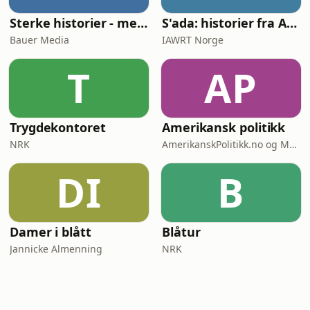
Sterke historier - med Tore Strømøy
S'ada: historier fra Afghanistan
Bauer Media
IAWRT Norge
T
AP
Trygdekontoret
Amerikansk politikk
NRK
AmerikanskPolitikk.no og Moderne Media
DI
B
Damer i blått
Blåtur
Jannicke Almenning
NRK