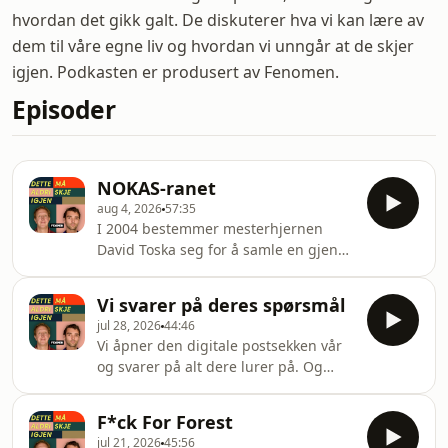
hvordan det gikk galt. De diskuterer hva vi kan lære av
dem til våre egne liv og hvordan vi unngår at de skjer
igjen. Podkasten er produsert av Fenomen.
Episoder
NOKAS-ranet
aug 4, 2026
57:35
I 2004 bestemmer mesterhjernen
David Toska seg for å samle en gjeng
ranere og slå til mot NOKAS i
Stavanger. Det går ikke helt som
Vi svarer på deres spørsmål
planlagt. Hosted on Acast. See
jul 28, 2026
44:46
acast.com/privacy for more
Vi åpner den digitale postsekken vår
information.
og svarer på alt dere lurer på. Og
Marco innrømmer noen feil. Hosted
on Acast. See acast.com/privacy for
F*ck For Forest
more information.
jul 21, 2026
45:56