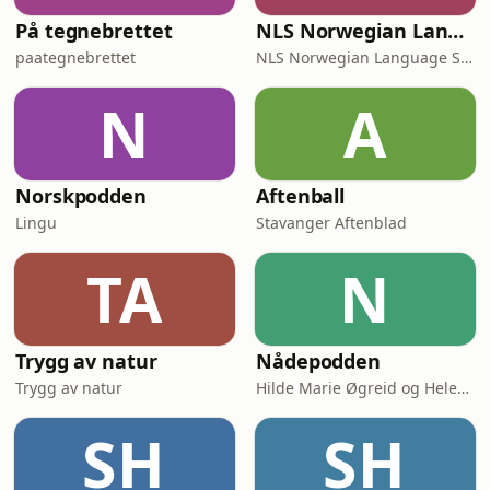
På tegnebrettet
NLS Norwegian Language Learning Podcast
paategnebrettet
NLS Norwegian Language School
N
A
Norskpodden
Aftenball
Lingu
Stavanger Aftenblad
TA
N
Trygg av natur
Nådepodden
Trygg av natur
Hilde Marie Øgreid og Helene Benedikte Granum-Aanestad
SH
SH