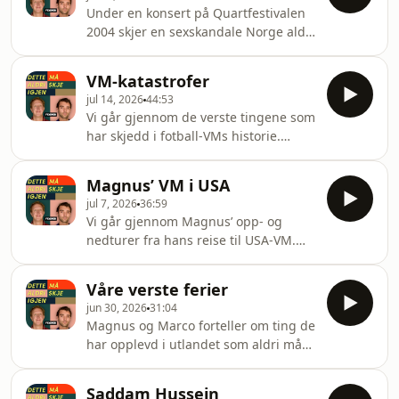
Under en konsert på Quartfestivalen
2004 skjer en sexskandale Norge aldri
har sett maken til. Et par har sex på
scenen for å redde
VM-katastrofer
regnskogen.&nbsp; Hosted on Acast.
jul 14, 2026
44:53
See acast.com/privacy for more
Vi går gjennom de verste tingene som
information.
har skjedd i fotball-VMs historie.
Hosted on Acast. See
acast.com/privacy for more
Magnus’ VM i USA
information.
jul 7, 2026
36:59
Vi går gjennom Magnus’ opp- og
nedturer fra hans reise til USA-VM.
Hosted on Acast. See
acast.com/privacy for more
Våre verste ferier
information.
jun 30, 2026
31:04
Magnus og Marco forteller om ting de
har opplevd i utlandet som aldri må
skje igjen. Hosted on Acast. See
acast.com/privacy for more
Saddam Hussein