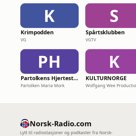
K
S
Krimpodden
Spårtsklubben
VG
VGTV
PH
K
Partolkens Hjertestarter
KULTURNORGE
Partolken Maria Mork
Wolfgang Wee Producti
Norsk-Radio.com
Lytt til radiostasjoner og podkaster fra Norsk-