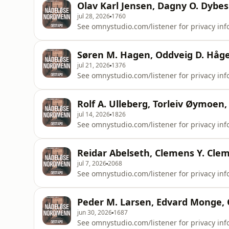
Olav Karl Jensen, Dagny O. Dybe
jul 28, 2026
1760
See omnystudio.com/listener for privacy inf
Søren M. Hagen, Oddveig D. Håg
jul 21, 2026
1376
See omnystudio.com/listener for privacy inf
Rolf A. Ulleberg, Torleiv Øymoen
jul 14, 2026
1826
See omnystudio.com/listener for privacy inf
Reidar Abelseth, Clemens Y. Cle
jul 7, 2026
2068
See omnystudio.com/listener for privacy inf
Peder M. Larsen, Edvard Monge, 
jun 30, 2026
1687
See omnystudio.com/listener for privacy inf