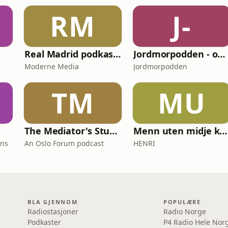
RM
J-
Real Madrid podkasten uten navn
Jordmorpodden - om graviditet fødsel og barseltid
Moderne Media
Jordmorpodden
TM
MU
The Mediator's Studio
Menn uten midje kan også lese
ons
An Oslo Forum podcast
HENRI
BLA GJENNOM
POPULÆRE
Radiostasjoner
Radio Norge
Podkaster
P4 Radio Hele Nor