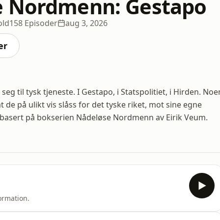
e Nordmenn: Gestapo
old
158 Episoder
aug 3, 2026
er
 til tysk tjeneste. I Gestapo, i Statspolitiet, i Hirden. Noe
t de på ulikt vis slåss for det tyske riket, mot sine egne
r basert på bokserien Nådeløse Nordmenn av Eirik Veum.
ormation.