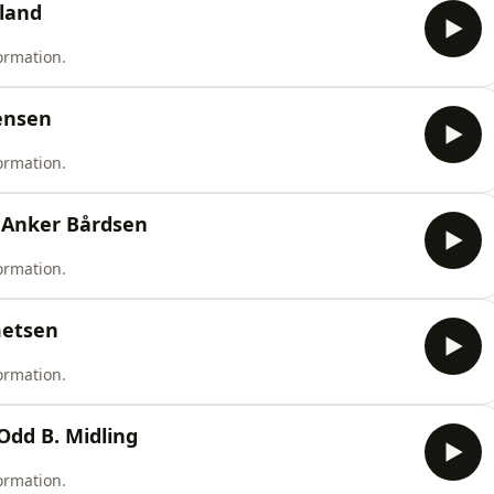
sland
ormation.
ensen
ormation.
, Anker Bårdsen
ormation.
metsen
ormation.
Odd B. Midling
ormation.