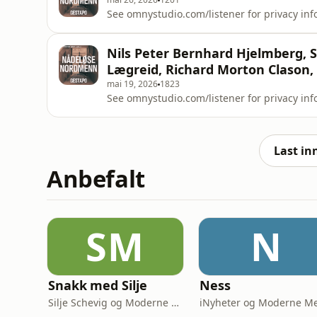
See omnystudio.com/listener for privacy inf
Nils Peter Bernhard Hjelmberg,
Lægreid, Richard Morton Clason,
mai 19, 2026
1823
See omnystudio.com/listener for privacy inf
Last in
Anbefalt
SM
N
Snakk med Silje
Ness
Silje Schevig og Moderne Media
iNyheter og Moderne M