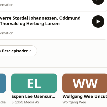
ormation.
 Sverre Størdal Johannessen, Oddmund
 Thorvald og Herborg Larsen
ormation.
n flere episoder
EL
WW
Espen Lee Usensurert
Wolfgang Wee Uncu
edia
BigdoG Media AS
Wolfgang Wee