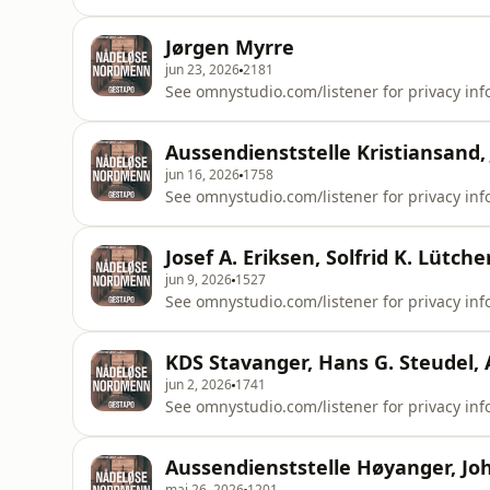
Jørgen Myrre
jun 23, 2026
2181
See omnystudio.com/listener for privacy inf
Aussendienststelle Kristiansand
jun 16, 2026
1758
See omnystudio.com/listener for privacy inf
Josef A. Eriksen, Solfrid K. Lütche
jun 9, 2026
1527
See omnystudio.com/listener for privacy inf
KDS Stavanger, Hans G. Steudel, 
jun 2, 2026
1741
See omnystudio.com/listener for privacy inf
Aussendienststelle Høyanger, Jo
mai 26, 2026
1201