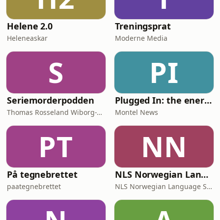
Helene 2.0
Treningsprat
Heleneaskar
Moderne Media
S
PI
Seriemorderpodden
Plugged In: the energy news podcast
Thomas Rosseland Wiborg-Thune
Montel News
PT
NN
På tegnebrettet
NLS Norwegian Language Learning Podcast
paategnebrettet
NLS Norwegian Language School