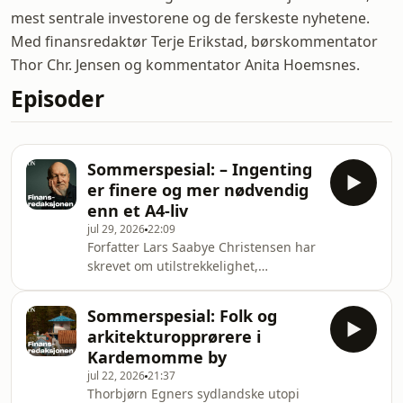
mest sentrale investorene og de ferskeste nyhetene.
Med finansredaktør Terje Erikstad, børskommentator
Thor Chr. Jensen og kommentator Anita Hoemsnes.
Episoder
Sommerspesial: – Ingenting
er finere og mer nødvendig
enn et A4-liv
jul 29, 2026
22:09
Forfatter Lars Saabye Christensen har
skrevet om utilstrekkelighet,
ensomhet og død i 50 år. Han kan
være blid også. Bare ikke kall ham
Sommerspesial: Folk og
produktiv. Eller sorgmunter.Hør
arkitektur­opprørere i
journalist Alf Marius Opsahls intervju
Kardemomme by
med den prisbelønte forfatteren.
jul 22, 2026
21:37
Hosted on Acast. See
Thorbjørn Egners sydlandske utopi
acast.com/privacy for more