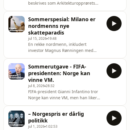
beskrives som Arkitekturopprørets
information.
idealby. Men klarer nordmenn å bo
der?Hør hva journalist Ola Jordheim
Sommerspesial: Milano er
Halvorsen fant da han overnattet i
nordmenns nye
byen. Hosted on Acast. See
skatteparadis
acast.com/privacy for more
jul 15, 2026
19:48
information.
En rekke nordmenn, inkludert
investor Magnus Rønningen med
familie, har bosatt seg i Italias
finanssentrum.– Hvis man ikke vil bo i
Sommerutgave - FIFA-
en sveitsisk landsby eller kjede seg i
presidenten: Norge kan
hjel i Zürich, er Milano det eneste
vinne VM.
fornuftige alternativet.Hør journalist
jul 8, 2026
28:32
Regine Stokstad fortelle hvorfor.Følg
FIFA-president Gianni Infantino tror
med oss videre i sommer for flere
Norge kan vinne VM, men han liker
historier fra Dagens
ikke Norge.Hør journalist Lars Bache
Næringsliv.Finansredaksjonen er
Madsen lese sin historie og intervju
tilbake i uke 32. Hosted on A
– Norgespris er dårlig
med den mektige
politikk
fotballpresidenten.Følg med oss
jul 1, 2026
1:02:53
videre i sommer for flere historier fra