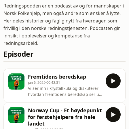
Redningspodden er en podcast av og for mannskaper i
Norsk Folkehjelp, men også andre som ønsker å lytte.
Her deles historier og faglig nytt fra hverdagen som
frivillig i den norske redningstjenesten. Podcasten gir
innsikt i opplevelser og kompetanse fra
redningsarbeid.
Episoder
Fremtidens beredskap
jun 6, 2025
00:42:31
Vi ser inn i krystallkula og diskuterer
hvordan fremtidens beredskap ser ut.
Hvordan vil de store
samfunnstrendene, klimaendringene
Norway Cup - Et høydepunkt
og KI påvirke frivilligheten vår?
for førstehjelpere fra hele
landet