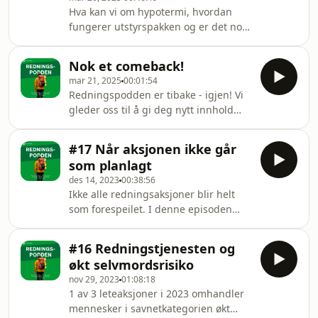
Hva kan vi om hypotermi, hvordan
fungerer utstyrspakken og er det noe
nytt på dette fagfeltet? Vi har tatt en
prat med Live Kummen, som er
Nok et comeback!
frivillig i Norsk Folkehjelp Tromsø og
mar 21, 2025
00:01:54
vår egen hypotermi-ekspert.
Redningspodden er tibake - igjen! Vi
gleder oss til å gi deg nytt innhold
fram til sommeren, og her får du høre
litt om planene framover.
#17 Når aksjonen ikke går
som planlagt
des 14, 2023
00:38:56
Ikke alle redningsaksjoner blir helt
som forespeilet. I denne episoden
forteller Leif Johan Monsøy, frivillig i
Norsk Folkehjelp Nesset, om
#16 Redningstjenesten og
vuderingene som ble gjort da en
økt selvmordsrisiko
redningsaksjon utviklet i en helt
nov 29, 2023
01:08:18
annen retning enn hva mannskapene
1 av 3 leteaksjoner i 2023 omhandler
først så for seg.
mennesker i savnetkategorien økt