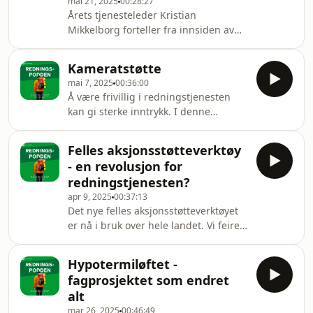
mai 21, 2025
00:28:27
Årets tjenesteleder Kristian
Mikkelborg forteller fra innsiden av
Norges største sanitetstjeneste, som
mange kommer tilbake til år etter år
Kameratstøtte
etter år.
mai 7, 2025
00:36:00
Å være frivillig i redningstjenesten
kan gi sterke inntrykk. I denne
episoden diskuterer vi kameratstøtte-
ordningens rolle i ivaretakelse av
Felles aksjonsstøtteverktøy
mannskaper.
- en revolusjon for
redningstjenesten?
apr 9, 2025
00:37:13
Det nye felles aksjonsstøtteverktøyet
er nå i bruk over hele landet. Vi feirer
med å diskutere både fordelene og
forbedringspotensialene til verktøyet.
Hypotermiløftet -
Dagens gjest er Arne Alsvik, frivillig i
fagprosjektet som endret
Norsk Folkehjelp Strand og Forsand
alt
og nasjonal beredskapsleder.
mar 26, 2025
00:46:49