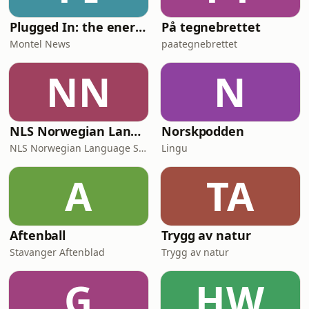
Plugged In: the energy news podcast
På tegnebrettet
Montel News
paategnebrettet
NN
N
NLS Norwegian Language Learning Podcast
Norskpodden
NLS Norwegian Language School
Lingu
A
TA
Aftenball
Trygg av natur
Stavanger Aftenblad
Trygg av natur
G
HW