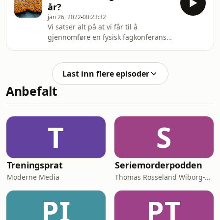
år?
jan 26, 2022
00:23:32
Vi satser alt på at vi får til å
gjennomføre en fysisk fagkonferanse
igjen, for første gang siden 2019. Her
får du vite hva som står på
programmet i år, og hvorfor du bør
Last inn flere episoder
melde deg på årets høydepunkt for
Anbefalt
mannskaper i Norsk Folkehjelp!
T
S
Treningsprat
Seriemorderpodden
Moderne Media
Thomas Rosseland Wiborg-Thune
PI
PT