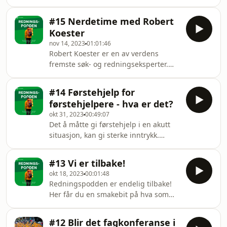
selvmordsrisiko. Erlend Aarsæther har
20 års fartstid som frivillig i
#15 Nerdetime med Robert
redningstjenesten, og som fagutvikler
Koester
i Norsk Folkehjelp laget han
nov 14, 2023
01:01:46
veilederen &quot;redningstjeneste og
Robert Koester er en av verdens
personer med økt
fremste søk- og redningseksperter.
selvmordsrisiko&quot;. Vi går
Siden han ble frivillig på 70-tallet har
gjennom statistikk, søksmetoder,
han viet både fritiden og sin
myter og mye mer knyttet til denne
#14 Førstehjelp for
profesjonelle karriere til fagfeltet. Det
savnetgruppen.
førstehjelpere - hva er det?
har resultert i et av
okt 31, 2023
00:49:07
redningstjenestens viktigste verktøy:
Det å måtte gi førstehjelp i en akutt
Lost Person behaviour. I denne
situasjon, kan gi sterke inntrykk.
samtalen dykker vi langt ned i teorien,
Hvordan bearbeider man disse
statistikken og arbeidet bak boka.
opplevelsene og hvor kan man få
#13 Vi er tilbake!
støtte? Anna Marie Moe Øvstebø i
okt 18, 2023
00:01:48
RAKOS har de siste årene jobbet med
Redningspodden er endelig tilbake!
det nasjonale oppfølgingstilbudet for
Her får du en smakebit på hva som
førstehjelpere, og har svarene på
venter utover høsten.
disse viktige spørsmålene.
#12 Blir det fagkonferanse i