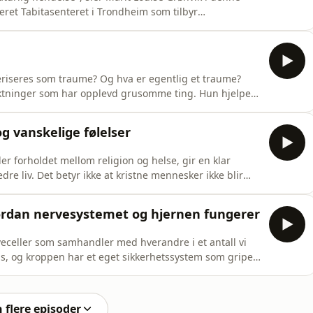
eret Tabitasenteret i Trondheim som tilbyr
nnesker fri fra traumer og indre sår. Hun snakker om
kt etter triggere. Hun og programleder Elisabeth Lillebø
eriseres som traume? Og hva er egentlig et traume?
lyktninger som har opplevd grusomme ting. Hun hjelper
og introduserer oss for traume med stor T og traume med
Fra sår til styrke" og hun er i samtale med programleder
g vanskelige følelser
r forholdet mellom religion og helse, gir en klar
dre liv. Det betyr ikke at kristne mennesker ikke blir
ykiater Øystein Elgen snakker i dag blant annet om
kaller angst for en venn og takknemlighet for medisin.
hvordan nervesystemet og hjernen fungerer
rveceller som samhandler med hverandre i et antall vi
 vis, og kroppen har et eget sikkerhetssystem som griper
i ekteparet Irene og Øystein Elgen som deler kunnskap
n påvirker hverandre. Store belastninger i livet kan
n flere episoder