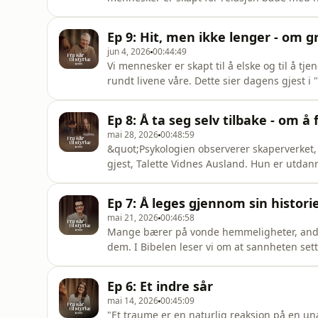
med andre, men det er også i dette felless
likevel i fellesskapet med Gud. Han søker fe
Ep 9: Hit, men ikke lenger - om 
Ingvill Humlebre
jun 4, 2026
00:44:49
Vi mennesker er skapt til å elske og til å tj
rundt livene våre. Dette sier dagens gjest i 
beskytte oss og helsa vår. Jesus er et stort 
som var hans oppdrag, og satte grenser for 
Ep 8: Å ta seg selv tilbake - om å 
gir o
mai 28, 2026
00:48:59
&quot;Psykologien observerer skaperverket
gjest, Talette Vidnes Ausland. Hun er utdan
tanker for oss skal få plass i terapirommet
tenker du er sannheten om deg selv? Ofte ha
Ep 7: Å leges gjennom sin histori
å prege oss, bevisst ell
mai 21, 2026
00:46:58
Mange bærer på vonde hemmeligheter, andre
dem. I Bibelen leser vi om at sannheten sett
om hvordan det å få ting fram i lyset er en vi
og få tilbake friheten og gleden. Det vonde
Ep 6: Et indre sår
forståel
mai 14, 2026
00:45:09
"Et traume er en naturlig reaksjon på en una