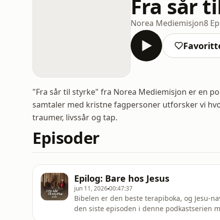
Fra sår ti
Norea Mediemisjon
8 Ep
Favoritt
"Fra sår til styrke" fra Norea Mediemisjon er en 
samtaler med kristne fagpersoner utforsker vi hvor
traumer, livssår og tap.
Episoder
Epilog: Bare hos Jesus
jun 11, 2026
00:47:37
Bibelen er den beste terapiboka, og Jesu-nav
den siste episoden i denne podkastserien møt
Grønvik. Hun jobbet mange år i helsevesene