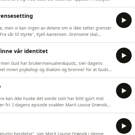
kapet det finnes legedom. Den ultimate legedom er
llesskap med oss og er den som kan lege alle våre sår.
grensesetting
ene, men vi kan ingen av delene om vi ikke setter grenser
"Fra sår til styrke", Kjell Aanensen. Grensene skal
forbilde når det gjelder grensesetting. Han visste hva
at ingenting skulle komme i veien for det. Aanensen
finne vår identitet
, men Gud har brukermanualen&quot;, sier dagens
net innen psykologi og diakoni og brenner for at Guds
. Hva svarer du på spørsmålet om hvem du er? Hva
r løgntanker fått plass i hjernen vår, og de er med på
e
 kan ikke huske det vonde som har blitt gjort mot
er fri. I dagens episode snakker Marit Louise Grønvik
ktig del av det å leges. Målet er å gjenerobre livet sitt
 blir ikke borte, men bevissthet om sannheten skaper ny
turlig hendelse", sier Marit Louise Grønvik i denne