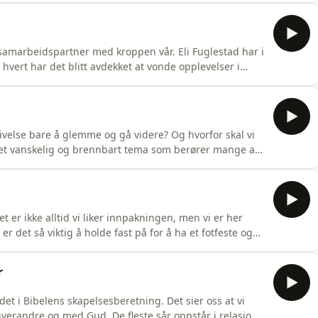
 Ved å gi Jesus audiens i terapirommet og i livet, kan
en samarbeidspartner med kroppen vår. Eli Fuglestad har i
r hvert har det blitt avdekket at vonde opplevelser i
 Ved å være bevisst på reaksjonsmønster og
a vil det si å leve livet med sidemarg? I denne
tilgivelse bare å glemme og gå videre? Og hvorfor skal vi
 i et vanskelig og brennbart tema som berører mange av
psykiatrisk senter i Haugesund, i tillegg til å være
lt med mange om dette krevende temaet. Hun deler også
 er ikke alltid vi liker innpakningen, men vi er her
r det så viktig å holde fast på for å ha et fotfeste og
Det er Monica Aadnevik Tobiassen som er gjest i dagens
Hun står bak tjenesten Kompass der hun tilbyr
r
et i Bibelens skapelsesberetning. Det sier oss at vi
verandre og med Gud. De fleste sår oppstår i relasjon