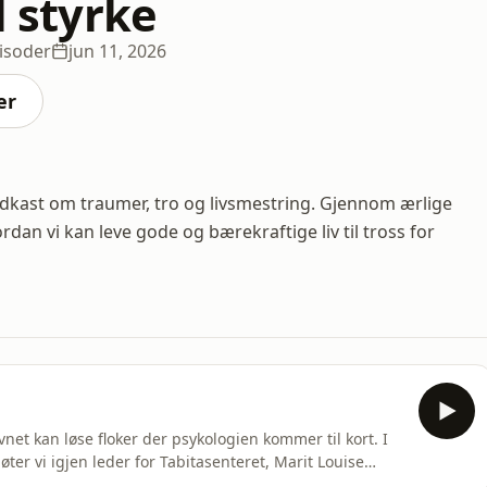
l styrke
isoder
jun 11, 2026
er
podkast om traumer, tro og livsmestring. Gjennom ærlige
dan vi kan leve gode og bærekraftige liv til tross for
net kan løse floker der psykologien kommer til kort. I
er vi igjen leder for Tabitasenteret, Marit Louise
t og opplevde flere ganger hvordan psykologien kom til