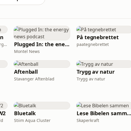
en
På tegnebrettet
Plugged In: the energy news podcast
Thomas Rosseland Wiborg-Thune
paategnebrettet
Montel News
Aftenball
Trygg av natur
Stavanger Aftenblad
Trygg av natur
W2
Bluetalk
Lese Bibelen samm
ld
Stiim Aqua Cluster
Skaperkraft