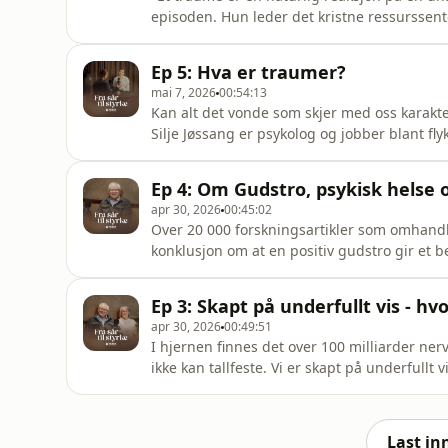
episoden. Hun leder det kristne ressurssent
samtalehjelp og undervisning for å sette me
"å miste nei-et vårt" og om å gå på skatteja
Ep 5: Hva er traumer?
Sæth samtaler også om
mai 7, 2026
00:54:13
Kan alt det vonde som skjer med oss karakt
Silje Jøssang er psykolog og jobber blant f
oss til å forstå hva som ligger i begrepet 
liten t. Silje er gjest i denne episoden av "
Ep 4: Om Gudstro, psykisk helse o
Elisabeth
apr 30, 2026
00:45:02
Over 20 000 forskningsartikler som omhandle
konklusjon om at en positiv gudstro gir et be
syke, eller rammes av helseutfordringer. Ps
forholdet mellom kristen tro og helse. Han 
Ep 3: Skapt på underfullt vis - 
Du møter han i
apr 30, 2026
00:49:51
I hjernen finnes det over 100 milliarder ne
ikke kan tallfeste. Vi er skapt på underfullt
inn og sier i fra. I denne episoden møter v
og erfaringer om hvordan prosesser i kroppe
føre ti
Last in