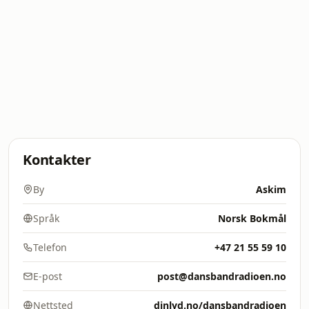
Kontakter
By
Askim
Språk
Norsk Bokmål
Telefon
+47 21 55 59 10
E-post
post@dansbandradioen.no
Nettsted
dinlyd.no/dansbandradioen