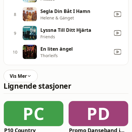
Segla Din Båt I Hamn
8
Helene & Gänget
Lyssna Till Ditt Hjärta
9
Friends
En liten ängel
10
Thorleifs
Vis Mer
Lignende stasjoner
PC
PD
P10 Country
Promo Danseband jukebox