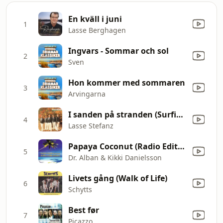
En kväll i juni
1
Lasse Berghagen
Ingvars - Sommar och sol
2
Sven
Hon kommer med sommaren
3
Arvingarna
I sanden på stranden (Surfin' Senorita)
4
Lasse Stefanz
Papaya Coconut (Radio Edit) [Dr. Alban vs. Kikki Danielsson]
5
Dr. Alban & Kikki Danielsson
Livets gång (Walk of Life)
6
Schytts
Best før
7
Picazzo