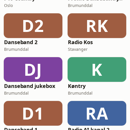
Oslo
Brumunddal
D2
RK
Danseband 2
Radio Kos
Brumunddal
Stavanger
DJ
K
Danseband jukebox
Køntry
Brumunddal
Brumunddal
D1
RA
Danseband 1
Radio AI kanal 2