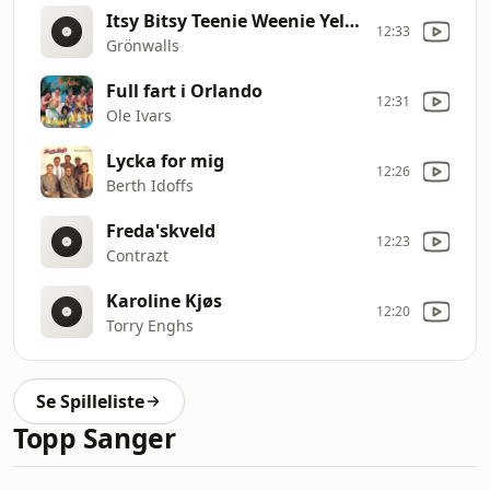
Itsy Bitsy Teenie Weenie Yellow Polkadot Bikini
12:33
Grönwalls
Full fart i Orlando
12:31
Ole Ivars
Lycka for mig
12:26
Berth Idoffs
Freda'skveld
12:23
Contrazt
Karoline Kjøs
12:20
Torry Enghs
Se Spilleliste
Topp Sanger