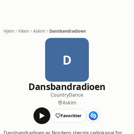
Hjem
Viken
Askim
Dansbandradioen
D
Dansbandradioen
Country
Dance
Askim
Favoritter
Dansbandradioen er Nordens største radiokanal for