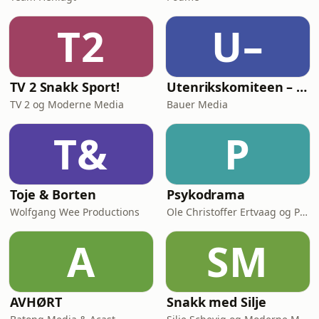
T2
U–
TV 2 Snakk Sport!
Utenrikskomiteen – med Bogen og Græsvik
TV 2 og Moderne Media
Bauer Media
T&
P
Toje & Borten
Psykodrama
Wolfgang Wee Productions
Ole Christoffer Ertvaag og Per Kjerstad & Acast
A
SM
AVHØRT
Snakk med Silje