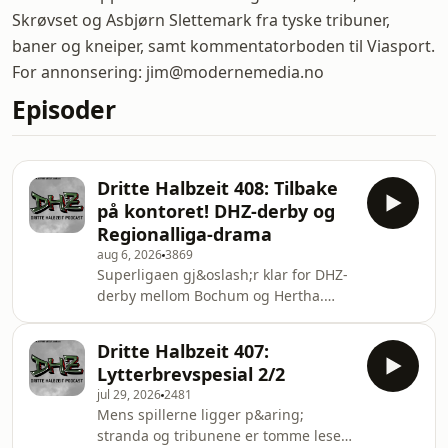
Skrøvset og Asbjørn Slettemark fra tyske tribuner,
baner og kneiper, samt kommentatorboden til Viasport.
For annonsering: jim@modernemedia.no
Episoder
Dritte Halbzeit 408: Tilbake
på kontoret! DHZ-derby og
Regionalliga-drama
aug 6, 2026
3869
Superligaen gj&oslash;r klar for DHZ-
derby mellom Bochum og Hertha.
Bayern M&uuml;nchen slapper av i
S&oslash;r-Korea, med en 16-
Dritte Halbzeit 407:
&aring;ring fra Berlin p&aring; topp.
Lytterbrevspesial 2/2
Tasmania Berlin er tilbake i
jul 29, 2026
2481
Regionalliga, og f&aring;r akkurat
Mens spillerne ligger p&aring;
stadion klar til f&oslash;rste
stranda og tribunene er tomme leser
hjemmekamp. 1860 M&uuml;nchen er