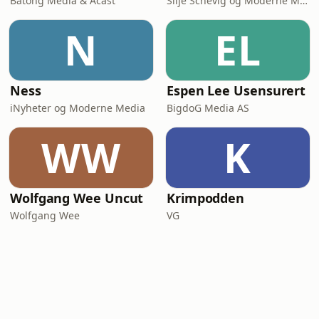
Batong Media & Acast
Silje Schevig og Moderne Media
N
EL
Ness
Espen Lee Usensurert
iNyheter og Moderne Media
BigdoG Media AS
WW
K
Wolfgang Wee Uncut
Krimpodden
Wolfgang Wee
VG