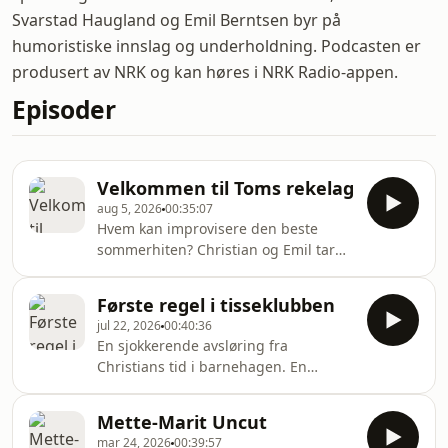
Svarstad Haugland og Emil Berntsen byr på
humoristiske innslag og underholdning. Podcasten er
produsert av NRK og kan høres i NRK Radio-appen.
Episoder
Velkommen til Toms rekelag
aug 5, 2026
00:35:07
Hvem kan improvisere den beste
sommerhiten? Christian og Emil tar
oss med bak kulissene på audition til
en norsk storfilm. Olav skal på blåtur.
Første regel i tisseklubben
Hør episoden i appen NRK Radio
jul 22, 2026
00:40:36
En sjokkerende avsløring fra
Christians tid i barnehagen. En
rørende gjenforening i "Bokbadet". En
gruende fjellets mann. Hør episoden i
Mette-Marit Uncut
appen NRK Radio
mar 24, 2026
00:39:57