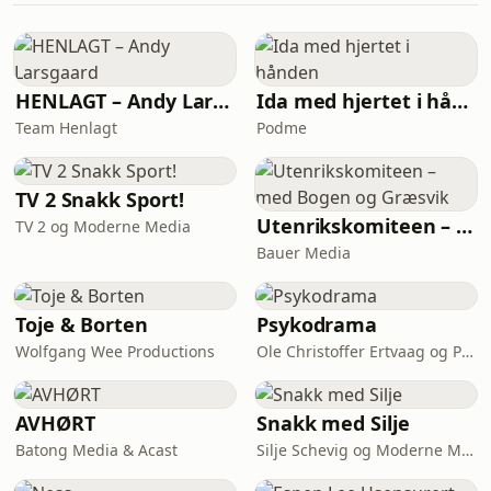
episoden i appen NRK Radio
HENLAGT – Andy Larsgaard
Ida med hjertet i hånden
Team Henlagt
Podme
TV 2 Snakk Sport!
Utenrikskomiteen – med Bogen og Græsvik
TV 2 og Moderne Media
Bauer Media
Toje & Borten
Psykodrama
Wolfgang Wee Productions
Ole Christoffer Ertvaag og Per Kjerstad & Acast
AVHØRT
Snakk med Silje
Batong Media & Acast
Silje Schevig og Moderne Media