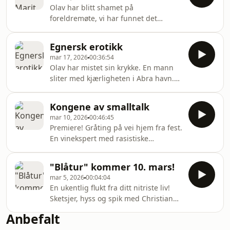
Olav har blitt shamet på
foreldremøte, vi har funnet det
uredigerte intervjuet med Mette-
Marit, og en mann med
Egnersk erotikk
frokostblanding er klar for alt . Hør
mar 17, 2026
00:36:54
episoden i appen NRK Radio
Olav har mistet sin krykke. En mann
sliter med kjærligheten i Abra havn.
Våren sparkes i gang med erotikk ved
Halvdan Egner. Hør episoden i appen
Kongene av smalltalk
NRK Radio
mar 10, 2026
00:46:45
Premiere! Gråting på vei hjem fra fest.
En vinekspert med rasistiske
undertoner. Idéer til filmer du aldri
har sett. Hør episoden i appen NRK
"Blåtur" kommer 10. mars!
Radio
mar 5, 2026
00:04:04
En ukentlig flukt fra ditt nitriste liv!
Sketsjer, hyss og spik med Christian
Mikkelsen, Olav Svarstad Haugland og
Anbefalt
Emil Berntsen. Premiere 10. mars. Hør