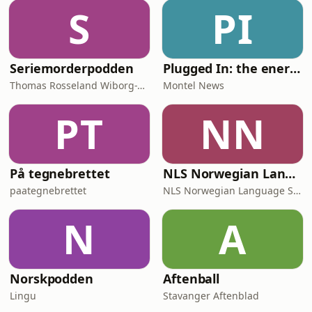
S
PI
Seriemorderpodden
Plugged In: the energy news podcast
Thomas Rosseland Wiborg-Thune
Montel News
PT
NN
På tegnebrettet
NLS Norwegian Language Learning Podcast
paategnebrettet
NLS Norwegian Language School
N
A
Norskpodden
Aftenball
Lingu
Stavanger Aftenblad