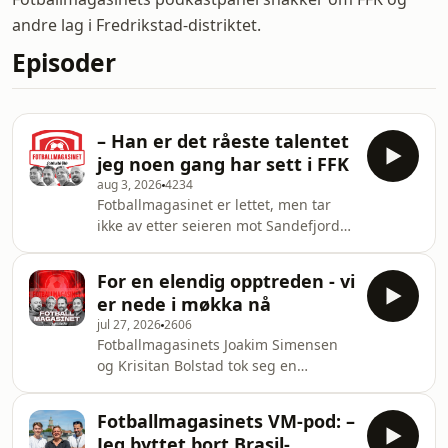
andre lag i Fredrikstad-distriktet.
Episoder
– Han er det råeste talentet
jeg noen gang har sett i FFK
aug 3, 2026
4234
Fotballmagasinet er lettet, men tar
ikke av etter seieren mot Sandefjord
l&oslash;rdag. Men &eacute;n spiller
f&aring;r det til &aring; bruse i blodet
For en elendig opptreden - vi
hos enkelte i panelet.&nbsp; Her er
er nede i møkka nå
hva du kan forvente i denne ukens
jul 27, 2026
2606
episode av Fotballmagasinet:&nbsp;
Fotballmagasinets Joakim Simensen
Mener Gabriel Wesseh er mannen
og Krisitan Bolstad tok seg en
som kan redde FFK-sesongen Driter i
telefonsamtale mandag kveld. Den
hvordan det s&aring; ut - seieren var
kan du h&oslash;re her.&nbsp; For
viktigst &Oslash;hlenschl&aelig;ger -
Fotballmagasinets VM-pod: –
mens herrene fortsatt ferierer
Jeg byttet bort Brasil-