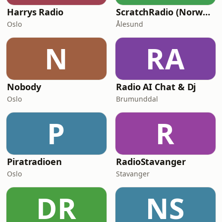
Harrys Radio
ScratchRadio (Norway)
Oslo
Ålesund
N
RA
Nobody
Radio AI Chat & Dj
Oslo
Brumunddal
P
R
Piratradioen
RadioStavanger
Oslo
Stavanger
DR
NS