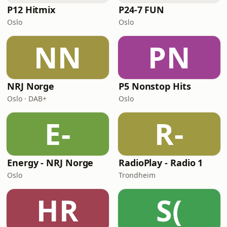
P12 Hitmix
P24-7 FUN
Oslo
Oslo
NN
PN
NRJ Norge
P5 Nonstop Hits
Oslo · DAB+
Oslo
E-
R-
Energy - NRJ Norge
RadioPlay - Radio 1
Oslo
Trondheim
HR
S(