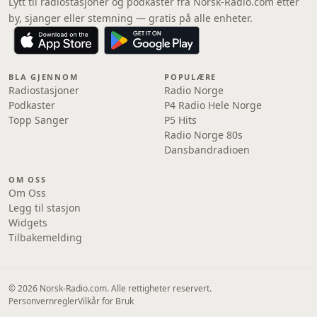
Lytt til radiostasjoner og podkaster fra Norsk-Radio.com etter
by, sjanger eller stemning — gratis på alle enheter.
BLA GJENNOM
POPULÆRE
Radiostasjoner
Radio Norge
Podkaster
P4 Radio Hele Norge
Topp Sanger
P5 Hits
Radio Norge 80s
Dansbandradioen
OM OSS
Om Oss
Legg til stasjon
Widgets
Tilbakemelding
© 2026 Norsk-Radio.com. Alle rettigheter reservert.
Personvernregler
Vilkår for Bruk