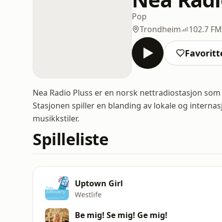
Pop
Trondheim
102.7 FM
Favoritt
Nea Radio Pluss er en norsk nettradiostasjon som
Stasjonen spiller en blanding av lokale og internasj
musikkstiler.
Spilleliste
Uptown Girl
Westlife
Be mig! Se mig! Ge mig!