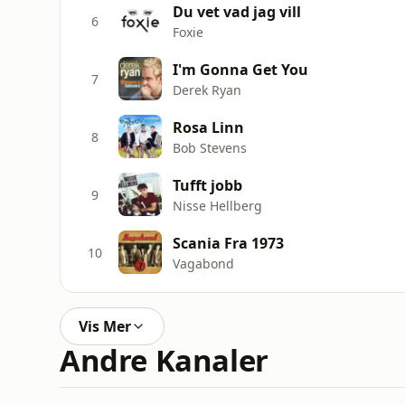
Du vet vad jag vill
6
Foxie
I'm Gonna Get You
7
Derek Ryan
Rosa Linn
8
Bob Stevens
Tufft jobb
9
Nisse Hellberg
Scania Fra 1973
10
Vagabond
Vis Mer
Andre Kanaler