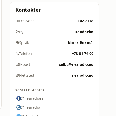
Kontakter
Frekvens
102.7 FM
By
Trondheim
Språk
Norsk Bokmål
Telefon
+73 81 74 00
E-post
selbu@nearadio.no
Nettsted
nearadio.no
SOSIALE MEDIER
@nearadiosa
@nearadio