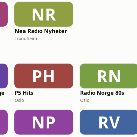
NR
Nea Radio Nyheter
Trondheim
PH
RN
ge
P5 Hits
Radio Norge 80s
Oslo
Oslo
NP
RV