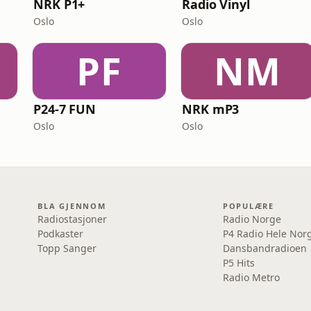
NRK P1+
Radio Vinyl
Oslo
Oslo
PF
NM
P24-7 FUN
NRK mP3
Oslo
Oslo
BLA GJENNOM
POPULÆRE
Radiostasjoner
Radio Norge
Podkaster
P4 Radio Hele Nor
Topp Sanger
Dansbandradioen
P5 Hits
Radio Metro