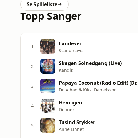
Se Spilleliste
Topp Sanger
Landevei
1
Scandinavia
Skagen Solnedgang (Live)
2
Kandis
Papaya Coconut (Radio Edit) [Dr.
3
Dr. Alban & Kikki Danielsson
Hem igen
4
Donnez
Tusind Stykker
5
Anne Linnet