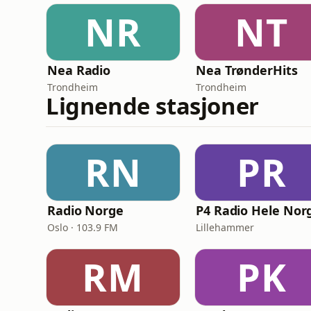
NR
NT
Nea Radio
Nea TrønderHits
Trondheim
Trondheim
Lignende stasjoner
RN
PR
Radio Norge
P4 Radio Hele Nor
Oslo · 103.9 FM
Lillehammer
RM
PK