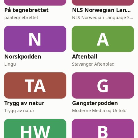
På tegnebrettet
NLS Norwegian Language Learning Podcast
paategnebrettet
NLS Norwegian Language School
N
A
Norskpodden
Aftenball
Lingu
Stavanger Aftenblad
TA
G
Trygg av natur
Gangsterpodden
Trygg av natur
Moderne Media og Untold
HW
B