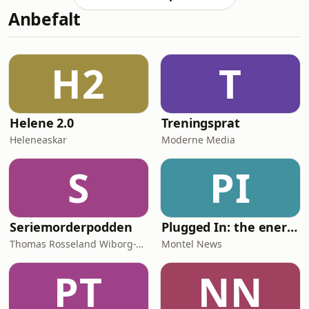
&aelig;rlige meninger om hvordan
Anbefalt
&aring; f&aring; mest ut av denne
ordningen!H&oslash;res det
spennende ut? Sjekk ut dagens
episode!Hva er det du venter
H2
T
p&aring;? Press play!Nevnt media i
episoden:130 - IPS: Er den ko
Helene 2.0
Treningsprat
Heleneaskar
Moderne Media
S
PI
Seriemorderpodden
Plugged In: the energy news podcast
Thomas Rosseland Wiborg-Thune
Montel News
PT
NN