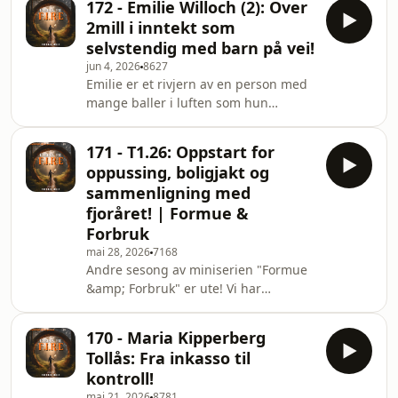
172 - Emilie Willoch (2): Over
&aring; gj&oslash;re om du ikke har
Ralf:099 - Ralf Lofstad (1):
2mill i inntekt som
det!Bruk noen minutter p&aring;
selvstendig med barn på vei!
temaet s&aring; kan du slappe ekstra
jun 4, 2026
8627
av i sommer! H&oslash;res det
Emilie er et rivjern av en person med
spennende ut? Sjekk ut dagens
mange baller i luften som hun
episode!Hva er det du venter
tilsynelatende mestrer &aring;
p&aring;? Press play!Innhold nevnt i
sjonglere! N&aring; tar det personlige
episoden:Pensjonskalkulator
171 - T1.26: Oppstart for
livet enda en vending n&aring;r hun
oppussing, boligjakt og
skal bli mor, noe hun rigger jogg og
sammenligning med
privatliv for &aring; kunne takle
fjoråret! | Formue &
fint.H&oslash;res det spennende ut?
Forbruk
Press play! Se samtalen p&aring;
YouTube&nbsp; Gjestens sosiale
mai 28, 2026
7168
Andre sesong av miniserien "Formue
medier:Instagram: @homewithmila
&amp; Forbruk" er ute! Vi har
&amp; @levelspoddenLeve
n&aring; et &aring;r med data vi kan
sammenligne med og pr&oslash;ver
170 - Maria Kipperberg
hele tiden &aring; forbedre dette
Tollås: Fra inkasso til
formatet!Liker du grafer og tall
kontroll!
s&aring; anbefales det &aring; se
mai 21, 2026
8781