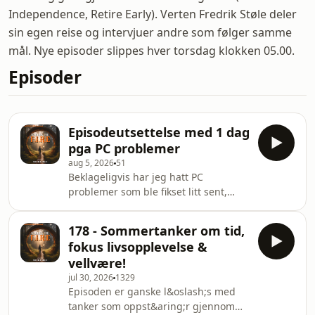
Independence, Retire Early). Verten Fredrik Støle deler
sin egen reise og intervjuer andre som følger samme
mål. Nye episoder slippes hver torsdag klokken 05.00.
Episoder
Episodeutsettelse med 1 dag
pga PC problemer
aug 5, 2026
51
Beklageligvis har jeg hatt PC
problemer som ble fikset litt sent,
episoden blir desverre utsatt med en
dag.See omnystudio.com/listener for
178 - Sommertanker om tid,
privacy information.
fokus livsopplevelse &
vellvære!
jul 30, 2026
1329
Episoden er ganske l&oslash;s med
tanker som oppst&aring;r gjennom