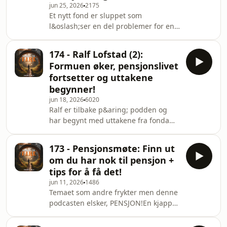
jun 25, 2026
2175
p&aring;? Press play! Relevante
Et nytt fond er sluppet som
episoder:005 - 4% regelen: Hvor mye
l&oslash;ser en del problemer for en
m&aring; du investere for &aring;
privatinvestor! Er det noe du burde
leve av det?174 - Ralf Lofstad (2):
sjekke ut? Episoden handler om dette
Formuen &oslash;ker, pensjonslivet
174 - Ralf Lofstad (2):
fondet, globale fond generelt med
Formuen øker, pensjonslivet
sammenligninger. Det er ogs&aring;
fortsetter og uttakene
et nytt studie om en ny allokering for
begynner!
&aring; redusere
jun 18, 2026
6020
sekvensrisikoH&oslash;res det
Ralf er tilbake p&aring; podden og
spennende ut? Sjekk ut dagens
har begynt med uttakene fra fonda
episode!Hva er det du venter
sine!Han har gjort seg opp noen
p&aring;? Press play! Relevante
tanker siden sist og samtalen
episoder:005 - 4
173 - Pensjonsmøte: Finn ut
g&aring;r i flere
om du har nok til pensjon +
rettninger.H&oslash;res det
tips for å få det!
spennende ut? Press play! Se
jun 11, 2026
1486
samtalen p&aring; YouTube (kommer)
Temaet som andre frykter men denne
Gjestens sosiale medier:Instagram:
podcasten elsker, PENSJON!En kjapp
@rlofstad&nbsp;Facebook: Ralf
episode om hvordan &aring; finne ut
LofstadX / Twitter: Ralf Lofstad
om du f&aring;r nok pensjon og hva
(@rlofstad)Tidligere episode med