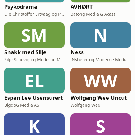
Psykodrama
AVHØRT
Ole Christoffer Ertvaag og Per Kjerstad & Acast
Batong Media & Acast
SM
N
Snakk med Silje
Ness
Silje Schevig og Moderne Media
iNyheter og Moderne Media
EL
WW
Espen Lee Usensurert
Wolfgang Wee Uncut
BigdoG Media AS
Wolfgang Wee
K
S