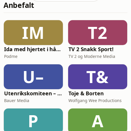
Anbefalt
med vår sårbarhet gjennom livet. Du
får møte Sunniva Sabine Gule Hellwig,
som deler fra egen
avhengighetsreise, og
IM
T2
psykologspesialist Martine Ryen
Jomark. Sunniva åpner opp om egen
reise fra pliktoppfyl
Ida med hjertet i hånden
TV 2 Snakk Sport!
Podme
TV 2 og Moderne Media
U–
T&
Utenrikskomiteen – med Bogen og Græsvik
Toje & Borten
Bauer Media
Wolfgang Wee Productions
P
A