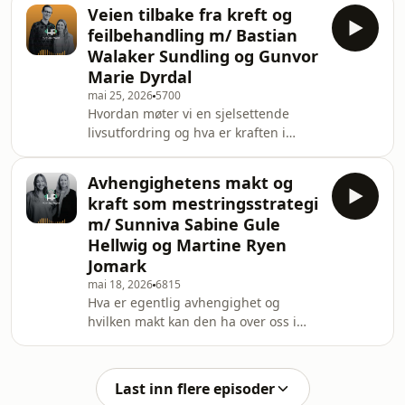
egen sårbarhet og livsutfordringer i
Veien tilbake fra kreft og
offentligheten, både som fagperson
feilbehandling m/ Bastian
og som engasjert medmenneske. Du
Walaker Sundling og Gunvor
får møte den engasjerte legen og
Marie Dyrdal
terapeuten Kari Løvendahl Mogstad
mai 25, 2026
5700
og mentaltreneren Tim Rudi
Hvordan møter vi en sjelsettende
Veiteberg. De har begge jobbet i
livsutfordring og hva er kraften i
årevis med å støtte andre på sin reise
mindfulness?I denne episoden ser vi
og samtidig delt si
på hvordan store livsutfordringer
Avhengighetens makt og
påvirker oss, og hvordan mindfulness
kraft som mestringsstrategi
kan være et viktig verktøy på veien. Du
m/ Sunniva Sabine Gule
får møte advokaten Bastian Walaker
Hellwig og Martine Ryen
Sundling og psykolog Gunvor Marie
Jomark
Dyrdal, som er initiativtakerne bak
“Hele Norge Mediterer”. Bastian deler
mai 18, 2026
6815
Hva er egentlig avhengighet og
hvordan livet hans gikk fra lykkerus
hvilken makt kan den ha over oss i
som n
møte med egen sårbarhet?I denne
episoden går vi i dypet på hva
avhengighet er, og hvilken makt den
Last inn flere episoder
har som mestringsstrategi i møte