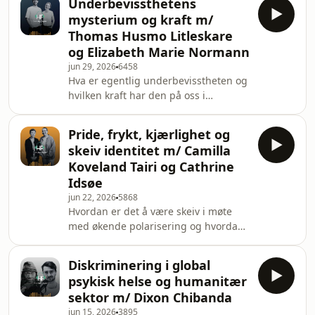
Underbevissthetens
men også albinisme. Du får møte
mysterium og kraft m/
ungdomsdelegaten Nora Sulejmani
Thomas Husmo Litleskare
og synspedagog Sindre Gården
og Elizabeth Marie Normann
Paulsen som begge selv er svaksynte
jun 29, 2026
6458
og brenner for tematikken. Nora deler
Hva er egentlig underbevisstheten og
fra sin reise med medfødt svakt syn
hvilken kraft har den på oss i
som del av albinisme, der hun fra
hverdagen?I denne episoden går vi i
skolealder ble møtt med ek
dypet på underbevisstheten for å se
Pride, frykt, kjærlighet og
på hvordan den påvirker oss i
skeiv identitet m/ Camilla
hverdagen, og hvilke krefter som kan
Koveland Tairi og Cathrine
finnes i den. Du får møte psykologene
Idsøe
Thomas Husmo Litleskare og
jun 22, 2026
5868
Elizabeth Marie Normann som begge
Hvordan er det å være skeiv i møte
brenner for det som lever i og mellom
med økende polarisering og hvordan
oss. De ser på ulike måter som
skal kjærligheten bli stående igjen
psykologien og filosofien
sterkest?I denne episoden ser vi på
Diskriminering i global
hvordan samfunnsutviklingen med
psykisk helse og humanitær
økende polarisering og hatefulle
sektor m/ Dixon Chibanda
ytringer påvirker skeive i Norge, men
jun 15, 2026
3895
også hvordan de møter frykten på en