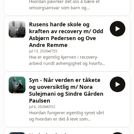
Hvordan påvirker det oss å bære et
perspektiver rundt hva risiko bringer
omsorgsansvar som barn og
inn
ungdom?I denne episoden går vi i
dypet på livet som ung pårørende,
Rusens harde skole og
der barn og unge står i en
kraften av recovery m/ Odd
omsorgsrolle, fysisk, emosjonelt og
Asbjørn Pedersen og Ove
praktisk. Du får møte fagrådgiverne
Andre Remme
Andrea Tveit Stenseth og Robin
jul 13, 2026
6755
Kirknes Andreassen, som begge
Hva er egentlig kjernen i recovery-
brenner for unge pårørende og deres
arbeid rundt avhengighet og hvorfor
glemte rolle i samfunnet. Andrea
søker vi rusen?I denne episoden går
deler fra sin egen reise der hun ble
vi i dypet på hvordan rusen ofte blir
pårøre
Syn - Når verden er tåkete
en mestringsstrategi for mange, og
og uoversiktlig m/ Nora
hvilken kraft som bor i recovery-
Sulejmani og Sindre Gården
arbeid for å skape et godt liv etter
Paulsen
avhengigheten. Du får møte
jul 6, 2026
6552
erfaringsformidleren Odd Asbjørn
Hvordan fungerer egentlig synet vårt
Pedersen og terapigrunderen Ove
og hvordan er det å leve som
Andre Remme, som begge brenner
svaksynt?I denne episoden går vi i
livets paradokser som ofte
dypet om syn og livet som svaksynt,