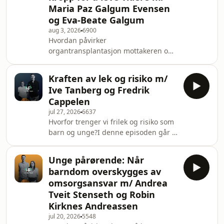
Maria Paz Galgum Evensen
og Eva-Beate Galgum
aug 3, 2026
6900
Hvordan påvirker
organtransplantasjon mottakeren og
deres familie?I denne episoden går vi
i dypet på prosessen rundt
Kraften av lek og risiko m/
organtransplantasjon, både hva som
Ive Tanberg og Fredrik
kan skape behovet for et nytt organ,
Cappelen
men også hvordan prosessen påvirker
jul 27, 2026
6637
personen selv og familien rundt. Du
Hvorfor trenger vi frilek og risiko som
får møte mor, Eva-Beate Galgum, og
barn og unge?I denne episoden går vi
datter, Maria Paz Galgum Evensen. De
i dypet på viktigheten av frilek og
deler sine perspektiver rundt
risikoeksponering i barns utvikling, og
prosessen der mor Eva-Beate ble livst
Unge pårørende: Når
hvordan dette påvirker deres
barndom overskygges av
robusthet som voksen. Du får møte
omsorgsansvar m/ Andrea
barnehagelæreren og pedagogen Ive
Tveit Stenseth og Robin
Tanberg og psykologen og forskeren
Kirknes Andreassen
Fredrik Cappelen, som begge brenner
for lekens kraft. De deler begge sine
jul 20, 2026
5548