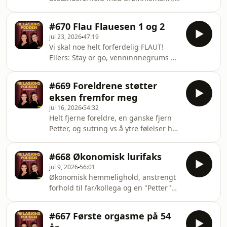
information.
og ferie med den vanskelige
mora.Hvis du vil gjøre et
#670 Flau Flauesen 1 og 2
annonsesamarbeid med oss,? Ta
jul 23, 2026
47:19
gjerne kontakt med vår
Vi skal noe helt forferdelig FLAUT!
salgssamarbeidspartner Acast.
Ellers: Stay or go, venninnnegrums +
salg@acast.com Hosted on Acast. See
hvilket barn skal jeg skuffe? Hvis du
acast.com/privacy for more
vil gjøre et annonsesamarbeid med
information.
#669 Foreldrene støtter
oss,? Ta gjerne kontakt med vår
eksen fremfor meg
salgssamarbeidspartner Acast.
jul 16, 2026
54:32
salg@acast.com Hosted on Acast. See
Helt fjerne foreldre, en ganske fjern
acast.com/privacy for more
Petter, og sutring vs å ytre følelser hos
information.
barn.Hvis du vil gjøre et
annonsesamarbeid med oss,? Ta
#668 Økonomisk lurifaks
gjerne kontakt med vår
jul 9, 2026
56:01
salgssamarbeidspartner Acast.
Økonomisk hemmelighold, anstrengt
salg@acast.com Hosted on Acast. See
forhold til far/kollega og en "Petter"
acast.com/privacy for more
som ikke akkurat skinner på
information.
forpliktelsesfronten. Hvis du vil gjøre
#667 Første orgasme på 54
et annonsesamarbeid med oss,? Ta