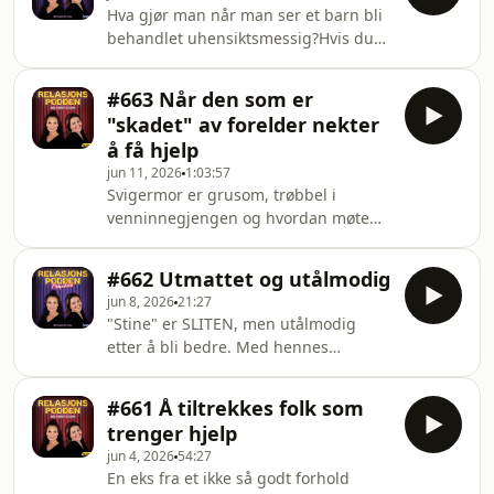
annonsesamarbeid med oss,? Ta
Hva gjør man når man ser et barn bli
gjerne kontakt med vår
behandlet uhensiktsmessig?Hvis du
salgssamarbeidspartner Acast.
vil gjøre et annonsesamarbeid med
salg@acast.com Hosted on Acast. See
oss,? Ta gjerne kontakt med vår
acast.com/privacy for more
#663 Når den som er
salgssamarbeidspartner Acast.
information.
"skadet" av forelder nekter
salg@acast.com Hosted on Acast. See
å få hjelp
acast.com/privacy for more
jun 11, 2026
1:03:57
information.
Svigermor er grusom, trøbbel i
venninnegjengen og hvordan møte
en mannlig kollega som åpner opp
om lav selvfølelse? Hvis du vil gjøre et
#662 Utmattet og utålmodig
annonsesamarbeid med oss,? Ta
jun 8, 2026
21:27
gjerne kontakt med vår
"Stine" er SLITEN, men utålmodig
salgssamarbeidspartner Acast.
etter å bli bedre. Med hennes
salg@acast.com Hosted on Acast. See
bakgrunn er det ikke rart at
acast.com/privacy for more
utmattelsen tar over. Hvis du vil gjøre
information.
#661 Å tiltrekkes folk som
et annonsesamarbeid med oss,? Ta
trenger hjelp
gjerne kontakt med vår
jun 4, 2026
54:27
salgssamarbeidspartner Acast.
En eks fra et ikke så godt forhold
salg@acast.com Hosted on Acast. See