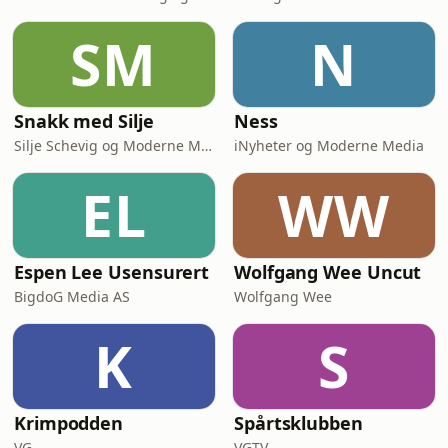
SM
N
Snakk med Silje
Ness
Silje Schevig og Moderne Media
iNyheter og Moderne Media
EL
WW
Espen Lee Usensurert
Wolfgang Wee Uncut
BigdoG Media AS
Wolfgang Wee
K
S
Krimpodden
Spårtsklubben
VG
VGTV