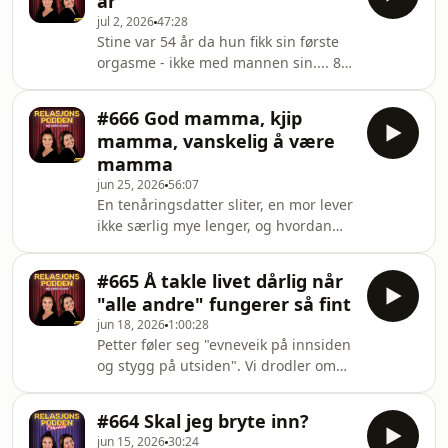
år
gjerne kontakt med vår
jul 2, 2026
47:28
salgssamarbeidspartner Acast.
Stine var 54 år da hun fikk sin første
salg@acast.com Hosted on Acast. See
orgasme - ikke med mannen sin.... 8
acast.com/privacy for more
av 10 venner advarer "Stine" mot den
information.
nye kjæresten. Og detaljer fra Doras
#666 God mamma, kjip
islandske familiefeire. Hvis du vil
mamma, vanskelig å være
gjøre et annonsesamarbeid med oss,?
mamma
Ta gjerne kontakt med vår
jun 25, 2026
56:07
salgssamarbeidspartner Acast.
En tenåringsdatter sliter, en mor lever
salg@acast.com Hosted on Acast. See
ikke særlig mye lenger, og hvordan
acast.com/privacy for more
snakke med voksne barn om
information.
oppveksten? Hvis du vil gjøre et
#665 Å takle livet dårlig når
annonsesamarbeid med oss,? Ta
"alle andre" fungerer så fint
gjerne kontakt med vår
jun 18, 2026
1:00:28
salgssamarbeidspartner Acast.
Petter føler seg "evneveik på innsiden
salg@acast.com Hosted on Acast. See
og stygg på utsiden". Vi drodler om
acast.com/privacy for more
etterdønninger etter psykisk vold, og
information.
vi har fått det beste tipset til
#664 Skal jeg bryte inn?
"hemmelig hilsen".Hvis du vil gjøre et
jun 15, 2026
30:24