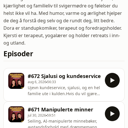
kjærlighet og familieliv til svigermødre og følelser du
helst ikke vil ha. Med humor, varme og ærlighet hjelper
de deg å forstå deg selv og de rundt deg, litt bedre.
Dora er standupkomiker, terapeut og foredragsholder.
Kjersti er terapeut, yogalærer og holder retreats i inn-
og utland.
Episoder
#672 Sjalusi og kundeservice
aug 6, 2026
56:33
Ujevn kundeservice, sjalusi, og en hel
familie ute i kulden.Hvis du vil gjøre
et annonsesamarbeid med oss,? Ta
gjerne kontakt med vår
#671 Manipulerte minner
salgssamarbeidspartner Acast.
jul 30, 2026
59:51
salg@acast.com Hosted on Acast. See
Seiling, AI-manipulerte minnebøker,
acast.com/privacy for more
avstandsforhold med drømmemann,