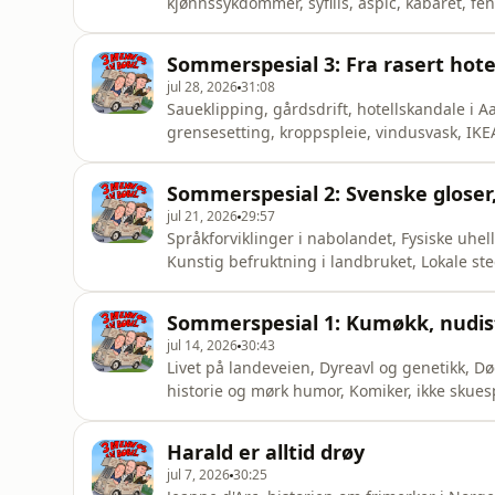
kjønnssykdommer, syfilis, aspic, kabaret, fe
on Acast. See acast.com/privacy for more in
Sommerspesial 3: Fra rasert hotell 
jul 28, 2026
31:08
Saueklipping, gårdsdrift, hotellskandale i A
grensesetting, kroppspleie, vindusvask, IKE
Acast. See acast.com/privacy for more infor
Sommerspesial 2: Svenske gloser,
jul 21, 2026
29:57
Språkforviklinger i nabolandet, Fysiske uhel
Kunstig befruktning i landbruket, Lokale ste
Helse, prostata og ElvisKomiker, ikke skue
altmuligmann&nbsp;Arvid MælandKomiker, f
Sommerspesial 1: Kumøkk, nudis
Ellingsen&nbsp;Produsent: Ken Arve J
jul 14, 2026
30:43
Livet på landeveien, Dyreavl og genetikk, D
historie og mørk humor, Komiker, ikke skue
altmuligmann&nbsp;Arvid MælandKomiker, f
Ellingsen&nbsp;Produsent: Ken Arve Jonasse
Harald er alltid drøy
JakobsenJingel: Fredrick Imsland Hosted on
jul 7, 2026
30:25