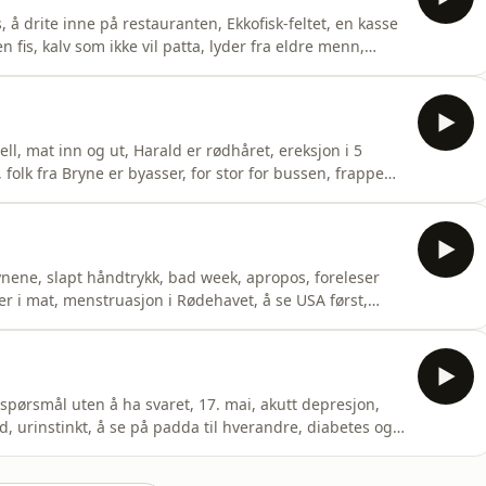
, å drite inne på restauranten, Ekkofisk-feltet, en kasse
en fis, kalv som ikke vil patta, lyder fra eldre menn,
 gamle familiehytter, anal prolaps, å tissa ute,
eKomiker, ikke skuespiller&nbsp;Hans Morten
ll, mat inn og ut, Harald er rødhåret, ereksjon i 5
folk fra Bryne er byasser, for stor for bussen, frappe
uder, Kristian Valen blondt hår og HomomoenKomiker,
Livsnyter, cowboy og altmuligmann&nbsp;Arvid
i øynene, slapt håndtrykk, bad week, apropos, foreleser
r i mat, menstruasjon i Rødehavet, å se USA først,
gang med feil person, hest i Ålesund, museum + t-
ker, ikke skuespiller&nbsp;Hans Morten
r spørsmål uten å ha svaret, 17. mai, akutt depresjon,
, urinstinkt, å se på padda til hverandre, diabetes og
king på jobb, AA på tur, sutte på pekefingeren og
nbsp;Hans Morten HansenLivsnyter, cowboy og