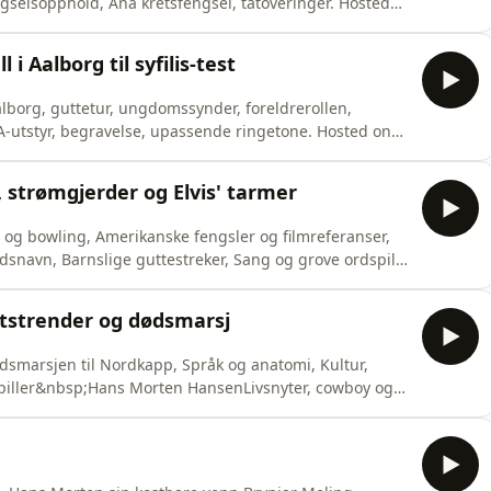
ngselsopphold, Åna kretsfengsel, tatoveringer. Hosted
formation.
i Aalborg til syfilis-test
alborg, guttetur, ungdomssynder, foreldrerollen,
A-utstyr, begravelse, upassende ringetone. Hosted on
mation.
 strømgjerder og Elvis' tarmer
l og bowling, Amerikanske fengsler og filmreferanser,
dsnavn, Barnslige guttestreker, Sang og grove ordspill,
spiller&nbsp;Hans Morten HansenLivsnyter, cowboy og
ylkesbyråkrat:&nbsp;Harald Eide
tstrender og dødsmarsj
ødsmarsjen til Nordkapp, Språk og anatomi, Kultur,
spiller&nbsp;Hans Morten HansenLivsnyter, cowboy og
ylkesbyråkrat:&nbsp;Harald Eide
n / Forte MusicProsjektansvarlig: Anita Holmebakken
 Aca