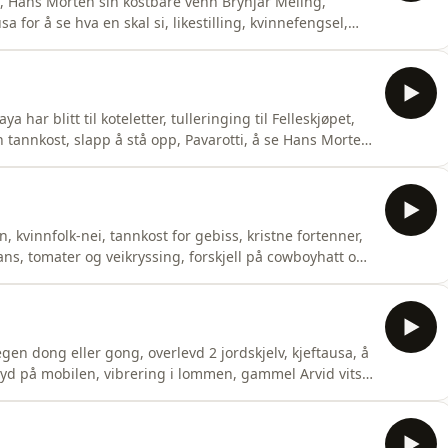
e, Hans Morten sin kostbare venn Brynjar Meling,
 for å se hva en skal si, likestilling, kvinnefengsel,
anseritualet til Hans Morten, Britain Got Tollent, Met
rKomiker, ikke skuespiller&nbsp;Hans Morten
ya har blitt til koteletter, tulleringing til Felleskjøpet,
 tannkost, slapp å stå opp, Pavarotti, å se Hans Morten
kke en stridsvogn, mammadalt, Ronaldo, dilemma, Ivan
mpolinemage, Arvid sin akilleshæl, å være frekk nok
, kvinnfolk-nei, tannkost for gebiss, kristne fortenner,
Hans, tomater og veikryssing, forskjell på cowboyhatt og
tet, VG, fasadevask, rengjøring av hotellrom, koking av
ktKomiker, ikke skuespiller&nbsp;Hans Morten HansenLi
gen dong eller gong, overlevd 2 jordskjelv, kjeftausa, å
yd på mobilen, vibrering i lommen, gammel Arvid vits,
nsakshagen og ny Arvid vits.Komiker, ikke
yter, cowboy og altmuligmann&nbsp;Arvid