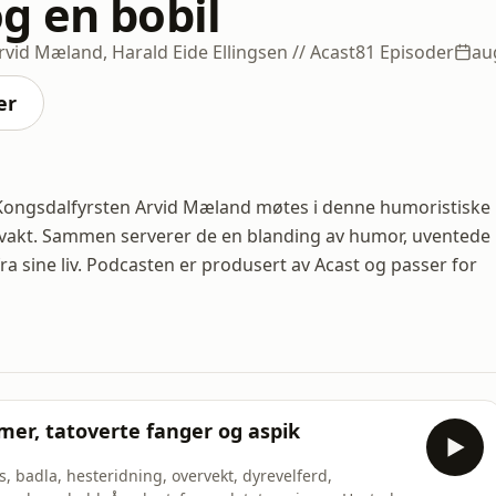
g en bobil
id Mæland, Harald Eide Ellingsen // Acast
81 Episoder
au
er
ongsdalfyrsten Arvid Mæland møtes i denne humoristiske
vakt. Sammen serverer de en blanding av humor, uventede
ra sine liv. Podcasten er produsert av Acast og passer for
er, tatoverte fanger og aspik
, badla, hesteridning, overvekt, dyrevelferd,