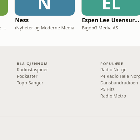
N
EL
Ness
Espen Lee Usensurert
Silje Schevig og Moderne Media
iNyheter og Moderne Media
BigdoG Media AS
BLA GJENNOM
POPULÆRE
Radiostasjoner
Radio Norge
Podkaster
P4 Radio Hele Nor
Topp Sanger
Dansbandradioen
P5 Hits
Radio Metro