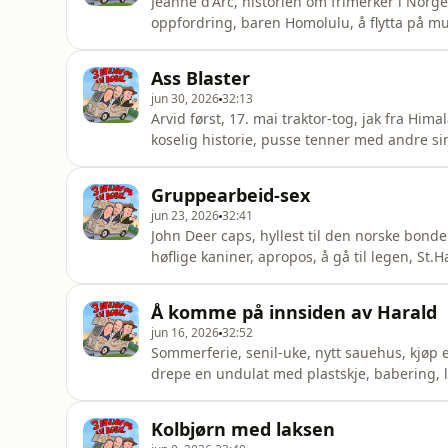
Jeanne d'Arc, historien om frimerker i Norg
oppfordring, baren Homolulu, å flytta på musa
beste sommerlåt, blå ballong, Sheryl Crow, d
Gala og å se ut som 1 mill Islandske krone
Ass Blaster
HansenLivsnyter, cowboy
jun 30, 2026
32:13
Arvid først, 17. mai traktor-tog, jak fra Himala
koselig historie, pusse tenner med andre sin
bakfra, italienere under krigen, Rocky er i
og flate baller, å tenke utenfor dassen, tra
Gruppearbeid-sex
jun 23, 2026
32:41
John Deer caps, hyllest til den norske bonden
høflige kaniner, apropos, å gå til legen, St.
caps, saltflekker på klær, trygg på maskulini
truser og pølser i vannkoker og podcast-di
Å komme på innsiden av Harald
jun 16, 2026
32:52
Sommerferie, senil-uke, nytt sauehus, kjøp e
drepe en undulat med plastskje, babering, l
camping under bølgeblikk, Torvald med grøn
skuespiller&nbsp;Hans Morten HansenLivsn
Kolbjørn med laksen
MælandKomiker, fylkesbyråkrat:&nbsp;Ha