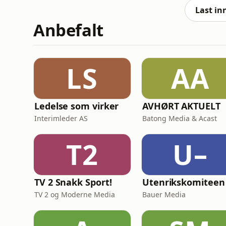
altmuligmann&nbsp;Arv
Last in
Anbefalt
LS
AA
Ledelse som virker
AVHØRT AKTUELT
Interimleder AS
Batong Media & Acast
T2
U–
TV 2 Snakk Sport!
TV 2 og Moderne Media
Bauer Media