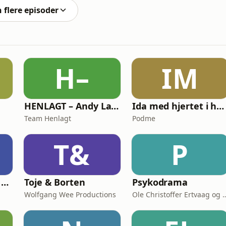
n flere episoder
H–
IM
HENLAGT – Andy Larsgaard
Ida med hjertet i hånden
Team Henlagt
Podme
T&
P
Utenrikskomiteen – med Bogen og Græsvik
Toje & Borten
Psykodrama
Wolfgang Wee Productions
Ole Christoffer Ertvaag og Pe