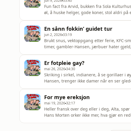
jun 9, 2026
33:40
Fun fact fra Arvid, bukken fra Sola Kulturhus
øl, å huske helger, gode koner, stol aldri på 
ballene henger i vannet, vasking av hendene,
vannslange i raua og gong-time i hengekøy
En sånn fokkin’ guidet tur
HansenLivsnyter, c
jun 2, 2026
33:19
Brukt snus, vektoppgang etter ferie, KFC-sme
timer, gambler-Hansen, jærbuer hater gjeld, 
lappe bappe, unger med 4-5 forskjellige st
ikke skuespiller&nbsp;Hans Morten Hansen
Er fotpleie gay?
MælandKomiker, fylkesbyråk
mai 26, 2026
34:30
Skriking i sirkel, indianere, å se gorillaer 
Hansen, trenger ikke damer når en ser glede
uvitne amerikanere, hangry-Hansen, solopp
skjorte = done og swinging blodsukkerKomi
For mye ereksjon
HansenLivsnyter, cowboy og altmulig
mai 19, 2026
32:17
Heller fransk over deg eller i deg, Alta, spø
Hans Morten orker ikke mer, hva gjør en redd
sukker, gutter i 40-årene, glassbanken, drik
uforståelig gåteKomiker, ikke skuespiller&