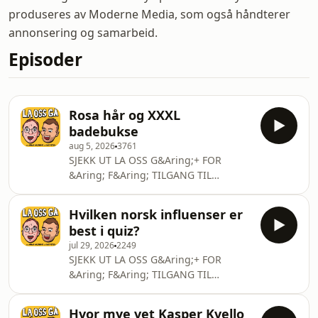
produseres av Moderne Media, som også håndterer
annonsering og samarbeid.
Episoder
Rosa hår og XXXL
badebukse
aug 5, 2026
3761
SJEKK UT LA OSS G&Aring;+ FOR
&Aring; F&Aring; TILGANG TIL
V&Aring;RE UKENTLIGE
BONUSEPISODER OG ALLE
Hvilken norsk influenser er
ONSDAGSEPISODER I VIDEOFORM
best i quiz?
HELT UTEN REKLAME!Link:
jul 29, 2026
2249
https://patreon.com/LaossgaSom
SJEKK UT LA OSS G&Aring;+ FOR
medlem kan du ogs&aring;
&Aring; F&Aring; TILGANG TIL
h&oslash;re episodene p&aring;
V&Aring;RE UKENTLIGE
Spotify!Link:
BONUSEPISODER OG ALLE
https://open.spotify.com/show/6vkH7taiK31i17YeLIXY
Hvor mye vet Kasper Kvello