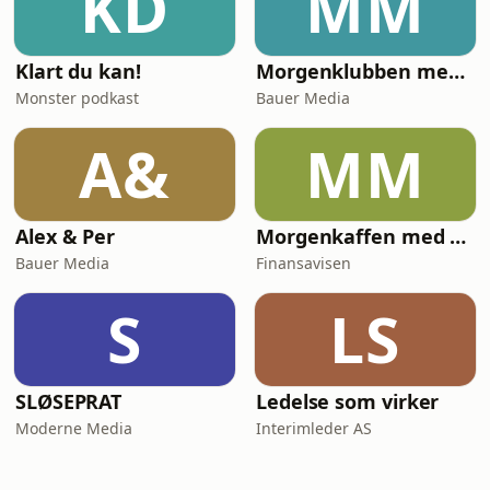
KD
MM
Klart du kan!
Morgenklubben med Loven & Co
Monster podkast
Bauer Media
A&
MM
Alex & Per
Morgenkaffen med Finansavisen
Bauer Media
Finansavisen
S
LS
SLØSEPRAT
Ledelse som virker
Moderne Media
Interimleder AS