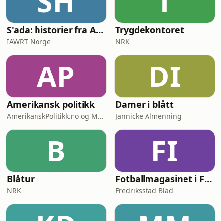
SH
T
si=dd39f052e6d24e18 Kommenter
"Massiv legolastebil" hvis du leser
dette I "La oss g&aring;"
S'ada: historier fra Afghanistan
Trygdekontoret
IAWRT Norge
NRK
AP
DI
Amerikansk politikk
Damer i blått
AmerikanskPolitikk.no og Moderne Media
Jannicke Almenning
B
FI
Blåtur
Fotballmagasinet i Fredrikstad
NRK
Fredriksstad Blad