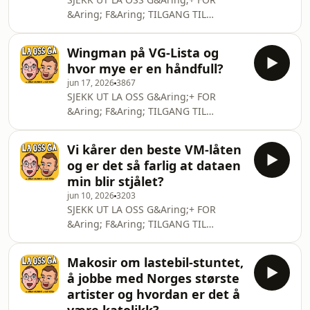
https://open.spotify.com/show/6vkH7taiK31i17YeLIXY
&Aring; F&Aring; TILGANG TIL
si=dd39f052e6d24e18 Kommenter
V&Aring;RE UKENTLIGE
"Heia Norge" hvis du leser dette I "La
BONUSEPISODER OG ALLE
oss g&aring;" gj&oslash
Wingman på VG-Lista og
ONSDAGSEPISODER I VIDEOFORM
hvor mye er en håndfull?
HELT UTEN REKLAME!Link:
jun 17, 2026
3867
https://patreon.com/LaossgaSom
SJEKK UT LA OSS G&Aring;+ FOR
medlem kan du ogs&aring;
&Aring; F&Aring; TILGANG TIL
h&oslash;re episodene p&aring;
V&Aring;RE UKENTLIGE
Spotify!Link:
BONUSEPISODER OG ALLE
https://open.spotify.com/show/6vkH7taiK31i17YeLIXY
Vi kårer den beste VM-låten
ONSDAGSEPISODER I VIDEOFORM
si=dd39f052e6d24e18 Kommenter
og er det så farlig at dataen
HELT UTEN REKLAME!Link:
"Massiv legolastebil" hvis du leser
min blir stjålet?
https://patreon.com/LaossgaSom
dette I "La oss g&aring;"
jun 10, 2026
3203
medlem kan du ogs&aring;
SJEKK UT LA OSS G&Aring;+ FOR
h&oslash;re episodene p&aring;
&Aring; F&Aring; TILGANG TIL
Spotify!Link:
V&Aring;RE UKENTLIGE
https://open.spotify.com/show/6vkH7taiK31i17YeLIXY
BONUSEPISODER OG ALLE
si=dd39f052e6d24e18 Kommenter
Makosir om lastebil-stuntet,
ONSDAGSEPISODER I VIDEOFORM
"Massiv legolastebil" hvis du leser
å jobbe med Norges største
HELT UTEN REKLAME!Link:
dette I "La oss g&aring;"
artister og hvordan er det å
https://patreon.com/LaossgaSom