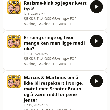
si=dd39f052e6d24e18 Kommenter
Rasisme-kink og jeg er kvart
ONSDAGSEPISODER I VIDEOFORM
"Tidenes sommer" hvis du leser dette
tysk!
HELT UTEN REKLAME!Link:
I "La oss g&aring;" gj&os
jul 1, 2026
3744
https://patreon.com/LaossgaSom
SJEKK UT LA OSS G&Aring;+ FOR
medlem kan du ogs&aring;
&Aring; F&Aring; TILGANG TIL
h&oslash;re episodene p&aring;
V&Aring;RE UKENTLIGE
Spotify!Link:
BONUSEPISODER OG ALLE
https://open.spotify.com/show/6vkH7taiK31i17YeLIXY
Er roing cringe og hvor
ONSDAGSEPISODER I VIDEOFORM
si=dd39f052e6d24e18 Kommenter
mange kan man ligge med i
HELT UTEN REKLAME!Link:
"Heia Norge" hvis du leser dette I "La
uka?
https://patreon.com/LaossgaSom
oss g&aring;" gj&oslash
jun 24, 2026
4060
medlem kan du ogs&aring;
SJEKK UT LA OSS G&Aring;+ FOR
h&oslash;re episodene p&aring;
&Aring; F&Aring; TILGANG TIL
Spotify!Link:
V&Aring;RE UKENTLIGE
https://open.spotify.com/show/6vkH7taiK31i17YeLIXY
BONUSEPISODER OG ALLE
si=dd39f052e6d24e18 Kommenter
Marcus & Martinus om å
ONSDAGSEPISODER I VIDEOFORM
"Heia Norge" hvis du leser dette I "La
ikke bli respektert i Norge,
HELT UTEN REKLAME!Link:
oss g&aring;" gj&oslash
møtet med Scooter Braun
https://patreon.com/LaossgaSom
og å være redd for pene
medlem kan du ogs&aring;
jenter
h&oslash;re episodene p&aring;
Spotify!Link:
jun 19, 2026
2939
SJEKK UT LA OSS G&Aring;+ FOR