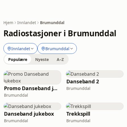
Hjem
Innlandet
Brumunddal
Radiostasjoner i Brumunddal
Innlandet
Brumunddal
Populære
Nyeste
A–Z
Danseband 2
Promo Danseband jukebox
Brumunddal
Brumunddal
Danseband jukebox
Trekkspill
Brumunddal
Brumunddal