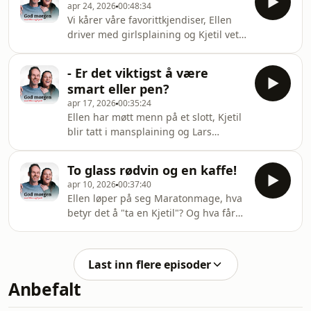
deling av data.
apr 24, 2026
00:48:34
snakker om "Laila", "hatteforet" og
Vi kårer våre favorittkjendiser, Ellen
"underetasjen" ?
driver med girlsplaining og Kjetil vet
&#10;&nbsp;Episoden kan inneholde
hvordan barna skal komme beøk
målrettet reklame, basert på din IP-
oftere! Dessuten får vi besøk av Tuva
adresse, enhet og posisjon. Se
- Er det viktigst å være
Fellman, Ronny Brede Aase og Tore
smartpod.no/personvern for
smart eller pen?
Sagen!&#10;&nbsp;Episoden kan
informasjon og dine valg om deling
apr 17, 2026
00:35:24
inneholde målrettet reklame, basert
Ellen har møtt menn på et slott, Kjetil
på din IP-adresse, enhet og posisjon.
blir tatt i mansplaining og Lars
Se smartpod.no/personvern for
Monsen sliter med å avsløre nye sider
informasjon og dine valg om deling
ved seg selv!&#10;&nbsp;Episoden
av data.
To glass rødvin og en kaffe!
kan inneholde målrettet reklame,
apr 10, 2026
00:37:40
basert på din IP-adresse, enhet og
Ellen løper på seg Maratonmage, hva
posisjon. Se smartpod.no/personvern
betyr det å "ta en Kjetil"? Og hva får
for informasjon og dine valg om
du om du krysser en høne og et tre ?
deling av data.
&#10;&nbsp;Episoden kan inneholde
målrettet reklame, basert på din IP-
Last inn flere episoder
adresse, enhet og posisjon. Se
Anbefalt
smartpod.no/personvern for
informasjon og dine valg om deling