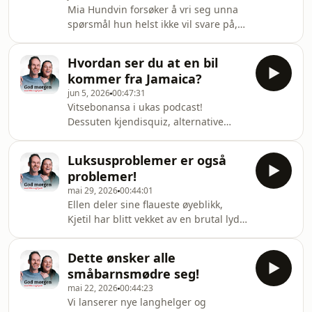
Mia Hundvin forsøker å vri seg unna
inneholde målrettet reklame, basert
spørsmål hun helst ikke vil svare på,
på din IP-adresse, enhet og posisjon.
Ellen har slettet Instagram og Kjetil
Se smartpod.no/personvern for
får inspeksjons-sjokk! Dessuten får du
informasjon og dine valg om deling
Hvordan ser du at en bil
vite hva Tonedøv Skamli Nødverge
av data.
kommer fra Jamaica?
gjør i denne podcasten!
jun 5, 2026
00:47:31
&#10;&nbsp;Episoden kan inneholde
Vitsebonansa i ukas podcast!
målrettet reklame, basert på din IP-
Dessuten kjendisquiz, alternative
adresse, enhet og posisjon. Se
undertøysvarianter og vi skal på
smartpod.no/personvern for
singlefestival med Trine Lise
informasjon og dine valg om deling
Luksusproblemer er også
Olsen&#10;&nbsp;Episoden kan
av data.
problemer!
inneholde målrettet reklame, basert
mai 29, 2026
00:44:01
på din IP-adresse, enhet og posisjon.
Ellen deler sine flaueste øyeblikk,
Se smartpod.no/personvern for
Kjetil har blitt vekket av en brutal lyd -
informasjon og dine valg om deling
også forteller vi deg hva du IKKE må
av data.
slenge på
Dette ønsker alle
grillen!&#10;&nbsp;Episoden kan
småbarnsmødre seg!
inneholde målrettet reklame, basert
mai 22, 2026
00:44:23
på din IP-adresse, enhet og posisjon.
Vi lanserer nye langhelger og
Se smartpod.no/personvern for