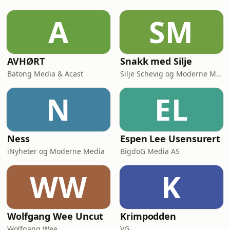
av data.
A
SM
AVHØRT
Snakk med Silje
Batong Media & Acast
Silje Schevig og Moderne Media
N
EL
Ness
Espen Lee Usensurert
iNyheter og Moderne Media
BigdoG Media AS
WW
K
Wolfgang Wee Uncut
Krimpodden
Wolfgang Wee
VG