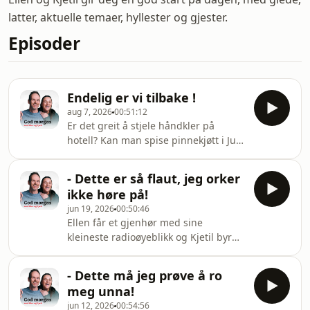
latter, aktuelle temaer, hyllester og gjester.
Episoder
Endelig er vi tilbake !
aug 7, 2026
00:51:12
Er det greit å stjele håndkler på
hotell? Kan man spise pinnekjøtt i Juli?
Og hva har Ellen og Kjetil egentlig
drevet med i sommer ?
- Dette er så flaut, jeg orker
&#10;&nbsp;Episoden kan inneholde
ikke høre på!
målrettet reklame, basert på din IP-
jun 19, 2026
00:50:46
adresse, enhet og posisjon. Se
Ellen får et gjenhør med sine
smartpod.no/personvern for
kleineste radioøyeblikk og Kjetil byr
informasjon og dine valg om deling
på de beste vitsene før sommeren!
av data.
Dessuten; Hallvor Bakke ranter over
- Dette må jeg prøve å ro
fotballVm og Benjamin Silseth
meg unna!
avslører hvordan det gå med baby-
jun 12, 2026
00:54:56
planene!&#10;&nbsp;Episoden kan