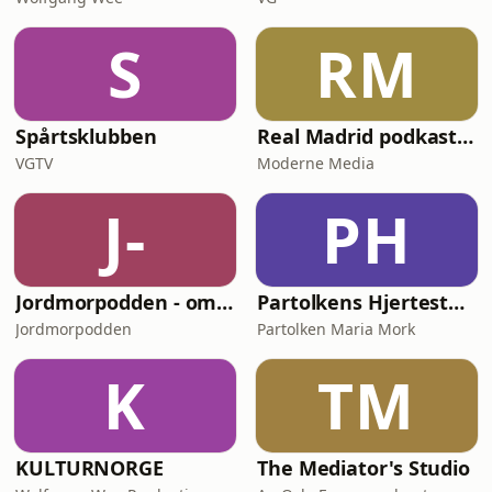
S
RM
Spårtsklubben
Real Madrid podkasten uten navn
VGTV
Moderne Media
J-
PH
Jordmorpodden - om graviditet fødsel og barseltid
Partolkens Hjertestarter
Jordmorpodden
Partolken Maria Mork
K
TM
KULTURNORGE
The Mediator's Studio