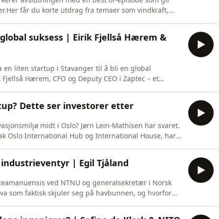
Her får du korte utdrag fra temaer som vindkraft,
e i skolen og karbonsko.Tusen takk til alle som har
. Og fortvil ikke: Sesong 3 kommer over nyttår, med nye
l global suksess | Eirik Fjellså Hærem &
en liten startup i Stavanger til å bli en global
k Fjellså Hærem, CFO og Deputy CEO i Zaptec – et
 som blir en sentral del av fremtidens energisystem.Vi
, hvordan kunstig intelligens og datadrevet innovasjon
rtup? Dette ser investorer etter
sjonsmiljø midt i Oslo? Jørn Lein-Mathisen har svaret.
ak Oslo International Hub og International House, har
skaper utvikler ideer som krysser både bransjer og
er enn 300 startups – mange med ingeniører i spissen
industrieventyr | Egil Tjåland
rsteamanuensis ved NTNU og generalsekretær i Norsk
va som faktisk skjuler seg på havbunnen, og hvorfor
 øker. Vi snakker om hva havbunnsmineralene faktisk
 grønne skiftet, hvor langt forskningen og teknologien