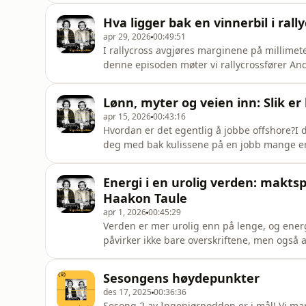
maritime løsninger.Vi snakker også om geopo
Hva ligger bak en vinnerbil i ral
hvordan økt etterspør
apr 29, 2026
00:49:51
I rallycross avgjøres marginene på millimeter
denne episoden møter vi rallycrossfører And
over 15 år. Han deler hva som faktisk skal ti
mellom heatene, hvordan bilen finjusteres n
Lønn, myter og veien inn: Slik er 
ingeniørteamet kan
apr 15, 2026
00:43:16
Hvordan er det egentlig å jobbe offshore?I
deg med bak kulissene på en jobb mange er 
veien inn i bransjen, hva som skal til for å 
er.Hun svarer også på spørsmål fra lytterne:
Energi i en urolig verden: makts
man sjøsyk – o
Haakon Taule
apr 1, 2026
00:45:29
Verden er mer urolig enn på lenge, og energi
påvirker ikke bare overskriftene, men også a
for fremtiden. Derfor er det kanskje ekstra
temaet. Første gjest er Haakon Taule, partn
Sesongens høydepunkter
analysere og forkla
des 17, 2025
00:36:36
Sesong 2 av Ingeniørpodden er i mål! Vi ma