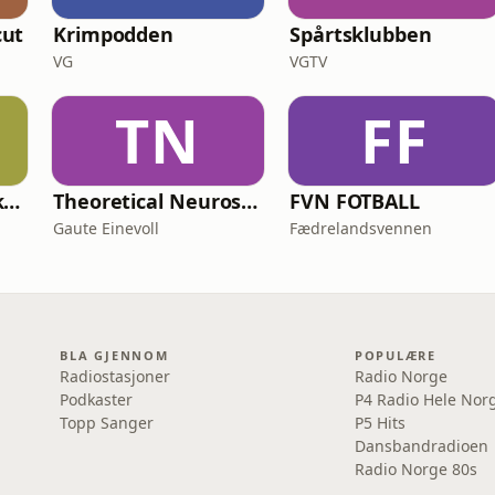
cut
Krimpodden
Spårtsklubben
VG
VGTV
TN
FF
Menn uten midje kan også lese
Theoretical Neuroscience Podcast
FVN FOTBALL
Gaute Einevoll
Fædrelandsvennen
BLA GJENNOM
POPULÆRE
Radiostasjoner
Radio Norge
Podkaster
P4 Radio Hele Nor
Topp Sanger
P5 Hits
Dansbandradioen
Radio Norge 80s