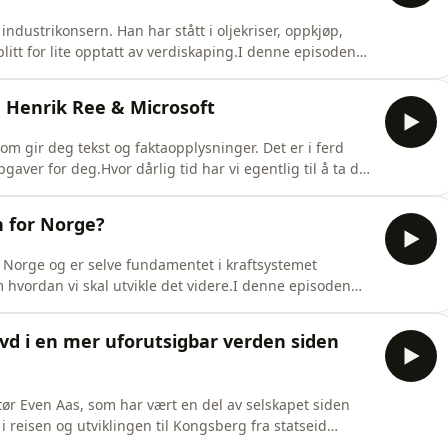
ndustrikonsern. Han har stått i oljekriser, oppkjøp,
itt for lite opptatt av verdiskaping.I denne episoden
M Gruppen, styreleder i Norsk Industri og en av de mest
ra gårdsgutt til gründermilliardær deler han erfaringer
e Henrik Ree & Microsoft
om gir deg tekst og faktaopplysninger. Det er i ferd
aver for deg.Hvor dårlig tid har vi egentlig til å ta det
di ut av AI fra resten?I denne episoden møter vi Ole
 Vi snakker om hvordan rollen din er i ferd med å endre
n for Norge?
 Norge og er selve fundamentet i kraftsystemet
om hvordan vi skal utvikle det videre.I denne episoden
vannkraft i Fornybar Norge, med lang erfaring fra
vorfor vannkraft fortsatt er selve ryggraden i norsk
evd i en mer uforutsigbar verden siden
ør Even Aas, som har vært en del av selskapet siden
k i reisen og utviklingen til Kongsberg fra statseid
everandør av våpensystemer, romfartsteknologi og