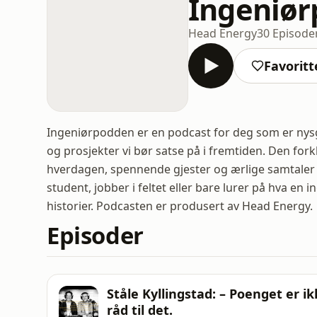
Ingeniø
Head Energy
30 Episode
Favoritt
Ingeniørpodden er en podcast for deg som er nys
og prosjekter vi bør satse på i fremtiden. Den fo
hverdagen, spennende gjester og ærlige samtaler 
student, jobber i feltet eller bare lurer på hva en i
historier. Podcasten er produsert av Head Energy.
Episoder
Ståle Kyllingstad: – Poenget er i
råd til det.