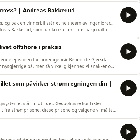
litikk, krig og en verden med mindre tillit, og om
lycross? | Andreas Bakkerud
, og bak en vinnerbil står et helt team av ingeniører.I
reas Bakkerud, som har konkurrert internasjonalt i
l for å vinne på øverste nivå: hvordan data brukes
ed til minste detalj, og hvordan samspillet med
livet offshore i praksis
 denne episoden tar boreingeniør Benedicte Gjersdal
nysgjerrige på, men få virkelig kjenner. Vi snakker om
få jobb i dag, og hvordan hverdagen på rigg faktisk
 Hva tjener man? Hvordan er det å sove offshore? Blir
pillet som påvirker strømregningen din |
systemet står midt i det. Geopolitiske konflikter
lt fra strømprisene, dieselprisene og valgene vi må ta
 passende at vi starter sesongen med nettopp dette
er i Thema Consulting. Til daglig jobber han med å
rkerer avslutningen med en best of-episode som gir