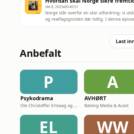
Hvordan skal Norge sikre fremtid
har kommet – og h
okt 8, 2025
00:40:51
Norge står overfor en stor utfordring: vi ut
og realfagsgnisten dør tidlig. I denne epis
ingeniør, leder for Oslo Vitensenter og vise
politiske rammer og praktiske løsninger. Hun
le
Last in
Anbefalt
P
A
Psykodrama
AVHØRT
Ole Christoffer Ertvaag og Per Kjerstad & Acast
Batong Media & Acast
EL
WW