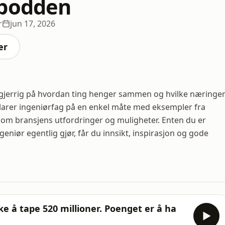
rpodden
r
jun 17, 2026
er
gjerrig på hvordan ting henger sammen og hvilke næringe
rklarer ingeniørfag på en enkel måte med eksempler fra
om bransjens utfordringer og muligheter. Enten du er
ngeniør egentlig gjør, får du innsikt, inspirasjon og gode
kke å tape 520 millioner. Poenget er å ha