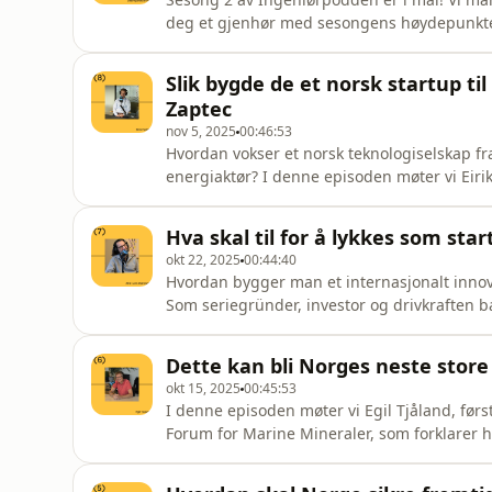
deg et gjenhør med sesongens høydepunkter.
kjernekraft, havbunnsmineraler, realfagsgled
lyttet, engasjert seg og delt reisen med oss
Slik bygde de et norsk startup ti
gjester og ferske p
Zaptec
nov 5, 2025
00:46:53
Hvordan vokser et norsk teknologiselskap fra 
energiaktør? I denne episoden møter vi Eiri
selskap som utvikler ladestasjoner for elbil
snakker om reisen fra idé til global suksess
Hva skal til for å lykkes som sta
former neste gen
okt 22, 2025
00:44:40
Hvordan bygger man et internasjonalt innova
Som seriegründer, investor og drivkraften b
han skapt et økosystem der over hundre sel
landegrenser. Siden 2013 har han hjulpet m
Dette kan bli Norges neste store 
– med å ta steget
okt 15, 2025
00:45:53
I denne episoden møter vi Egil Tjåland, fø
Forum for Marine Mineraler, som forklarer h
interessen for mineralutvinning til havs nå
kan brukes til, hvorfor de er viktige for det