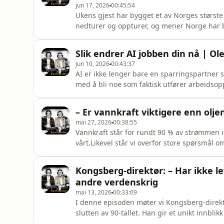
jun 17, 2026
00:45:54
Ukens gjest har bygget et av Norges største i
nedturer og oppturer, og mener Norge har bl
møter vi Ståle Kyllingstad, konsernsjef i IK
markante næringslivsprofilene i regionen. F
Slik endrer AI jobben din nå | Ol
fra et
jun 10, 2026
00:43:37
AI er ikke lenger bare en sparringspartner s
med å bli noe som faktisk utfører arbeidsoppg
i bruk? Og hva skiller de som faktisk får ver
Henrik Ree, salgsdirektør i Microsoft Norge.
– Er vannkraft viktigere enn olje
se
mai 27, 2026
00:38:55
Vannkraft står for rundt 90 % av strømmen i
vårt.Likevel står vi overfor store spørsmål 
møter vi Katrin Lervik, bransjedirektør for 
Energidepartementet. Hun gir et innblikk i h
Kongsberg-direktør: – Har ikke l
forsyningssikkerhet,
andre verdenskrig
mai 13, 2026
00:33:09
I denne episoden møter vi Kongsberg-direkt
slutten av 90-tallet. Han gir et unikt innblik
våpenfabrikk til en ledende internasjonal l