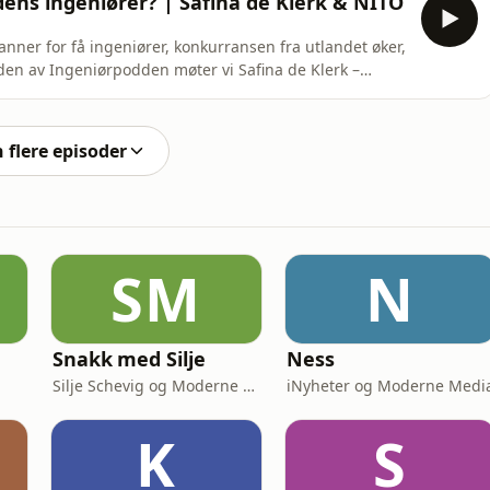
ens ingeniører? | Safina de Klerk & NITO
danner for få ingeniører, konkurransen fra utlandet øker,
oden av Ingeniørpodden møter vi Safina de Klerk –
president i NITO – til en samtale om personlig erfaring,
 deler sin vei fra oljebrems og frsustrert nyutdannet til
n flere episoder
SM
N
Snakk med Silje
Ness
Silje Schevig og Moderne Media
iNyheter og Moderne Medi
K
S