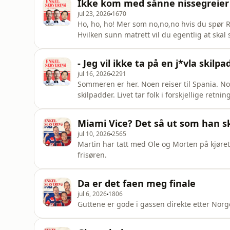
Ikke kom med sånne nissegreier i 
jul 23, 2026
1670
Ho, ho, ho! Mer som no,no,no hvis du spør Ra
Hvilken sunn matrett vil du egentlig at ska
kjendisen man vil bytte liv med for en dag
Produsert av Kathrine Baldishol
- Jeg vil ikke ta på en j*vla skilpa
jul 16, 2026
2291
Sommeren er her. Noen reiser til Spania. N
skilpadder. Livet tar folk i forskjellige retninge
av Kathrine Baldishol
Miami Vice? Det så ut som han sku
jul 10, 2026
2565
Martin har tatt med Ole og Morten på kjøret
frisøren.
Da er det faen meg finale
jul 6, 2026
1806
Guttene er gode i gassen direkte etter Norge