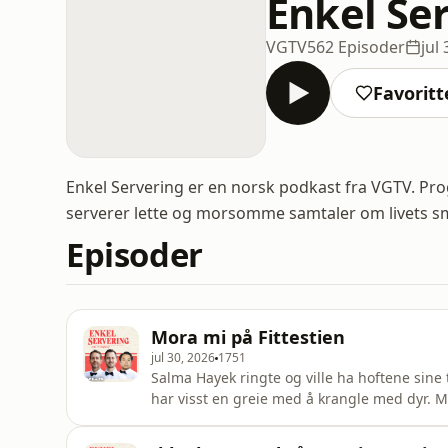
Enkel Se
VGTV
562 Episoder
jul
Favoritt
Enkel Servering er en norsk podkast fra VGTV. P
serverer lette og morsomme samtaler om livets s
Episoder
Mora mi på Fittestien
jul 30, 2026
1751
Salma Hayek ringte og ville ha hoftene sine t
har visst en greie med å krangle med dyr. Middagstips: Lasagne, gjerne med hundre lag!
produsert av Kathrine Baldishol