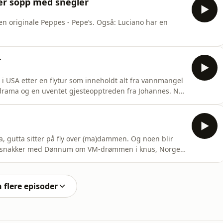
 er sopp med snegler
en originale Peppes - Pepe’s. Også: Luciano har en
r
t i USA etter en flytur som inneholdt alt fra vannmangel
ss-drama og en uventet gjesteopptreden fra Johannes. Nå
plass i Bronx og legger planen for VM-eventyret. Dette er
ng og akkurat passe dårlig planlegging.
, gutta sitter på fly over (ma)dammen. Og noen blir
i snakker med Dønnum om VM-drømmen i knus, Norges
tsetninger, og kunstfilm for dumping. Produsert av Kathrine Baldishol
n flere episoder