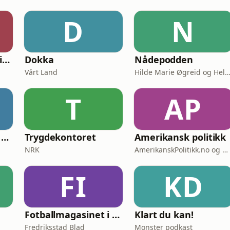
D
N
I varetekt - om politi og politikk
Dokka
Nådepodden
Vårt Land
Hilde Marie Øgreid og Helene Benedikte Granum-Aan
T
AP
S'ada: historier fra Afghanistan
Trygdekontoret
Amerikansk politikk
NRK
AmerikanskPolitikk.no og Moderne Media
FI
KD
Fotballmagasinet i Fredrikstad
Klart du kan!
Fredriksstad Blad
Monster podkast