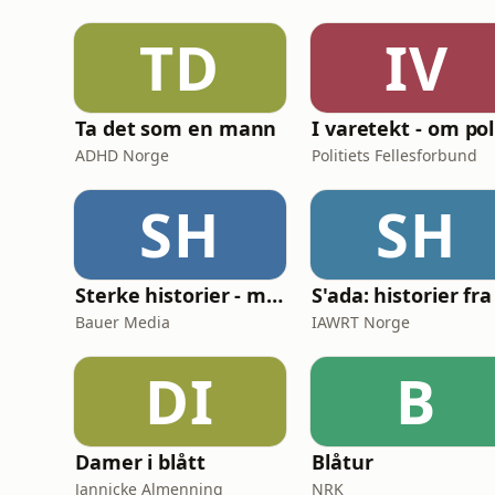
TD
IV
Ta det som en mann
ADHD Norge
Politiets Fellesforbund
SH
SH
Sterke historier - med Tore Strømøy
Bauer Media
IAWRT Norge
DI
B
Damer i blått
Blåtur
Jannicke Almenning
NRK