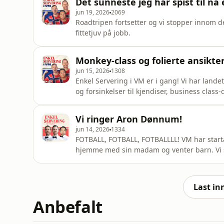
Det sunneste jeg har spist til nå
jun 19, 2026
2069
Roadtripen fortsetter og vi stopper innom d
fittetjuv på jobb.
Monkey-class og folierte ansikte
jun 15, 2026
1308
Enkel Servering i VM er i gang! Vi har lande
og forsinkelser til kjendiser, business cla
sitter vi i en foliert bobil på en parkerings
startskuddet på en måned med fotball, reisi
Vi ringer Aron Dønnum!
jun 14, 2026
1334
FOTBALL, FOTBALL, FOTBALLLL! VM har starta
hjemme med sin madam og venter barn. V
foru
Last in
Anbefalt