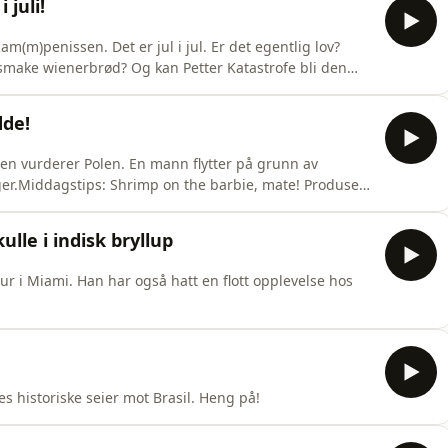
juli!
m(m)penissen. Det er jul i jul. Er det egentlig lov?
l smake wienerbrød? Og kan Petter Katastrofe bli den
? Middagstips: Grillribbe med grønnsaker og urtesmør
dde!
oen vurderer Polen. En mann flytter på grunn av
r.Middagstips: Shrimp on the barbie, mate! Produsert
lle i indisk bryllup
ur i Miami. Han har også hatt en flott opplevelse hos
s historiske seier mot Brasil. Heng på!