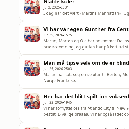
Glatte kuler
jul 3, 2026
2331
I dag har det vært «Martins Manhattan». Og 
Vi har vår egen Gunther fra Cent
jun 29, 2026
1575
Martin, Morten og Ole har ankommet Dallas. 
pride-stemning, og guttan har på kort tid s
Man må tipse selv om de er blin
jun 26, 2026
2503
Martin har tatt seg en solotur til Boston, Mor
Norge-Frankrike.
Her har det blitt spilt inn voksen
jun 22, 2026
1945
Vi har forflyttet oss fra Atlantic City til New
bestilt. D va itje braaaa. Vi har også ladet o