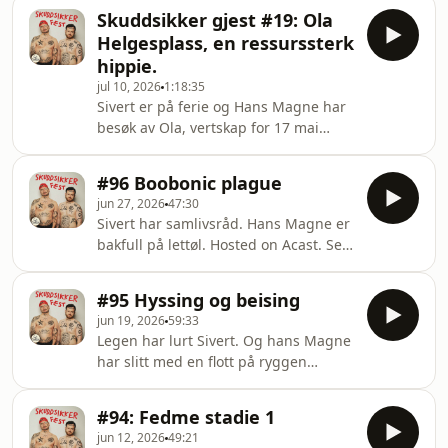
acast.com/privacy for more
Skuddsikker gjest #19: Ola
information.
Helgesplass, en ressurssterk
hippie.
jul 10, 2026
1:18:35
Sivert er på ferie og Hans Magne har
besøk av Ola, vertskap for 17 mai
ravet i hippie-kollektivet han har
besøkt to år på rad. Verdt en
#96 Boobonic plague
overhøring! Hosted on Acast. See
jun 27, 2026
47:30
acast.com/privacy for more
Sivert har samlivsråd. Hans Magne er
information.
bakfull på lettøl. Hosted on Acast. See
acast.com/privacy for more
information.
#95 Hyssing og beising
jun 19, 2026
59:33
Legen har lurt Sivert. Og hans Magne
har slitt med en flott på ryggen
Hosted on Acast. See
acast.com/privacy for more
#94: Fedme stadie 1
information.
jun 12, 2026
49:21