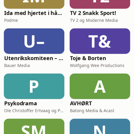
Ida med hjertet i hånden
TV 2 Snakk Sport!
Podme
TV 2 og Moderne Media
U–
T&
Utenrikskomiteen – med Bogen og Græsvik
Toje & Borten
Bauer Media
Wolfgang Wee Productions
P
A
Psykodrama
AVHØRT
Ole Christoffer Ertvaag og Per Kjerstad & Acast
Batong Media & Acast
SM
N