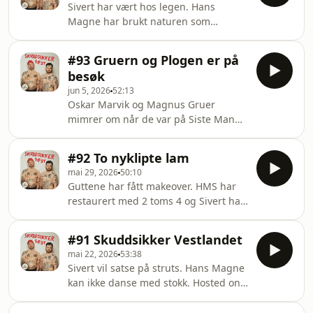
Sivert har vært hos legen. Hans
Magne har brukt naturen som
vannslange. Hosted on Acast. See
acast.com/privacy for more
#93 Gruern og Plogen er på
information.
besøk
jun 5, 2026
52:13
Oskar Marvik og Magnus Gruer
mimrer om når de var på Siste Mann
Ut sammen Hosted on Acast. See
acast.com/privacy for more
#92 To nyklipte lam
information.
mai 29, 2026
50:10
Guttene har fått makeover. HMS har
restaurert med 2 toms 4 og Sivert har
klippet seg. Hosted on Acast. See
acast.com/privacy for more
#91 Skuddsikker Vestlandet
information.
mai 22, 2026
53:38
Sivert vil satse på struts. Hans Magne
kan ikke danse med stokk. Hosted on
Acast. See acast.com/privacy for more
information.