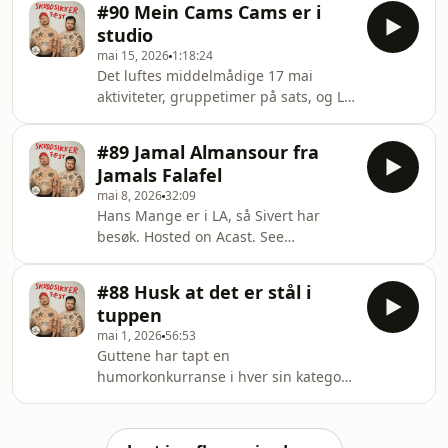
#90 Mein Cams Cams er i
studio
mai 15, 2026
1:18:24
Det luftes middelmådige 17 mai
aktiviteter, gruppetimer på sats, og LA
tur. Hosted on Acast. See
acast.com/privacy for more
#89 Jamal Almansour fra
information.
Jamals Falafel
mai 8, 2026
32:09
Hans Mange er i LA, så Sivert har
besøk. Hosted on Acast. See
acast.com/privacy for more
information.
#88 Husk at det er stål i
tuppen
mai 1, 2026
56:53
Guttene har tapt en
humorkonkurranse i hver sin kategori.
Hosted on Acast. See
acast.com/privacy for more
information.