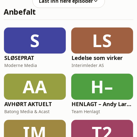
Last inn flere episoder
Anbefalt
S
LS
SLØSEPRAT
Ledelse som virker
Moderne Media
Interimleder AS
AA
H–
AVHØRT AKTUELT
HENLAGT – Andy Larsgaard
Batong Media & Acast
Team Henlagt
IM
T2