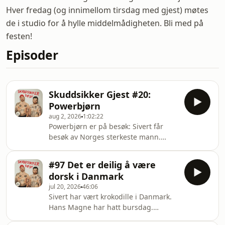
Hver fredag (og innimellom tirsdag med gjest) møtes
de i studio for å hylle middelmådigheten. Bli med på
festen!
Episoder
Skuddsikker Gjest #20:
Powerbjørn
aug 2, 2026
1:02:22
Powerbjørn er på besøk: Sivert får
besøk av Norges sterkeste mann.
Hosted on Acast. See
acast.com/privacy for more
#97 Det er deilig å være
information.
dorsk i Danmark
jul 20, 2026
46:06
Sivert har vært krokodille i Danmark.
Hans Magne har hatt bursdag.
Hosted on Acast. See