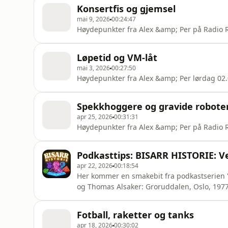
Konsertfis og gjemsel
mai 9, 2026
00:24:47
Høydepunkter fra Alex &amp; Per på Radio R
Løpetid og VM-låt
mai 3, 2026
00:27:50
Høydepunkter fra Alex &amp; Per lørdag 02.
Spekkhoggere og gravide robote
apr 25, 2026
00:31:31
Høydepunkter fra Alex &amp; Per på Radio R
Podkasttips: BISARR HISTORIE: V
apr 22, 2026
00:18:54
Her kommer en smakebit fra podkastserien 
og Thomas Alsaker: Groruddalen, Oslo, 1977:
politiet oppdager det musespiste liket av Julia Pastrana. Julia, kjent som apekvinnen, hadde blitt
vist frem til spott og spe som verdens sty
Fotball, raketter og tanks
og da Julia død
apr 18, 2026
00:30:02