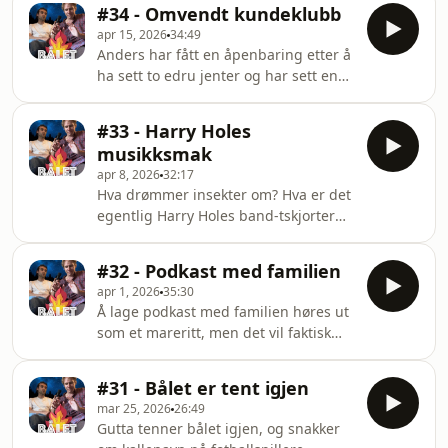
tenker høyt om ultralydens fremtid,
#34 - Omvendt kundeklubb
og Tony Baqwa har begynt med
apr 15, 2026
34:49
standup. Hosted on Acast. See
Anders har fått en åpenbaring etter å
acast.com/privacy for more
ha sett to edru jenter og har sett en
information.
grevling. Marco har funnet løsningen
på hvordan kundeklubber kan bli
#33 - Harry Holes
bedre og lanserer et nytt begrep for å
musikksmak
drikke øl. Anders har også sett en
apr 8, 2026
32:17
grevling og Marco har en idé til
Hva drømmer insekter om? Hva er det
hvordan FrP kan bli enda større. I
egentlig Harry Holes band-tskjorter
denne episoden bruker vi klipp fra
sier om han? Og kan Marcos app
NRK. Hosted on Acast. See
redde menns psykiske helse? Hosted
acast.com/privacy for more
#32 - Podkast med familien
on Acast. See acast.com/privacy for
information.
apr 1, 2026
35:30
more information.
Å lage podkast med familien høres ut
som et mareritt, men det vil faktisk
løse mange problemer. Anders mener
han har funnet ut hvorfor Bernard
#31 - Bålet er tent igjen
Ellefsen ikke liker Affeksjonsverdi, og
mar 25, 2026
26:49
Marco har funnet ut hvordan
Gutta tenner bålet igjen, og snakker
Norgespris som grep kan redde små