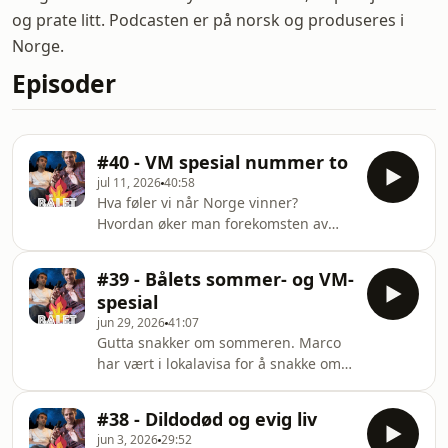
og prate litt. Podcasten er på norsk og produseres i
Norge.
Episoder
#40 - VM spesial nummer to
jul 11, 2026
40:58
Hva føler vi når Norge vinner?
Hvordan øker man forekomsten av
kreft? Og vil Gaute Ormåsens anti-
fyllekjøresang ha effekt? Hosted on
#39 - Bålets sommer- og VM-
Acast. See acast.com/privacy for more
spesial
information.
jun 29, 2026
41:07
Gutta snakker om sommeren. Marco
har vært i lokalavisa for å snakke om
dildobutikken, og Anders har forslag
til hvordan VM kan bli bedre. Hosted
#38 - Dildodød og evig liv
on Acast. See acast.com/privacy for
jun 3, 2026
29:52
more information.