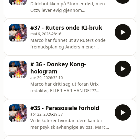
Dildobutikken på Storo er død, men
Ozzy lever evig gjennom
hologrammer. Hosted on Acast. See
acast.com/privacy for more
#37 - Ruters onde KI-bruk
information.
mai 6, 2026
28:16
Marco har funnet ut av Ruters onde
fremtidsplan og Anders mener
velværifiseringen av samfunnet har
gått for langt. Hosted on Acast. See
# 36 - Donkey Kong-
acast.com/privacy for more
hologram
information.
apr 29, 2026
32:10
Marco har driti seg ut foran Urix
redaktør, ELLER HAR HAN DET??
Hvordan kan et Donkey Kong-
hologram forbedre
#35 - Parasosiale forhold
konsertopplevelser? Og hva kan man
apr 22, 2026
29:37
tåle på en flyplass? Hosted on Acast.
Vi diskuterer hvordan dere kan bli
See acast.com/privacy for more
mer psykisk avhengige av oss. Marco
information.
forteller en personlig historie, Anders