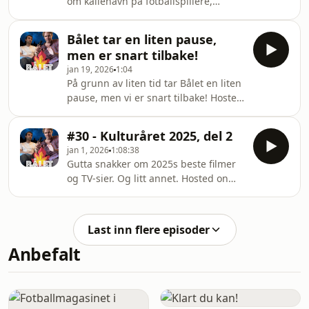
om kallenavn på fotballspillere,
parter. Hosted on Acast. See
hvorfor alle snakker om Trump på
acast.com/privacy for more
samme måte og hvor en plastisk
information.
Bålet tar en liten pause,
kirurgi aller helst bør ligge. Hosted on
men er snart tilbake!
Acast. See acast.com/privacy for more
jan 19, 2026
1:04
information.
På grunn av liten tid tar Bålet en liten
pause, men vi er snart tilbake! Hosted
on Acast. See acast.com/privacy for
more information.
#30 - Kulturåret 2025, del 2
jan 1, 2026
1:08:38
Gutta snakker om 2025s beste filmer
og TV-sier. Og litt annet. Hosted on
Acast. See acast.com/privacy for more
information.
Last inn flere episoder
Anbefalt