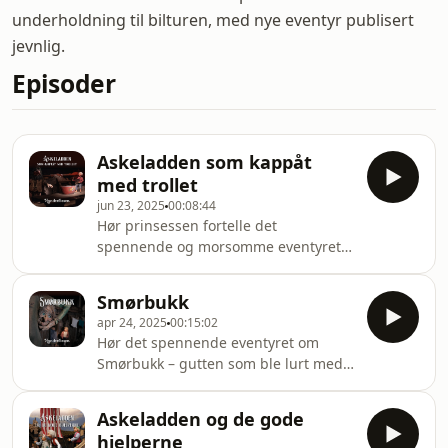
underholdning til bilturen, med nye eventyr publisert
jevnlig.
Episoder
Askeladden som kappåt
med trollet
jun 23, 2025
00:08:44
Hør prinsessen fortelle det
spennende og morsomme eventyret
om Askeladden som kappåt med
trollet! De to eldre brødrene tør ikke
Smørbukk
bli i skogen når trollet dukker opp –
apr 24, 2025
00:15:02
men Askeladden gir seg ikke så lett.
Hør det spennende eventyret om
Med en sekk full av grøt og en klump
Smørbukk – gutten som ble lurt med
brunost i hånden lurer han trollet til å
søte ord og god mat, men som ikke lot
tro at han er både sterkere og mer
seg knekke så lett! Da den sleipe
sulten enn noen! Hør hvordan
Askeladden og de gode
trollemoren prøvde å fange ham,
Askeladden bruker kløkt i stedet for
hjelperne
måtte Smørbukk bruke både hodet og