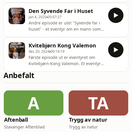
kongen nok en gang funnet på en
vittig konkurranse hvor prinsessen og
Den Syvende Far i Huset
halve Kongeriket står på spill. Denne
jan 4, 2025
00:07:27
gangen må frierne ri opp et høyt,
Andre episode er ute! "Syvende far i
bratt og glatt glassberg og få tak i et
huset" - et eventyr om en mann som
gulleple på toppen. En nesten umulig
var ute og gikk. Da kvelden kom måtte
oppgave for de fleste. Men så dukker
han finne et sted å sove. I et stort,
det opp en mystisk ridder i
Kvitebjørn Kong Valemon
flott hus spør han om de har plass til
gullrustning..
des 20, 2024
00:19:19
han for natten, men det er ikke enkelt
Første episode ut er eventyret om
å finne ut hvem som bestemmer i
Kvitebjørn Kong Valemon. Et eventyr
huset...
som har «alt»: kongelig drama, en
Anbefalt
hvit bjørn med superkrefter og en
episk kamp mellom kjærlighet og
trollskap.
A
TA
Aftenball
Trygg av natur
Stavanger Aftenblad
Trygg av natur