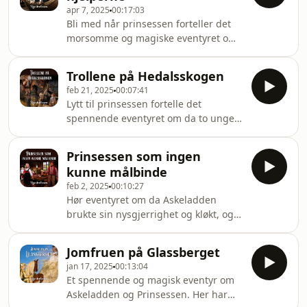
krefter – og ender
apr 7, 2025
00:17:03
mot for å slippe unna. Et eventyr fullt
Bli med når prinsessen forteller det
av fare, list og en liten helt med stor
morsomme og magiske eventyret om
vilje!
Askeladden og de gode hjelperne! For
å vinne prinsessen og halve
Trollene på Hedalsskogen
kongeriket må Askeladden løse tre
feb 21, 2025
00:07:41
umulige oppgaver – men heldigvis
Lytt til prinsessen fortelle det
møter han noen ganske spesielle
spennende eventyret om da to unge
hjelpere på veien. Hør hvordan de
gutter møtte de tre trollene på
gjør det umulige mulig!
Hedalsskogen! Store som trollene var,
Prinsessen som ingen
hadde de likevel en stor ulempe - de
kunne målbinde
delte nemlig på ett øye. Ja, kun ett øye
feb 2, 2025
00:10:27
fordelt på tre troll! Dette brukte de
Hør eventyret om da Askeladden
lure, unge guttene til sin fordel.
brukte sin nysgjerrighet og kløkt, og
klarte det ingen hadde klart før ham,
nemlig å målbinde meg!
Jomfruen på Glassberget
jan 17, 2025
00:13:04
Et spennende og magisk eventyr om
Askeladden og Prinsessen. Her har