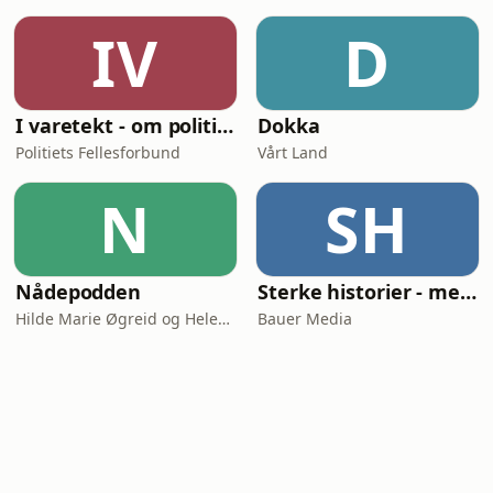
IV
D
I varetekt - om politi og politikk
Dokka
Politiets Fellesforbund
Vårt Land
N
SH
Nådepodden
Sterke historier - med Tore Strømøy
Hilde Marie Øgreid og Helene Benedikte Granum-Aanestad
Bauer Media