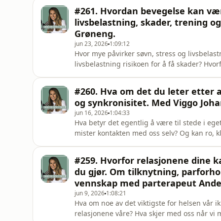
Dagens gjester er Øyvind Torp, spesialist i 
#261. Hvordan bevegelse kan vær
psykiatri. Sammen har de
livsbelastning, skader, trening o
Grøneng.
jun 23, 2026
1:09:12
Hvor mye påvirker søvn, stress og livsbelast
livsbelastning risikoen for å få skader? Hvo
andre klarer å holde seg aktive år etter år?
spesialist i muskel- og skjelettfysioterapi. 
#260. Hva om det du leter etter 
og ha
og synkronisitet. Med Viggo Joh
jun 16, 2026
1:04:33
Hva betyr det egentlig å være til stede i eget
mister kontakten med oss selv? Og kan ro, kl
temaene jeg dykker inn i sammen med tidli
filosofi, har levd som buddhistmunk i flere 
#259. Hvorfor relasjonene dine k
mindfulness.I denne
du gjør. Om tilknytning, parforho
vennskap med parterapeut Anders
jun 9, 2026
1:08:21
Hva om noe av det viktigste for helsen vår i
relasjonene våre? Hva skjer med oss når vi 