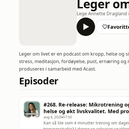
Leger om
Lege Annette Dragland 
Favoritt
Leger om livet er en podcast om kropp, helse og 
stress, meditasjon, fordøyelse, pust, ernæring og
produseres i samarbeid med Acast.
Episoder
#268. Re-release: Mikrotrening o
helse og økt livskvalitet. Med pro
aug 4, 2026
57:50
Kan så lite som 4 minutter trening om dage
treningsstudio? I denne re-releasen snakker 