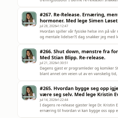
fra NTNU. Ulrik er kjent som «treningsprofes
forebygge og behandle livsstilssykdommer.
#267. Re-Release. Ernæring, menta
utforsker hvor
hormoner. Med lege Simen Løset
jul 28, 2026
1:12:47
Hvordan spiller vår fysiske helse inn på 
og mentale lidelser?I dag snakker jeg med le
om nettopp dette.I episoden går vi blant a
matFrøoljerHvordan vår fysiske helse påvir
#266. Shut down, mønstre fra for
studierTarmfloraOmega 6/
Med Stian Blipp. Re-release.
jul 21, 2026
1:30:51
Dagens gjest er programleder og komiker Sti
blant annet om veien ut av en vanskelig tid,
Stian vil treffe deg rett i hjertet. God lytt
Ønsker deg en veldig fin uke!AnnetteFor
#265. Hvordan bygge seg opp igje
mer:Instagram.com/dr.annettedraglandFac
være seg selv. Med lege Kristin E
jul 14, 2026
1:22:44
I dagens re-release gjester lege Dr. Kristin 
ernæring til hvordan vi kan bygge oss opp et
og viktigheten av å tørre å dele meningene s