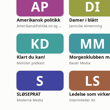
AP
DI
Amerikansk politikk
Damer i blått
AmerikanskPolitikk.no og Moderne Media
Jannicke Almenning
KD
MM
Klart du kan!
Mo
Monster podkast
Bauer Media
S
LS
SLØSEPRAT
Ledelse som virke
Moderne Media
Interimleder AS