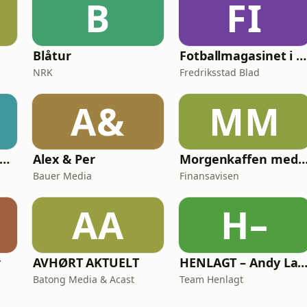
B
FI
Blåtur
Fotballmagasinet i Fredrikstad
NRK
Fredriksstad Blad
A&
MM
rgenklubben med Loven & Co
Alex & Per
Morgenkaffen med Finansav
Bauer Media
Finansavisen
AA
H–
r
AVHØRT AKTUELT
HENLAGT – Andy Larsga
Batong Media & Acast
Team Henlagt