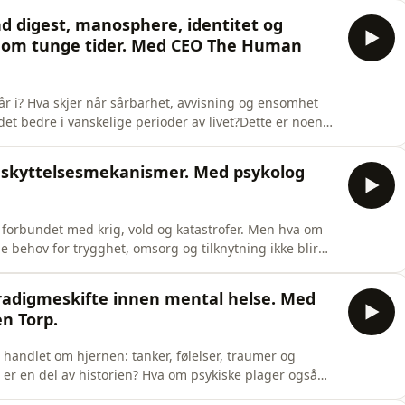
r.kristinevensen/Tusen takk til deg som abonnerer-
nd digest, manosphere, identitet og
nom tunge tider. Med CEO The Human
tår i? Hva skjer når sårbarhet, avvisning og ensomhet
å det bedre i vanskelige perioder av livet?Dette er noen
ode med Jimmy Westerheim. Jimmy er grunnlegger og
lt prosjekt som samler menneskers historier om
beskyttelsesmekanismer. Med psykolog
t forbundet med krig, vold og katastrofer. Men hva om
behov for trygghet, omsorg og tilknytning ikke blir
, psykolog med over 25 års erfaring innen
episode ser vi nærmere på hva forskningen sier om
aradigmeskifte innen mental helse. Med
n Torp.
 handlet om hjernen: tanker, følelser, traumer og
 er en del av historien? Hva om psykiske plager også
setning, immunforsvar, tarmhelse og cellefunksjon?