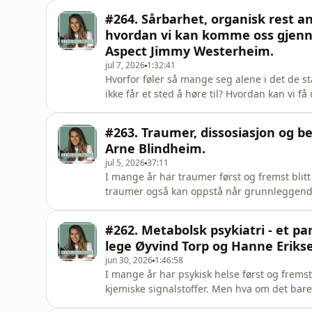
Evensen:&nbsp;https://www.instagram.com/d
#264. Sårbarhet, organisk rest a
som gjør det m
hvordan vi kan komme oss gjen
Aspect Jimmy Westerheim.
jul 7, 2026
1:32:41
Hvorfor føler så mange seg alene i det de s
ikke får et sted å høre til? Hvordan kan vi f
av temaene vi dykker inn i, i dagens epis
daglig leder av The Human Aspect, et globa
#263. Traumer, dissosiasjon og 
motgang, psykisk hels
Arne Blindheim.
jul 5, 2026
37:11
I mange år har traumer først og fremst blit
traumer også kan oppstå når grunnleggende 
møtt?&nbsp;Dagens gjest er Arne Blindheim
traumebehandling og dissosiasjon. I ukens 
#262. Metabolsk psykiatri - et p
hvordan traumer påvirker hjernen,
lege Øyvind Torp og Hanne Erikse
jun 30, 2026
1:46:58
I mange år har psykisk helse først og fremst
kjemiske signalstoffer. Men hva om det bare
henger tett sammen med kroppens energiom