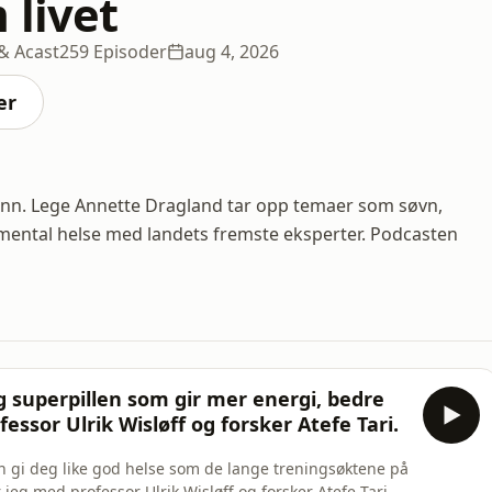
 livet
& Acast
259 Episoder
aug 4, 2026
er
sinn. Lege Annette Dragland tar opp temaer som søvn,
 mental helse med landets fremste eksperter. Podcasten
g superpillen som gir mer energi, bedre
fessor Ulrik Wisløff og forsker Atefe Tari.
n gi deg like god helse som de lange treningsøktene på
jeg med professor Ulrik Wisløff og forsker Atefe Tari