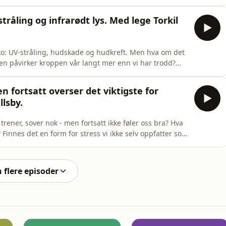
ar- og familieterapeut og grunnlegger av Pharus.
er i livskriser, konflikter, relasjonelle sår og
tråling og infrarødt lys. Med lege Torkil
ko: UV-stråling, hudskade og hudkreft. Men hva om det
len påvirker kroppen vår langt mer enn vi har trodd?
 sol gjør med oss.Kanskje må vi også spørre: Hva gjør
, fotograf og forfatter Torkil Færø, og vi dykker inn i
en fortsatt overser det viktigste for
lsby.
t, trener, sover nok - men fortsatt ikke føler oss bra? Hva
 Finnes det en form for stress vi ikke selv oppfatter som
rmberedskap?I denne episoden har jeg med meg lege
allmennmedisin og indremedisin, og jobber med helhetlig
n flere episoder