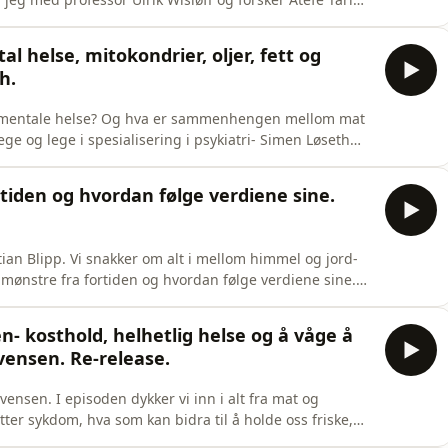
soren» og har forsket på hvordan fysisk aktivitet kan
 Atefe leder en verdensledende forskningsgruppe som
l helse, mitokondrier, oljer, fett og
h.
vår mentale helse? Og hva er sammenhengen mellom mat
ge og lege i spesialisering i psykiatri- Simen Løseth
nnet inn på:Mat og mental helseUltraprosessert
ker vår mentale helseForskning og kompleksiteten bak
tiden og hvordan følge verdiene sine.
an Blipp. Vi snakker om alt i mellom himmel og jord-
 mønstre fra fortiden og hvordan følge verdiene sine.
!Mer fra Stian Blipp:https://www.instagram.com/stianblipp/
n- kosthold, helhetlig helse og å våge å
ebook.com/drannettedragl
vensen. Re-release.
Evensen. I episoden dykker vi inn i alt fra mat og
ter sykdom, hva som kan bidra til å holde oss friske,
ine og stå for det man brenner for. For mer fra Kristin