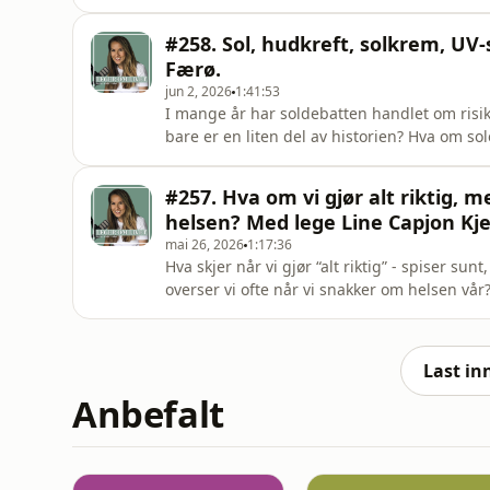
Dagens gjest er Anders Solfjeld Gjerdseth p
Gjennom mange år har han jobbet med mennesk
#258. Sol, hudkreft, solkrem, UV-s
kjærlighet.I denne episo
Færø.
jun 2, 2026
1:41:53
I mange år har soldebatten handlet om risi
bare er en liten del av historien? Hva om so
Kanskje er ikke spørsmålet bare hva for mye
fraværet av sol med kroppen vår?Gjest er lege
#257. Hva om vi gjør alt riktig, m
hvordan ly
helsen? Med lege Line Capjon Kjel
mai 26, 2026
1:17:36
Hva skjer når vi gjør “alt riktig” - spiser sun
overser vi ofte når vi snakker om helsen vår?
stress og som likevel setter kroppen i ala
Line Capjon Kjellsby. Line er spesialist i 
Last in
Anbefalt