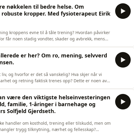
allmennmedisin, og Hanne Eriksen Torp, spesialist i
e nøkkelen til bedre helse. Om
g robuste kropper. Med fysioterapeut Eirik
ning kroppens evne til å tåle trening? Hvordan påvirker
rfor får noen stadig vondter, skader og avbrekk, mens
 Dagens gjest er Eirik Grøneng, fysioterapeut og
Han jobber med alt fra mosjonister til toppidrettsutøvere,
allerede er her? Om ro, mening, selvverd
ansen.
 liv, og hvorfor er det så vanskelig? Hva skjer når vi
arhet og retning faktisk trenes opp? Dette er noen av
gere munk, Viggo Johansen. Viggo har bakgrunn i
år og har over 25 års erfaring med meditasjon og
an være den viktigste helseinvesteringen
ld, familie, 1-åringer i barnehage og
 Solfjeld Gjerdseth.
kke handler om kosthold, trening eller tilskudd, men om
mangler trygg tilknytning, nærhet og fellesskap?