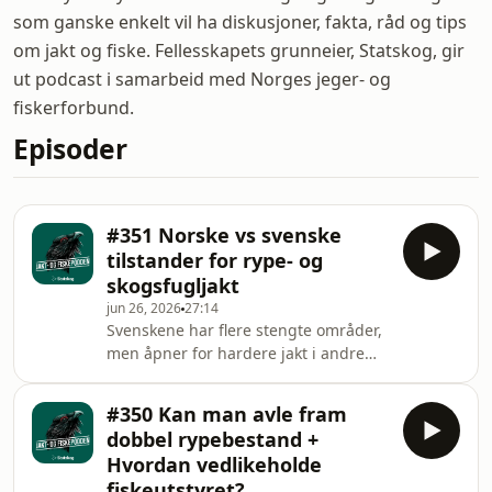
som ganske enkelt vil ha diskusjoner, fakta, råd og tips
om jakt og fiske. Fellesskapets grunneier, Statskog, gir
ut podcast i samarbeid med Norges jeger- og
fiskerforbund.
Episoder
#351 Norske vs svenske
tilstander for rype- og
skogsfugljakt
jun 26, 2026
27:14
Svenskene har flere stengte områder,
men åpner for hardere jakt i andre
områder. De starter tidligere og
slutter senere. Hva skiller rype- og
#350 Kan man avle fram
skogsfuglforvaltning og jakt, og kan
dobbel rypebestand +
man si hvilken modell som er best? I
Hvordan vedlikeholde
studio; rypedoktor Jo Inge
fiskeutstyret?
Breisjøberget, kunstnersjel Espen