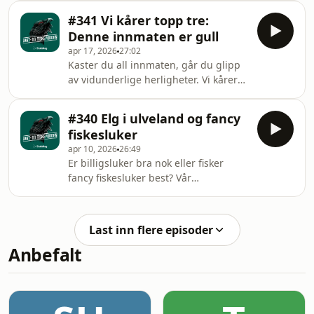
lokkeender og fløyte, og hva orrfuglen
information.
#341 Vi kårer topp tre:
faktisk lever av gjennom vinteren. I
Denne innmaten er gull
studio hører du Espen Farstad (NJFF),
apr 17, 2026
27:02
Jo Inge Breisjøberget (Statskog) og
Kaster du all innmaten, går du glipp
Trond Gunnar Skillingstad. Hosted on
av vidunderlige herligheter. Vi kårer
Acast. See acast.com/privacy for more
medaljekandidater fra hjorteviltets
information.
indre. Øverst troner nok hjertet. Men
#340 Elg i ulveland og fancy
hvilke andre delikatesser vil Jo Inge
fiskesluker
Breisjøberget og Espen Farstad trekke
apr 10, 2026
26:49
frem? Programleder er Trond Gunnar
Er billigsluker bra nok eller fisker
Skillingstad. Hosted on Acast. See
fancy fiskesluker best? Vår
acast.com/privacy for more
fiskeekspert Espen Farstad gir helt
information.
konkrete råd for hvor han mener pris
kaster av seg og hvor det er mer
Last inn flere episoder
bortkastet. Jegerekspert Jo Inge
Anbefalt
Breisjøberget regjerer imidlertid når
praten går inn på elg i ulveland.
Trond Gunnar Skillingstad er
programleder. Hosted on Acast. See
acast.com/privacy for more