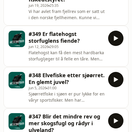
jun 19, 2026
25:35
Farstad og programleder Trond
Vi har avlet fram fjellrev som er satt ut
Gunnar Skillingstad Hosted on Acast.
i den norske fjellheimen. Kunne vi
See acast.com/privacy for more
gjort det samme med rype og øke
information.
bestanden? Rypedoktor Jo Inge
#349 Er flatehogst
Breisjøberget svarer, mens
storfuglens fiende?
fiskeekspert Espen Farstad går
jun 12, 2026
29:05
gjennom vedlikehold av fiskeutstyret.
Flatehogst kan få den mest hardbarka
Programleder er Trond Gunnar
storfugljeger til å felle en tåre. Men
Skillingstad. Hosted on Acast. See
kan det være at skinnet bedrar? Hvor
acast.com/privacy for more
mye vet vi egentlig om storfugl og
information.
#348 Elvefiske etter sjøørret.
flatehogst? Per Wegge vet mer enn de
En glemt juvel?
fleste etter tiår med forskning på
jun 5, 2026
31:00
Varaldskogen. Overrasket ble han
Sjøørretfiske i sjøen er pur lykke for en
også. I studio samtaler han med Jo
våryr sportsfisker. Men har
Inge Breisjøberget (Statskog), Espen
saltvannsfisket overskygget det
Farstad (NJFF) og Trond Gunnar
virkelig spennende sjøørretfisket? Vi
Skillingstad (Statskog). Hosted on
#347 Blir det mindre rev og
blir med fiskeekspert Steinar Paulsen
Acast. Se
mer skogsfugl og rådyr i
opp i elva på jakt etter sjøørreten. I
ulveland?
studio hører du også Jo Inge