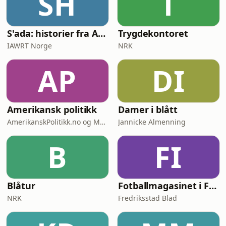
SH
T
information.
S'ada: historier fra Afghanistan
Trygdekontoret
IAWRT Norge
NRK
AP
DI
Amerikansk politikk
Damer i blått
AmerikanskPolitikk.no og Moderne Media
Jannicke Almenning
B
FI
Blåtur
Fotballmagasinet i Fredrikstad
NRK
Fredriksstad Blad