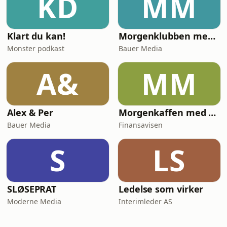
KD
MM
Klart du kan!
Morgenklubben med Loven & Co
Monster podkast
Bauer Media
A&
MM
Alex & Per
Morgenkaffen med Finansavisen
Bauer Media
Finansavisen
S
LS
SLØSEPRAT
Ledelse som virker
Moderne Media
Interimleder AS