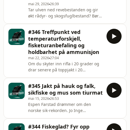
mai 29, 2026
26:39
Breisjøberget (Statskog), Espen
Tar ulven ned revebestanden og gir
Farstad (NJFF) og Trond Gunnar
økt rådyr- og skogsfuglbestand? Bør
Skillingstad (Statskog). Hosted on
du velge truger eller fjellski - eller
Acast. See acast.com/privacy for more
begge deler? Ukens episode byr
information.
#346 Treffpunkt ved
dessuten også på litt bistand til
temperaturforskjell,
riflekjøp til en rimelig ivrig tiåring. I
fisketuranbefaling og
studio hører du som vanlig
holdbarhet på ammunisjon
kunstnersjel Espen Farstad,
mai 22, 2026
27:04
rypedoktor Jo Inge Breisjøberget og
Om du skyter inn rifla i 20 grader og
musikksjef Trond Gunnar Skillingstad.
drar senere på toppjakt i 20
Hosted on Acast. See
minusgrader. Hvor mye bommer du
acast.com/privacy for more inform
da? Jo Inge Breisjøberget byr på
#345 Jakt på hauk og falk,
våpenkunnskap i ukens episode,
sikfiske og mus som tiurmat
Espen Farstad byr på
mai 15, 2026
26:53
fisketuranbefaling og Trond Gunnar
Espen Farstad drømmer om den
Skillingstad byr på lytternes spørsmål.
norske sik-rekorden. Jo Inge
Hosted on Acast. See
Breisjøberget drømmer ikke om at det
acast.com/privacy for more
blir åpnet jakt på rovfugl. Trond
information.
#344 Fiskeglad? Fyr opp
Gunnar Skillingstad slipper lytternes