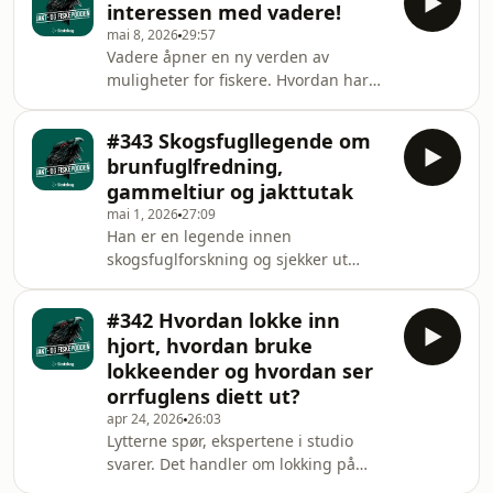
interessen med vadere!
spørsmål på ekspertene i studio.
mai 8, 2026
29:57
Hosted on Acast. See
Vadere åpner en ny verden av
acast.com/privacy for more
muligheter for fiskere. Hvordan har
information.
vadere endret fisket og hva bør du
tenke på når du handler vadere?
#343 Skogsfugllegende om
Steinar Paulsen har vadet mer enn de
brunfuglfredning,
fleste, og tar en prat med trioen i
gammeltiur og jakttutak
studio: Jo Inge Breisjøberget
mai 1, 2026
27:09
(Statskog), Espen Farstad (NJFF) og
Han er en legende innen
Trond Gunnar Skillingstad (Statskog).
skogsfuglforskning og sjekker ut
Hosted on Acast. See
elementære spørsmål: Fungerer
acast.com/privacy for more
brunfuglfredning? Hva er en
information.
#342 Hvordan lokke inn
gammeltiur? Hvordan kompenserer
hjort, hvordan bruke
bestnadene for jakt og hvilket
lokkeender og hvordan ser
jakttutak tåler den egentlig? Sammen
orrfuglens diett ut?
med Per Wegge hører du også Jo Inge
apr 24, 2026
26:03
Breisjøberget (Statskog), Espen
Lytterne spør, ekspertene i studio
Farstad (NJFF) og Trond Gunnar
svarer. Det handler om lokking på
Skillingstad (Statskog). Hosted on
hjort, praktiske råd om andejakt med
Acast. See acast.com/privacy for more