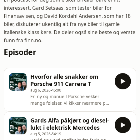
interessert. Gard Setsaas, som tester biler for
Finansavisen, og David Kordahl Andersen, som har 18
biler, diskuterer ukentlig alt fra nye biler til gamle
italienske klassikere. De deler også sine beste og verste
funn fra finn.no.
Episoder
Hvorfor alle snakker om
Porsche 911 Carrera T
aug 6, 2026
45:00
En ny og manuell Porsche vekker
mange følelser. Vi kikker nærmere på
Norges kanskje verste Lada, mens
Gard avslører to kardinalfeil fra
Gards Alfa påkjørt og diesel-
bilturen i Europa. Hosted on Acast.
lukt i elektrisk Mercedes
See acast.com/privacy for more
aug 5, 2026
54:19
information.