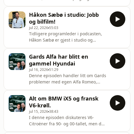
skikkelig roadtrip gjennom Europa og
blir med på tråden fra Belgia. Det
Håkon Sæbø i studio: Jobb
snakkes gammel Alfa Romeo på tur,
og bilfilm!
Autobahn-kjøring, mat, vriene
jul 22, 2026
55:03
hotellparkeringer og det hele. Liker
Tidligere programleder i podcasten,
du biltur, kan du ikke gå glipp av
Håkon Sæbø er gjest i studio og
dette! Til slutt sneies det innom en
forteller om jobben som
Ferrari V12 med manuell som ikke er
kommunikasjonssjef i Audi Norge. I
manuell. Hosted on Acast. See
Gards Alfa har blitt en
tillegg snakkes det Cars &amp;
acast.com/priva
gammel Hyundai
Coffee, før Håkon og David diskuterer
jul 16, 2026
51:29
hvor en kul biljakt i film bør finne
Denne episoden handler litt om Gards
sted, og hvilke biler som må være
problemer med egen Alfa Romeo,
med. Hosted on Acast. See
men for det meste snakkes det om
acast.com/privacy for more
feriebiler for to til 150 000 kroner.
information.
Alt om BMW iX5 og fransk
Hosted on Acast. See
V6-krøll.
acast.com/privacy for more
jul 15, 2026
38:43
information.
I denne episoden diskuteres V6-
Citroëner fra 90- og 00-tallet, men det
meste handler om BMW iX5! Hosted