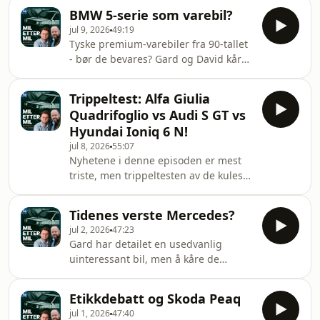
on Acast. See acast.com/privacy for
BMW 5-serie som varebil?
more information.
jul 9, 2026
49:19
Tyske premium-varebiler fra 90-tallet
- bør de bevares? Gard og David kårer
også 2010-tallets dølleste biler, og der
blir det rikelig å velge blant. Hosted
Trippeltest: Alfa Giulia
on Acast. See acast.com/privacy for
Quadrifoglio vs Audi S GT vs
more information.
Hyundai Ioniq 6 N!
jul 8, 2026
55:07
Nyhetene i denne episoden er mest
triste, men trippeltesten av de kuleste
elbilene mot en av de råeste
bensinbilene, er bare godt nytt!
Tidenes verste Mercedes?
Hosted on Acast. See
jul 2, 2026
47:23
acast.com/privacy for more
Gard har detailet en usedvanlig
information.
uinteressant bil, men å kåre de
dølleste bilene fra 00-tallet, er
merkelig nok veldig moro. Hosted on
Etikkdebatt og Skoda Peaq
Acast. See acast.com/privacy for more
jul 1, 2026
47:40
information.