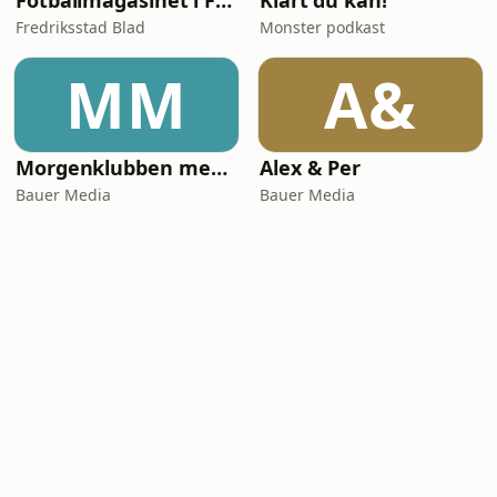
Fotballmagasinet i Fredrikstad
Klart du kan!
Fredriksstad Blad
Monster podkast
MM
A&
Morgenklubben med Loven & Co
Alex & Per
Bauer Media
Bauer Media