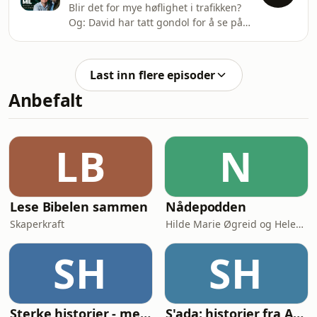
Blir det for mye høflighet i trafikken?
Og: David har tatt gondol for å se på
en ny og stor Skoda som mange
nordmenn vil kjøpe. Hosted on Acast.
See acast.com/privacy for more
Last inn flere episoder
information.
Anbefalt
LB
N
Lese Bibelen sammen
Nådepodden
Skaperkraft
Hilde Marie Øgreid og Helene Benedikte Granum-Aanestad
SH
SH
Sterke historier - med Tore Strømøy
S'ada: historier fra Afghanistan