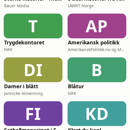
Bauer Media
IAWRT Norge
T
AP
Trygdekontoret
Amerikansk politikk
NRK
AmerikanskPolitikk.no og Moderne Media
DI
B
Damer i blått
Blåtur
Jannicke Almenning
NRK
FI
KD