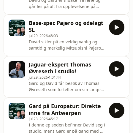
David og Gard er tilbake fra ferie og
går løs på alt fra opplevelsene på
Europatur til Panda-kjøring i Oslo - og
det blir Mercedes-nyheter. Hosted on
Base-spec Pajero og ødelagt
Acast. See acast.com/privacy for more
SL
information.
jul 29, 2026
48:03
David sikler på en veldig vanlig og
samtidig merkelig Mitsubishi Pajero
på Finn, Gard har tatt sin Mercedes SL
på verksted for å reparere én ting og
Jaguar-ekspert Thomas
samtidig få en annen ting ødelagt. Og
Øvreseth i studio!
vi diskuterer feriebiler. Hosted on
jul 29, 2026
1:01:44
Acast. See acast.com/privacy for more
Gard og David får besøk av Thomas
information.
Øvreseth som forteller om sin lange
historie med bilsalg, bilentusiasme og
ikke minst Jaguars historie i Norge.
Gard på Europatur: Direkte
Hva som er bra entusiastkjøp for tiden
inne fra Antwerpen
er selvsagt også tema! Hosted on
jul 23, 2026
45:17
Acast. See acast.com/privacy for more
I denne episoden befinner David seg i
information.
studio, mens Gard er på gang med en