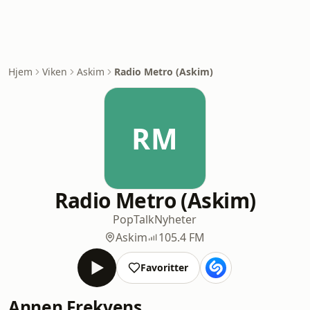
Hjem
Viken
Askim
Radio Metro (Askim)
RM
Radio Metro (Askim)
Pop
Talk
Nyheter
Askim
105.4 FM
Favoritter
Annen Frekvens