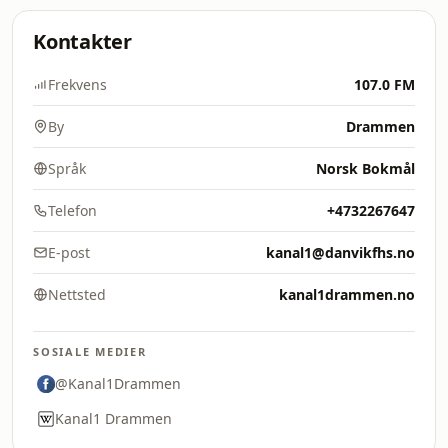
Kontakter
Frekvens
107.0 FM
By
Drammen
Språk
Norsk Bokmål
Telefon
+4732267647
E-post
kanal1@danvikfhs.no
Nettsted
kanal1drammen.no
SOSIALE MEDIER
@Kanal1Drammen
Kanal1 Drammen