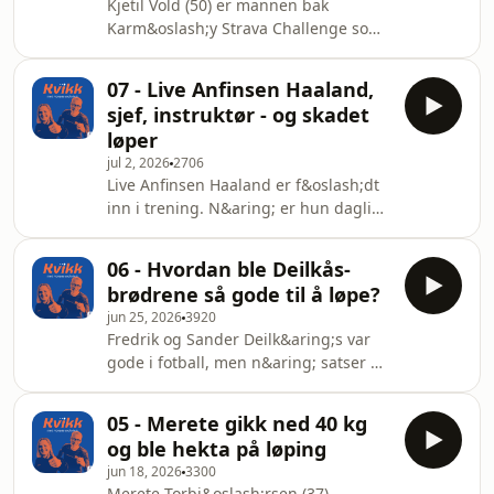
Kjetil Vold (50) er mannen bak
etterp&aring;. Vi gir r&aring;d om
Karm&oslash;y Strava Challenge som
ting man b&oslash;r tenke p&aring;
lokker folk ut i Karm&oslash;y-heiene.
om man skal v&aelig;re med - eller
Etter en dramatisk ulykke i 2017 har
07 - Live Anfinsen Haaland,
stil&oslash;ping blitt ekstra viktig for
sjef, instruktør - og skadet
ham, og sammen med Einar gir han
løper
deg sine beste r&aring;d for &aring;
jul 2, 2026
2706
trives i terrenget.See
Live Anfinsen Haaland er f&oslash;dt
omnystudio.com/listener for privacy
inn i trening. N&aring; er hun daglig
information.
leder for Haugalandets st&oslash;rste
treningssenter - og klemmer egen
06 - Hvordan ble Deilkås-
trening inn i en travel hverdag. Live
brødrene så gode til å løpe?
har blitt hekta p&aring; l&oslash;ping,
jun 25, 2026
3920
og h&aring;per en lei skade gir seg
Fredrik og Sander Deilk&aring;s var
f&oslash;r et planlagt maraton i
gode i fotball, men n&aring; satser de
Budapest.See
100 prosent p&aring; l&oslash;ping.
omnystudio.com/listener for privacy
De er blitt blant de beste
information.
05 - Merete gikk ned 40 kg
langdistansel&oslash;perne i
og ble hekta på løping
regionen. De forteller hvordan de har
jun 18, 2026
3300
blitt det - og hva vi andre kan
Merete Torbj&oslash;rsen (37)