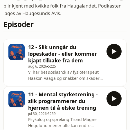
blir kjent med kvikke folk fra Haugalandet. Podkasten
lages av Haugesunds Avis.
Episoder
12 - Slik unngår du
løpeskader - eller kommer
kjapt tilbake fra dem
aug 6, 2026
5225
Vi har bes&oslash;k av fysioterapeut
Haakon Vaaga og snakker om skader.
Vi finner ut hvordan vi unng&aring;r
skader, og hvilke smerter som vi
11 - Mental styrketrening -
b&oslash;r v&aelig;re ekstra obs
slik programmerer du
p&aring;. Og hva gj&oslash;r man,
hjernen til å elske trening
som Einar, n&aring;r man
jul 30, 2026
5259
fors&oslash;ker &aring; komme seg
Psykolog og spreking Trond Magne
raskest mulig tilbake fra en skade. Vi
Hegglund mener alle kan endre
h&oslash;rer ogs&aring; at Haakon