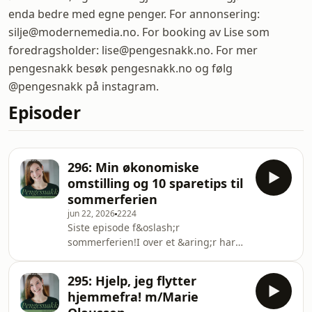
enda bedre med egne penger. For annonsering:
silje@modernemedia.no. For booking av Lise som
foredragsholder: lise@pengesnakk.no. For mer
pengesnakk besøk pengesnakk.no og følg
@pengesnakk på instagram.
Episoder
296: Min økonomiske
omstilling og 10 sparetips til
sommerferien
jun 22, 2026
2224
Siste episode f&oslash;r
sommerferien!I over et &aring;r har
jeg levd i ventemodus
&laquo;n&aring;r hytta er solgt, da
295: Hjelp, jeg flytter
blir alt bra&raquo;. Det ble den ikke.
hjemmefra! m/Marie
Og livet kan ikke vente lenger. Jeg har