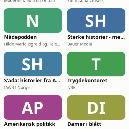
Moderne Media og Untold
Stiim Aqua Cluster
N
SH
Nådepodden
Sterke historier - med Tore Strømøy
Hilde Marie Øgreid og Helene Benedikte Granum-Aanestad
Bauer Media
SH
T
S'ada: historier fra Afghanistan
Trygdekontoret
IAWRT Norge
NRK
AP
DI
Amerikansk politikk
Damer i blått