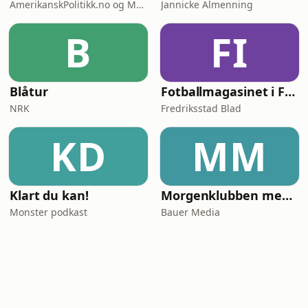
AmerikanskPolitikk.no og Moderne Media
Jannicke Almenning
B
FI
Blåtur
Fotballmagasinet i Fredrikstad
NRK
Fredriksstad Blad
KD
MM
Klart du kan!
Morgenklubben med Loven & Co
Monster podkast
Bauer Media