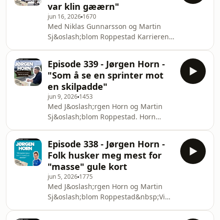
var klin gæærn"
faren l&aelig;rte ham &aring;
jun 16, 2026
1670
h&aring;ndtere avslag. Han snakker
Med Niklas Gunnarsson og Martin
ogs&aring; om overgangen han
Sj&oslash;blom Roppestad Karrieren
angrer p&aring;, klubbkaoset i Italia,
har f&oslash;rt ham til Skottland,
l&oslash;nn som uteble, og hvordan
Sverige og Sveits. Samtalen g&aring;r
spillere kan bli
Episode 339 - Jørgen Horn -
fra livet som utenlandsproff til
"Som å se en sprinter mot
pressepress, derbyoverskrifter og hva
en skilpadde"
som skjer n&aring;r fotballspillere
jun 9, 2026
1453
sier litt mer enn de hadde
Med J&oslash;rgen Horn og Martin
planlagt.&nbsp;Gunnarsson forteller
Sj&oslash;blom Roppestad. Horn
om trenere som har preget ham, om
setter opp "Fire norske
Kjetil Rekdals h&aring;ndtering av
fotballstjerners middag". Derfra
stress og press, og o
Episode 338 - Jørgen Horn -
g&aring;r praten videre til
Folk husker meg mest for
landslagets mulige rastl&oslash;shet i
"masse" gule kort
USA-VM, gamle
jun 5, 2026
1775
lagkamerater.&nbsp;Senere forteller
Med J&oslash;rgen Horn og Martin
han om trenerjobben i &Oslash;rn
Sj&oslash;blom Roppestad&nbsp;Vi
Horten som nesten ble noe av og U21-
snakker om hvordan fotballen har
turene han fortsatt holder igjen
blitt mer profesjonell, mer fysisk og
historier fra. Mot slutten handler det