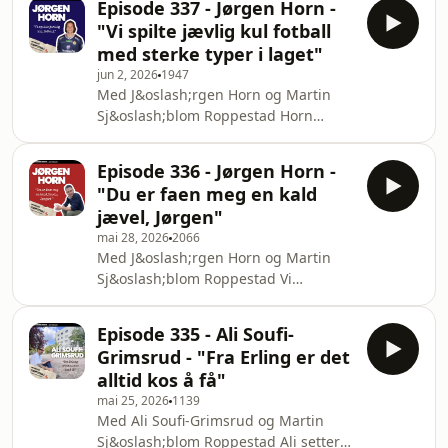
Episode 337 - Jørgen Horn -
mer lik, men ogs&aring; om hva som
om de beste og verste
"Vi spilte jævlig kul fotball
fortsatt skiller spillere og lag
med sterke typer i laget"
n&aring;r kampene bikker. Horn
jun 2, 2026
1947
snakker om konsentrasjon i 90
Med J&oslash;rgen Horn og Martin
minutter, trenerrollen, kortspill i
Sj&oslash;blom Roppestad Horn
garderoben og tiden i svensk fotball
forteller om hvordan Ronny Deila er i
og betraktningen mot norsk ball. Til
garderoben og Godsets fantastiske
slutt forteller han om d
Episode 336 - Jørgen Horn -
gullsesong.&nbsp;Han snakker om
"Du er faen meg en kald
pauseprater med s&aring;rbarhet,
jævel, Jørgen"
glede og raseri, om Stefan Johansen
mai 28, 2026
2066
som&nbsp; midtbanegeneral, og om
Med J&oslash;rgen Horn og Martin
hvorfor han ville fjernet VAR om han
Sj&oslash;blom Roppestad Vi
fikk bestemme. H&oslash;r om straff
g&aring;r nedover V&aring;lerenga,
etter tapte veddem&aring;l og
men dette blir ikke en episode om VIF.
kortspill og hvordan han knu
Episode 335 - Ali Soufi-
Horn forteller om &aring;rene i Moss,
Grimsrud - "Fra Erling er det
Viking, Fredrikstad,
alltid kos å få"
Str&oslash;msgodset og
mai 25, 2026
1139
Sarpsborg.&nbsp;Han snakker om
Med Ali Soufi-Grimsrud og Martin
seriegullet med Str&oslash;msgodset,
Sj&oslash;blom Roppestad Ali setter
om savnet etter tydelige ledertyper i