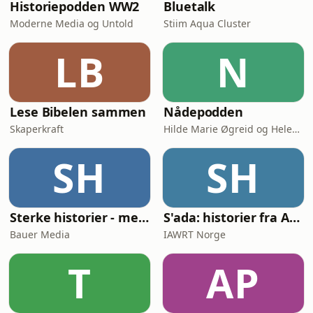
Historiepodden WW2
Bluetalk
Moderne Media og Untold
Stiim Aqua Cluster
LB
N
Lese Bibelen sammen
Nådepodden
Skaperkraft
Hilde Marie Øgreid og Helene Benedikte Granum-Aanestad
SH
SH
Sterke historier - med Tore Strømøy
S'ada: historier fra Afghanistan
Bauer Media
IAWRT Norge
T
AP