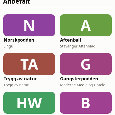
Anbefalt
kj&aelig;rligheten til Cantona,
landslaget og VM-nervene.&nbsp;Han
snakker villig om hvordan moderne
N
A
fotball blir analysert i hj&aelig;l og
hvilke VM-l&a
Norskpodden
Aftenball
Lingu
Stavanger Aftenblad
TA
G
Trygg av natur
Gangsterpodden
Trygg av natur
Moderne Media og Untold
HW
B