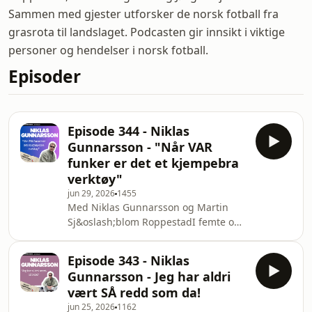
Sammen med gjester utforsker de norsk fotball fra
grasrota til landslaget. Podcasten gir innsikt i viktige
personer og hendelser i norsk fotball.
Episoder
Episode 344 - Niklas
Gunnarsson - "Når VAR
funker er det et kjempebra
verktøy"
jun 29, 2026
1455
Med Niklas Gunnarsson og Martin
Sj&oslash;blom RoppestadI femte og
siste episode med Niklas Gunnarsson
blir det historier om ydmyke
Episode 343 - Niklas
verdensklassespillere, enorme
Gunnarsson - Jeg har aldri
talenter som ikke fikk det ut,
vært SÅ redd som da!
br&aring;kete lagkamerater, svenske
jun 25, 2026
1162
legender, VAR-debatten, dommerhets,