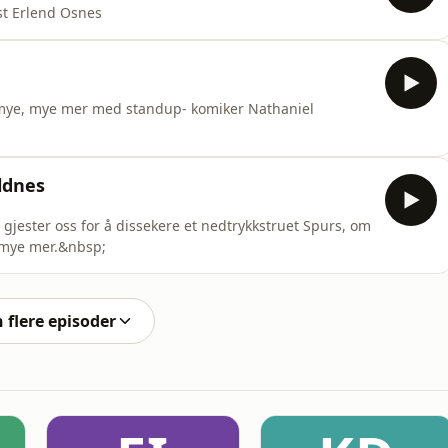
st Erlend Osnes
 mye, mye mer med standup- komiker Nathaniel
ldnes
gjester oss for å dissekere et nedtrykkstruet Spurs, om
g mye mer.&nbsp;
n flere episoder