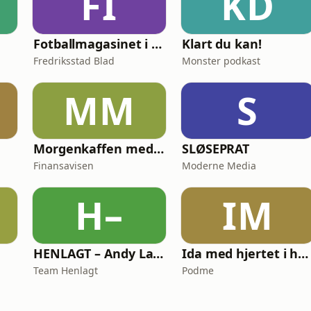
FI
KD
Fotballmagasinet i Fredrikstad
Klart du kan!
Fredriksstad Blad
Monster podkast
MM
S
Morgenkaffen med Finansavisen
SLØSEPRAT
Finansavisen
Moderne Media
H–
IM
HENLAGT – Andy Larsgaard
Ida med hjertet i hånden
Team Henlagt
Podme