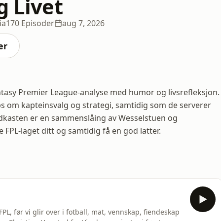
g Livet
ia
170 Episoder
aug 7, 2026
er
ntasy Premier League-analyse med humor og livsrefleksjon.
s om kapteinsvalg og strategi, samtidig som de serverer
dkasten er en sammenslåing av Wesselstuen og
FPL-laget ditt og samtidig få en god latter.
FPL, før vi glir over i fotball, mat, vennskap, fiendeskap