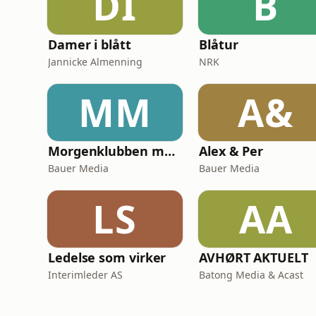
DI
B
Damer i blått
Blåtur
Jannicke Almenning
NRK
MM
A&
Morgenklubben med Loven & Co
Alex & Per
Bauer Media
Bauer Media
LS
AA
Ledelse som virker
AVHØRT AKTUELT
Interimleder AS
Batong Media & Acast