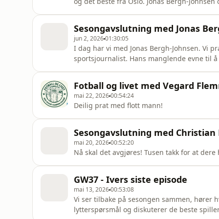
og det beste fra Oslo. Jonas Bergh-Johnsen o
episode.
Sesongavslutning med Jonas Ber
jun 2, 2026
01:30:05
I dag har vi med Jonas Bergh-Johnsen. Vi pr
sportsjournalist. Hans manglende evne til å b
pub-bordet, beste pub-til-pub i Oslo, ukas s
runde med bucketlist før vi runder av. Hei
Fotball og livet med Vegard Fl
mai 22, 2026
00:54:24
Deilig prat med flott mann!
Sesongavslutning med Christian H
mai 20, 2026
00:52:20
Nå skal det avgjøres! Tusen takk for at dere 
GW37 - Ivers siste episode
mai 13, 2026
00:53:08
Vi ser tilbake på sesongen sammen, hører hva
lytterspørsmål og diskuterer de beste spillern