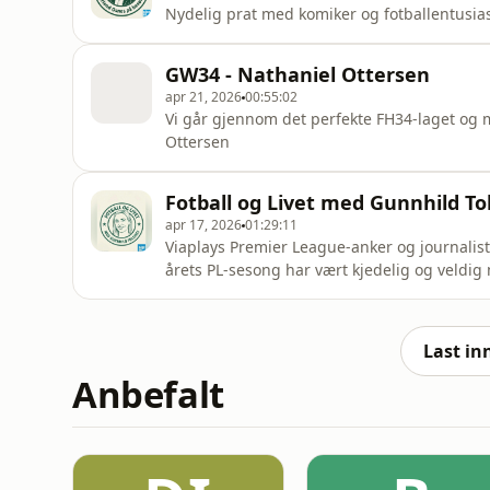
Nydelig prat med komiker og fotballentusia
GW34 - Nathaniel Ottersen
apr 21, 2026
00:55:02
Vi går gjennom det perfekte FH34-laget og
Ottersen
Fotball og Livet med Gunnhild To
apr 17, 2026
01:29:11
Viaplays Premier League-anker og journalist 
årets PL-sesong har vært kjedelig og veldi
Last in
Anbefalt