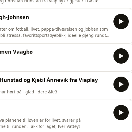
g Christian Hunstad fra Viaplay er gjester i første
gh-Johnsen
ater om fotball, livet, pappa-tilværelsen og jobben som
li stressa, favorittsportsøyeblikk, ideelle gjeng rundt
ak, marerittgjest i podcasten, litt selvbedrag og en
a Norge - God sommer!
emmen Vaagbø
unstad og Kjetil Ånnevik fra Viaplay
har hørt på - glad i dere &lt;3
 planene til løven er for livet, svarer på
e til runden. Takk for laget, Iver Vattøy!