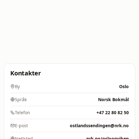
Kontakter
By
Oslo
Språk
Norsk Bokmål
Telefon
+47 22 80 82 50
E-post
ostlandssendingen@nrk.no
Nettsted
nrk.no/osloogviken