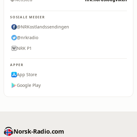
SOSIALE MEDIER
@NRKostlandssendingen
@nrkradio
NRK P1
APPER
App Store
Google Play
Norsk-Radio.com