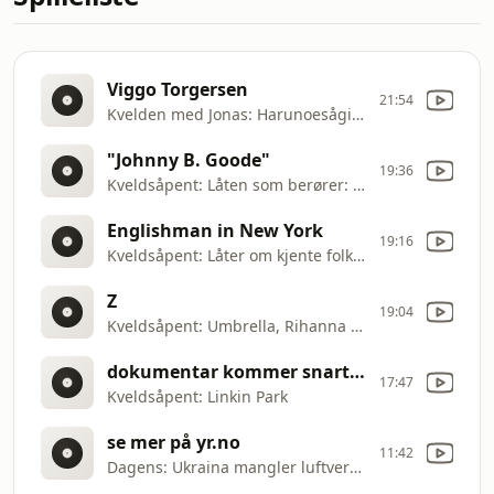
Viggo Torgersen
21:54
Kvelden med Jonas: Harunoesågirebort, Trond
"Johnny B. Goode"
19:36
Kveldsåpent: Låten som berører: Chuck Berry
Englishman in New York
19:16
Kveldsåpent: Låter om kjente folk: Sting
Z
19:04
Kveldsåpent: Umbrella, Rihanna + Jay
dokumentar kommer snart på kino
17:47
Kveldsåpent: Linkin Park
se mer på yr.no
11:42
Dagens: Ukraina mangler luftvern: Dagens vær