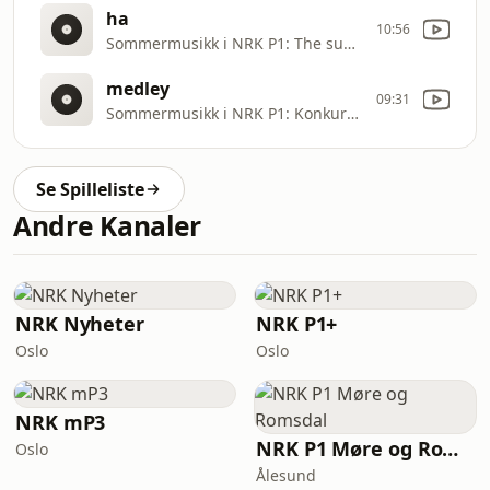
ha
10:56
Sommermusikk i NRK P1: The sun always shines on TV, a
medley
09:31
Sommermusikk i NRK P1: Konkurranse: Sommer
Se Spilleliste
Andre Kanaler
NRK Nyheter
NRK P1+
Oslo
Oslo
NRK mP3
NRK P1 Møre og Romsdal
Oslo
Ålesund