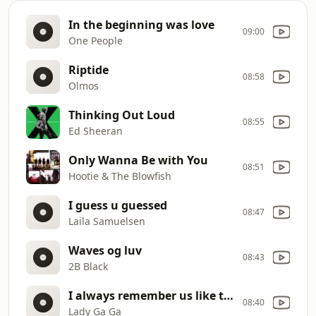
In the beginning was love
09:00
One People
Riptide
08:58
Olmos
Thinking Out Loud
08:55
Ed Sheeran
Only Wanna Be with You
08:51
Hootie & The Blowfish
I guess u guessed
08:47
Laila Samuelsen
Waves og luv
08:43
2B Black
I always remember us like this
08:40
Lady Ga Ga