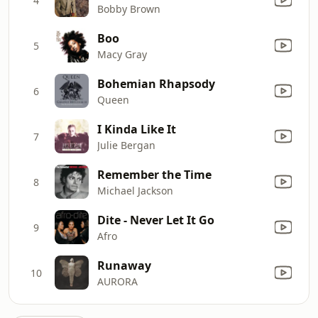
4
Bobby Brown
Boo
5
Macy Gray
Bohemian Rhapsody
6
Queen
I Kinda Like It
7
Julie Bergan
Remember the Time
8
Michael Jackson
Dite - Never Let It Go
9
Afro
Runaway
10
AURORA