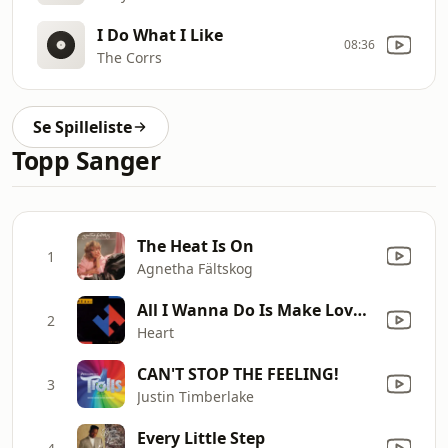
I Do What I Like
08:36
The Corrs
Se Spilleliste
Topp Sanger
The Heat Is On
1
Agnetha Fältskog
All I Wanna Do Is Make Love to You
2
Heart
CAN'T STOP THE FEELING!
3
Justin Timberlake
Every Little Step