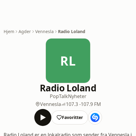
Hjem
Agder
Vennesla
Radio Loland
RL
Radio Loland
Pop
Talk
Nyheter
Vennesla
107.3 -107.9 FM
Favoritter
Radio Loland er en lokalradio som sender fra Vennesla i