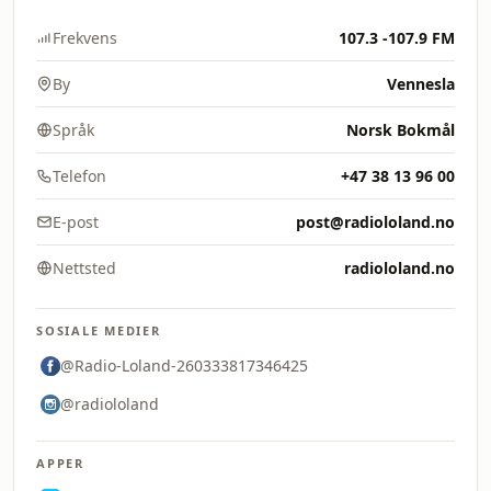
Frekvens
107.3 -107.9 FM
By
Vennesla
Språk
Norsk Bokmål
Telefon
+47 38 13 96 00
E-post
post@radiololand.no
Nettsted
radiololand.no
SOSIALE MEDIER
@Radio-Loland-260333817346425
@radiololand
APPER