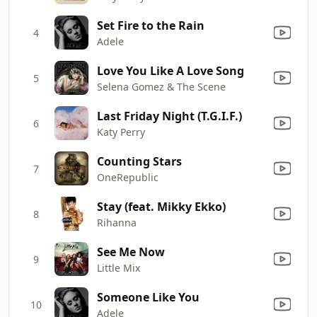
Set Fire to the Rain
4
Adele
Love You Like A Love Song
5
Selena Gomez & The Scene
Last Friday Night (T.G.I.F.)
6
Katy Perry
Counting Stars
7
OneRepublic
Stay (feat. Mikky Ekko)
8
Rihanna
See Me Now
9
Little Mix
Someone Like You
10
Adele