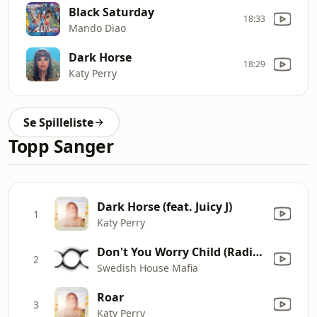
Black Saturday
18:33
Mando Diao
Dark Horse
18:29
Katy Perry
Se Spilleliste
Topp Sanger
Dark Horse (feat. Juicy J)
1
Katy Perry
Don't You Worry Child (Radio Edit) [feat. John Martin]
2
Swedish House Mafia
Roar
3
Katy Perry