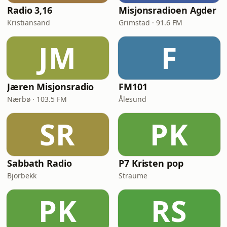
Radio 3,16
Misjonsradioen Agder
Kristiansand
Grimstad · 91.6 FM
JM
F
Jæren Misjonsradio
FM101
Nærbø · 103.5 FM
Ålesund
SR
PK
Sabbath Radio
P7 Kristen pop
Bjorbekk
Straume
PK
RS