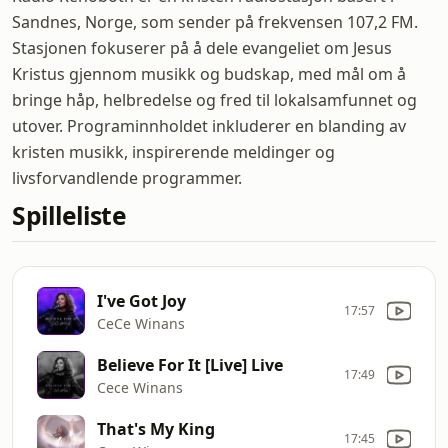
Sandnes, Norge, som sender på frekvensen 107,2 FM.
Stasjonen fokuserer på å dele evangeliet om Jesus
Kristus gjennom musikk og budskap, med mål om å
bringe håp, helbredelse og fred til lokalsamfunnet og
utover. Programinnholdet inkluderer en blanding av
kristen musikk, inspirerende meldinger og
livsforvandlende programmer.
Spilleliste
I've Got Joy
17:57
CeCe Winans
Believe For It [Live] Live
17:49
Cece Winans
That's My King
17:45