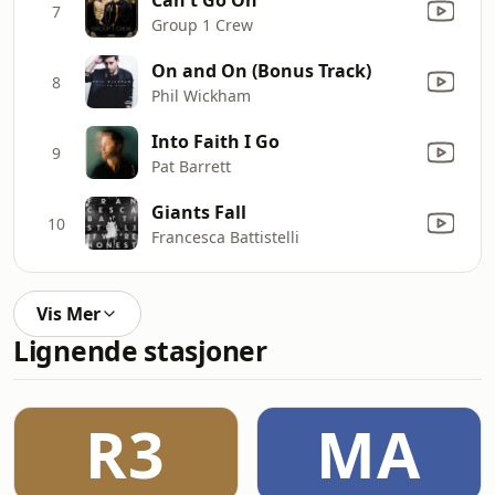
7
Group 1 Crew
On and On (Bonus Track)
8
Phil Wickham
Into Faith I Go
9
Pat Barrett
Giants Fall
10
Francesca Battistelli
Vis Mer
Lignende stasjoner
R3
MA