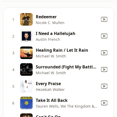
Redeemer
1
Nicole C. Mullen
I Need a Hallelujah
2
Austin French
Healing Rain / Let It Rain
3
Michael W. Smith
Surrounded (Fight My Battles)
4
Michael W. Smith
Every Praise
5
Hezekiah Walker
Take It All Back
6
Tauren Wells, We The Kingdom & Davies.
Can't Go On