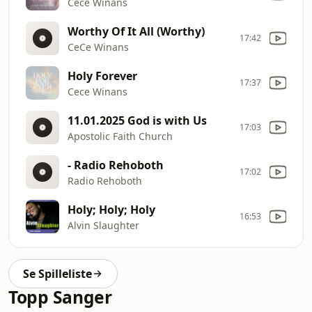
Cece Winans
Worthy Of It All (Worthy)
17:42
CeCe Winans
Holy Forever
17:37
Cece Winans
11.01.2025 God is with Us
17:03
Apostolic Faith Church
- Radio Rehoboth
17:02
Radio Rehoboth
Holy; Holy; Holy
16:53
Alvin Slaughter
Se Spilleliste
Topp Sanger