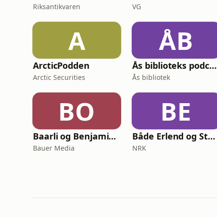
Riksantikvaren
VG
A
ÅB
ArcticPodden
Ås biblioteks podcast
Arctic Securities
Ås bibliotek
BO
BE
Baarli og Benjamin går i terapi
Både Erlend og Steinar
Bauer Media
NRK