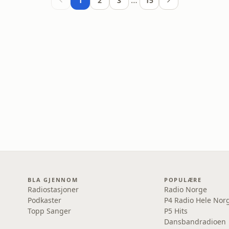
…
1
2
3
15
BLA GJENNOM
POPULÆRE
Radiostasjoner
Radio Norge
Podkaster
P4 Radio Hele Nor
Topp Sanger
P5 Hits
Dansbandradioen