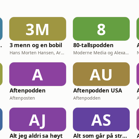
3M
8
r Tørnquist
3 menn og en bobil
80-tallspodden
Hans Morten Hansen, Arvid Mæland, Harald Eide Ellingsen // Acast
Moderne Media og Alexander Faye-Schjøll
A
AU
Aftenpodden
Aftenpodden USA
Aftenposten
Aftenpodden
AJ
AS
Alt jeg aldri sa høyt
Alt som går på strøm