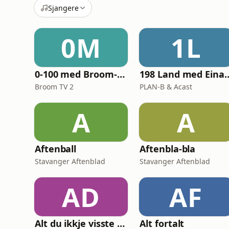
Sjangere
0M
1L
0-100 med Broom-Mats og Remi
198 Land med Eina
Broom TV 2
PLAN-B & Acast
A
A
Aftenball
Aftenbla-bla
Stavanger Aftenblad
Stavanger Aftenblad
AD
AF
Alt du ikkje visste om
Alt fortalt