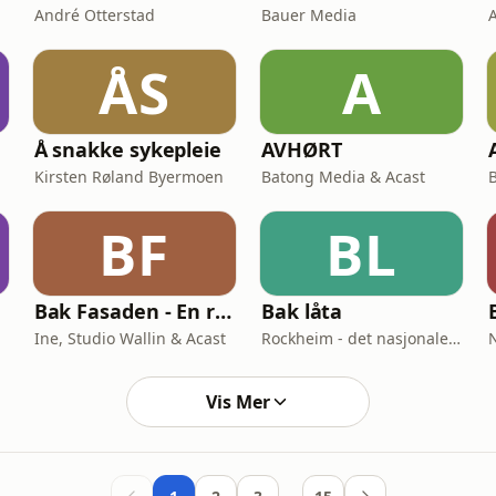
André Otterstad
Bauer Media
ÅS
A
Å snakke sykepleie
AVHØRT
Kirsten Røland Byermoen
Batong Media & Acast
BF
BL
Bak Fasaden - En reise i livet med sykepleier Ine
Bak låta
Ine, Studio Wallin & Acast
Rockheim - det nasjonale museet for populærmusikk
Vis Mer