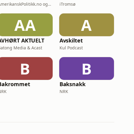
AmerikanskPolitikk.no og Moderne Media
iTromsø
AA
A
AVHØRT AKTUELT
Avskiltet
Batong Media & Acast
Kul Podcast
B
B
Bakrommet
Baksnakk
NRK
NRK