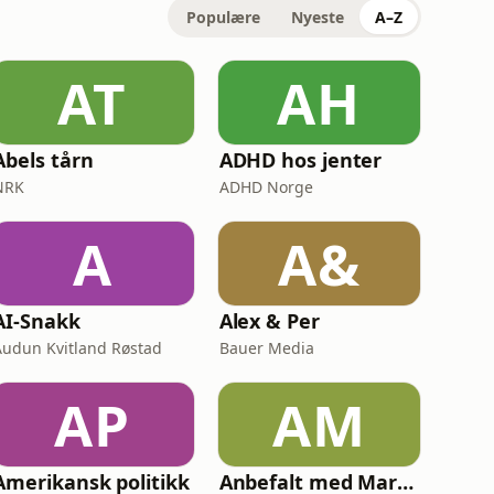
Populære
Nyeste
A–Z
AT
AH
Abels tårn
ADHD hos jenter
NRK
ADHD Norge
A
A&
AI-Snakk
Alex & Per
Audun Kvitland Røstad
Bauer Media
AP
AM
Amerikansk politikk
Anbefalt med Marianne og Egon