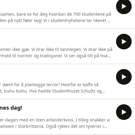
samen, bare se for deg hvordan de 700 studentene på
n på nytt føler seg! Vi i studentnyhetene tar likevel et
ess i eksamensperioden. Vi snakker også om en student
hvordan covid-kullet på universitetene i England har
er ikke gjør. Vi drar ikke til tannlegen. Vi drar ikke på
nhold til normer og tradisjoner. Vi ser også litt på hva
endingsansvarlig: David Megard Grønli:I studio: Elin
 SaabPå teknikk: Frida FalkensteinAnsvarlig r
r dømt for å planlegge terror? Hvorfor er kaffe så
udent, buhu buhu. Hva hadde Studenthuset Schultz og
 hacket for andre gang på 8 måneder, hvilke
? Alt dette får du svar på i dagens episode av
nes dag!
er dagen med en liten arbeiderkviss. I tilleg snakker vi
oven i Storbrittania. Også ryktes det om tyverier i
ad SalenI studio: Shayan Zeida, Idun Marie Løvøen