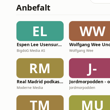
Anbefalt
EL
WW
Espen Lee Usensurert
Wolfgang Wee Un
BigdoG Media AS
Wolfgang Wee
RM
J-
Real Madrid podkasten uten navn
J
Moderne Media
Jordmorpodden
TM
MU