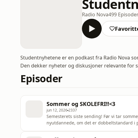
Student
Radio Nova
499 Episode
Favoritt
Studentnyhetene er en podkast fra Radio Nova som
Den dekker nyheter og diskusjoner relevante for s
Episoder
Sommer og SKOLEFRI!!<3
jun 12, 2026
2337
Semesterets siste sending! Før vi tar sommerf
nyutdannede, om det er dobbeltstandard i pl
anklagene om for mye tilrettelegging i høyer
Marie Løvøen Rasmussen, Else Fridvold Sch