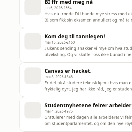
BI ffr med meg nå
Michelle BogdanNyhetsre
jun 6, 2026
2564
Hvis du trodde DU hadde mye stress med ek
BI som fikk sin eksamen annullert og må ta de
lite øyeblikk for å sutre over vårt eget str
som er dømt for grovt underslag og sjekker 
Kom deg til tannlegen!
de
mai 15, 2026
2160
I ukens sending snakker vi mye om hva student
utveksling. Og vi skaffer oss ikke bunad i he
uio kan gjøre for å få ned utslippene sine.S
Feli, Emma Karoline Gurijordet og Celina Abi
Canvas er hacket.
mai 8, 2026
1848
Er det ok å studere teknisk kjemi hvis man e
fryktelig dyrt, jeg har ikke råd, jeg er st
gjøre i 1. mai toget? Også har Canvas blitt
opplysninger vil disse nettrollene ha fra oss
Studentnyhetene feirer arbeider
Studentnyhetene.Sendi
mai 4, 2026
1975
Gratulerer med dagen alle arbeidere! Vi feir
om studentparlamentet, og om den nye røykel
Sio-bolig. Sendingsansvarlig: Anna Hjelmst