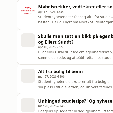
RasmussenPå teknikk: Frida FalkensteinAnsv
Møbelsnekker, vedtekter eller sn
apr 17, 2026
1834
Studentnyhetene tar for seg alt i fra studiev
høsten? Har du hørt om Norsk Studentorgan
du få bot for å snuse? Vet du ikke svarene? 
studentnyhetene!Sendingsansvarlig: Dennis
Skulle man tatt en kikk på egen
Gurijordet, Shayan Zeida og I
og Eilert Sundt?
apr 10, 2026
2227
Hvor ellers skal du høre om egenberedskap, a
samme episode, og attpåtil retta mot studen
solfylt påskeferie, og tar deg gjennom stude
Bogdan, Sofie Krumsvik, Idun Marie Løvøen
Alt fra bolig til bønn
Fa
mar 27, 2026
1806
Studentnyhetene diskuterer alt fra bolig til r
sin plass i studieverden, og universitetenes
bo i SiO bolig når strømprisene øker? Er det
høgskoler? Hva skjer med UiB reklamene p
Unhinged studietips?! Og nyhete
mar 20, 2026
2145
I dagens episode tar vi deg gjennom litt forsk