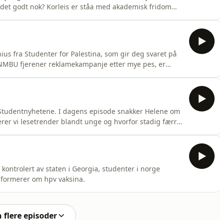
det godt nok? Korleis er ståa med akademisk fridom
har eksamen? vi har tipsa til deg! I studio: Sofie
ise Størksen, emma karoline gurijord. På teknikk Frida
us fra Studenter for Palestina, som gir deg svaret på
 NMBU fjerener reklamekampanje etter mye pes, er
 det rett og slett ugreit å kalle visse studier
e trøtt, men hva er det egentlig som stjeler søvnen fra
 Studentnyhetene. I dagens episode snakker Helene om
uterer vi lesetrender blandt unge og hvorfor stadig færre
ern og BI for å spørre studenter hva de synes om jobb
 i en litt spesiell sak om en fransk professor som
kontrolert av staten i Georgia, studenter i norge
informerer om hpv vaksina.
n flere episoder