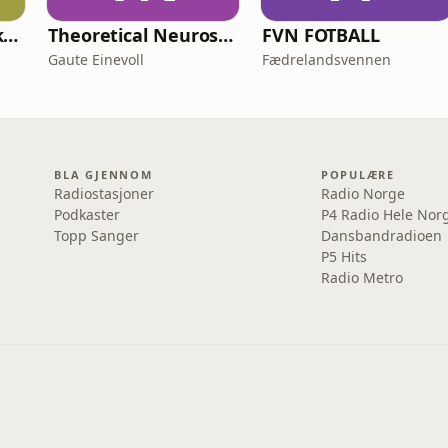
Menn uten midje kan også lese
Theoretical Neuroscience Podcast
FVN FOTBALL
Gaute Einevoll
Fædrelandsvennen
BLA GJENNOM
POPULÆRE
Radiostasjoner
Radio Norge
Podkaster
P4 Radio Hele Nor
Topp Sanger
Dansbandradioen
P5 Hits
Radio Metro