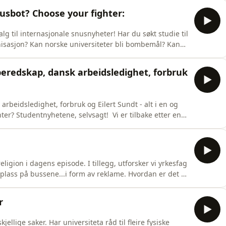
arlig redaktør: Emma Rolfsnes Sele:)
usbot? Choose your fighter:
alg til internasjonale snusnyheter! Har du søkt studie til
isasjon? Kan norske universiteter bli bombemål? Kan
Da må du lytte til denne episoden av
 Sjøberg GunnulfsenI studio: Emma Karoline
beredskap, dansk arbeidsledighet, forbruk
rbeidsledighet, forbruk og Eilert Sundt - alt i en og
ter? Studentnyhetene, selvsagt! Vi er tilbake etter en
ntsakene fra den siste tiden.I studio: Thayra Michelle
 Rasmussen og Anna Hjelmstad SalenPå teknikk: Frida
eligion i dagens episode. I tillegg, utforsker vi yrkesfag
 plass på bussene...i form av reklame. Hvordan er det å
 mulig å balansere religion og vitenskap på religiøse
å ruter bussene? Og hvordan sammenligner vi med
r
jellige saker. Har universiteta råd til fleire fysiske