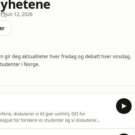
nyhetene
r
jun 12, 2026
er
 gir deg aktualiteter hver fredag og debatt hver onsdag.
tudenter i Norge.
erie, diskuterer vi KI (per ushhh), DEI for
agiat for forskere vs studenter og vi diskuterer
e utdanning. Vi ses igjen til høsten!I studio: Idun
øning og Thayra Michelle BogdanPå teknikk: Thayra