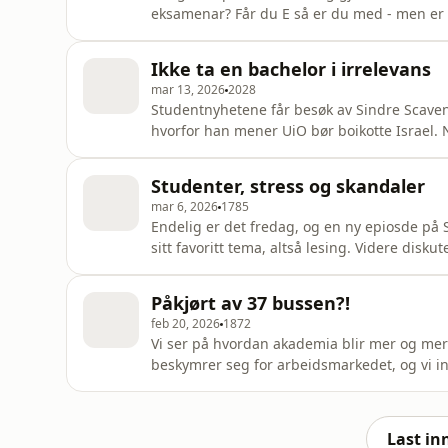
eksamenar? Får du E så er du med - men er 
eigentleg? Lika du å hate deg sjølv medan du 
Krumsvik, Thayra michelle bogdan, Andrea-El
Ikke ta en bachelor i irrelevans
Fal
mar 13, 2026
2028
Studentnyhetene får besøk av Sindre Scaveni
hvorfor han mener UiO bør boikotte Israel.
studenter og professorer for hårsåre, eller er
"irrelevante"? Ugreit er det ihvertfall å vær
Studenter, stress og skandaler
studente
mar 6, 2026
1785
Endelig er det fredag, og en ny epiosde på
sitt favoritt tema, altså lesing. Videre disk
leser på norsk. Celina tar oss med til blind
vedsiden av studiene. Shayan tok oss med inn
Påkjørt av 37 bussen?!
feb 20, 2026
1872
Vi ser på hvordan akademia blir mer og mer 
beskymrer seg for arbeidsmarkedet, og vi 
Last in