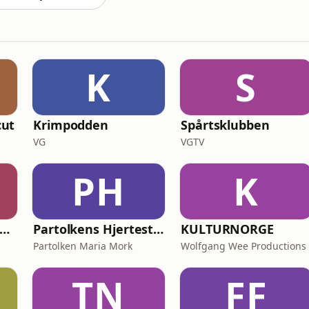
K
S
cut
Krimpodden
Spårtsklubben
VG
VGTV
PH
K
ordmorpodden - om graviditet fødsel og barseltid
Partolkens Hjertestarter
KULTURNORGE
Partolken Maria Mork
Wolfgang Wee Productions
TN
FF