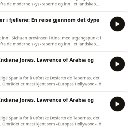
fra de moderne skyskraperne og inn i et landskap
 hvor tiden virker å ha stått stille.Vil du annonsere i
Acast. Hosted on Acast. See acast.com/privacy for more
er i fjellene: En reise gjennom det dype
t inn i Sichuan-provinsen i Kina, med utgangspunkt i
fra de moderne skyskraperne og inn i et landskap
 hvor tiden virker å ha stått stille.Vil du annonsere i
Acast. Hosted on Acast. See acast.com/privacy for more
 Indiana Jones, Lawrence of Arabia og
tlige Spania for å utforske Desierto de Tabernas, det
. Området er mest kjent som «Europas Hollywood», der
pilte inn sine «Spaghetti Westerns» med stjerner som
tar oss med gjennom filmhistorien, fra klassikere som
 Indiana Jones, Lawrence of Arabia og
tlige Spania for å utforske Desierto de Tabernas, det
. Området er mest kjent som «Europas Hollywood», der