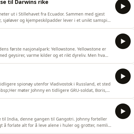
ise til Darwins rike
meter ut i Stillehavet fra Ecuador. Sammen med gjest
 sjøløver og kjempeskilpadder lever i et unikt samspill
 som gjør øyene til et av verdens best bevarte
s? Ta kontakt med vår salgspartner Acast. Hosted on
dens første nasjonalpark: Yellowstone. Yellowstone er
 våknet til liv?Vil du annonsere i Grenseløs? Ta
on Acast. See acast.com/privacy for more information.
idligere spionøy utenfor Vladivostok i Russland, et sted
bsp;Her møter Johnny en tidligere GRU-soldat, Boris,
angt unna resten av samfunnet, etter en tragisk
takt med vår salgspartner Acast. Hosted on Acast. See
til India, denne gangen til Gangotri. Johnny forteller
forlate alt for å leve alene i huler og grotter, nemlig
har åpent for besøkende i vinterhalvåret. Vil du