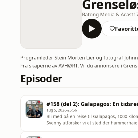
Grenselø
Batong Media & Acast
1
Favoritt
Programleder Stein Morten Lier og fotograf Johnn
Fra skaperne av AVHØRT. Vil du annonsere i Grens
Episoder
#158 (del 2): Galapagos: En tidsre
aug 5, 2026
25:56
Bli med på en reise til Galapagos, 1000 kilo
Svenny utforsker vi et sted der hammerhaier,
med menneskene. Hør om de strenge reglene
naturreservater.Vil du annonsere i Grenselø