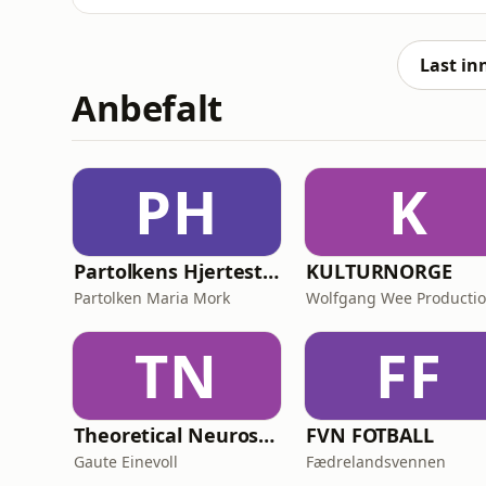
legendariske regissører som Sergio Leone s
Clint Eastwood og Charles Bronson . Johnny 
The Good, the Ba
Last in
Anbefalt
PH
K
Partolkens Hjertestarter
KULTURNORGE
Partolken Maria Mork
Wolfgang Wee Producti
TN
FF
Theoretical Neuroscience Podcast
FVN FOTBALL
Gaute Einevoll
Fædrelandsvennen