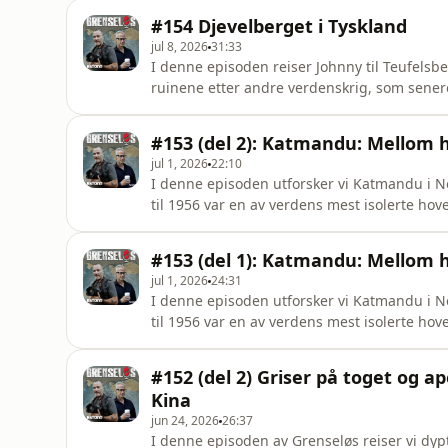
annonsere i Grenseløs? Ta kontakt med vår s
#154 Djevelberget i Tyskland
acast.com/privacy for mor
jul 8, 2026
31:33
I denne episoden reiser Johnny til Teufelsber
ruinene etter andre verdenskrig, som senere
kalde krigen. Johnny forteller om da han utf
om Teufelsberg, andre verdenskrig og den ka
#153 (del 2): Katmandu: Mellom he
med vår
jul 1, 2026
22:10
I denne episoden utforsker vi Katmandu i N
til 1956 var en av verdens mest isolerte ho
deler historier fra sine mange reiser hit, in
gjennom mørke gater endte i et ansikt-til-a
#153 (del 1): Katmandu: Mellom he
Grenseløs? Ta ko
jul 1, 2026
24:31
I denne episoden utforsker vi Katmandu i N
til 1956 var en av verdens mest isolerte ho
deler historier fra sine mange reiser hit, in
gjennom mørke gater endte i et ansikt-til-a
#152 (del 2) Griser på toget og ap
Grenseløs? Ta k
Kina
jun 24, 2026
26:37
I denne episoden av Grenseløs reiser vi dyp