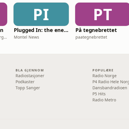
PI
PT
en
Plugged In: the energy news podcast
På tegnebrettet
Thomas Rosseland Wiborg-Thune
Montel News
paategnebrettet
BLA GJENNOM
POPULÆRE
Radiostasjoner
Radio Norge
Podkaster
P4 Radio Hele Nor
Topp Sanger
Dansbandradioen
P5 Hits
Radio Metro