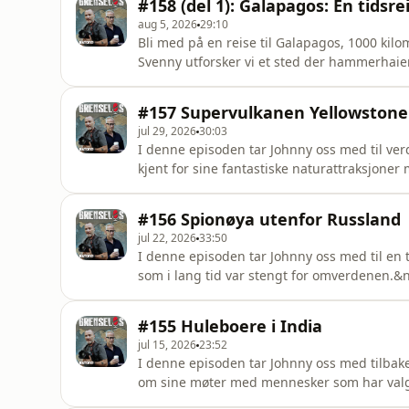
#158 (del 1): Galapagos: En tidsre
Acast. See acast.com
aug 5, 2026
29:10
Bli med på en reise til Galapagos, 1000 kilo
Svenny utforsker vi et sted der hammerhaier,
med menneskene. Hør om de strenge reglene
naturreservater.Vil du annonsere i Grenselø
#157 Supervulkanen Yellowstone
Acast. See acast.com
jul 29, 2026
30:03
I denne episoden tar Johnny oss med til ver
kjent for sine fantastiske naturattraksjoner med geysirer, varme kilder og et rikt dyreliv. Men hva
ville skjedd om denne supervulkanen en gang
kontakt med vår salgspartner Acast. Hosted 
#156 Spionøya utenfor Russland
jul 22, 2026
33:50
I denne episoden tar Johnny oss med til en t
som i lang tid var stengt for omverdenen.&n
om sammen med kona Nina har valgt et liv l
ulykke.Vil du annonsere i Grenseløs? Ta kon
#155 Huleboere i India
acast.com/privac
jul 15, 2026
23:52
I denne episoden tar Johnny oss med tilbake 
om sine møter med mennesker som har valgt å 
sadhuer. Vi får også høre om en by som ikke 