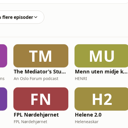
pilte inn sine «Spaghetti Westerns» med stjerner som
tar oss med gjennom filmhistorien, fra klassikere som
n flere episoder
TM
MU
The Mediator's Studio
Menn uten midje kan også lese
ons
An Oslo Forum podcast
HENRI
FN
H2
FPL Nørdehjørnet
Helene 2.0
FPL Nørdehjørnet
Heleneaskar