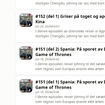
storbyen Chengdu. Johnny tar oss med bort 
preget av risåkere og små, idylliske landsbyer
Grenseløs? Ta kontakt med vår salgspartner 
#152 (del 1) Griser på toget og ap
information.
Kina
jun 24, 2026
34:03
I denne episoden av Grenseløs reiser vi dyp
storbyen Chengdu. Johnny tar oss med bort 
preget av risåkere og små, idylliske landsbyer
Grenseløs? Ta kontakt med vår salgspartner 
#151 (del 2) Spania: På sporet av
information.
Game of Thrones
jun 18, 2026
26:42
I denne episoden reiser Johnny til det sørøs
som regnes som Europas eneste ekte ørken 
legendariske regissører som Sergio Leone s
Clint Eastwood og Charles Bronson . Johnny 
#151 (del 1) Spania: På sporet av
The Good, the Ba
Game of Thrones
jun 18, 2026
29:46
I denne episoden reiser Johnny til det sørøs
som regnes som Europas eneste ekte ørken 