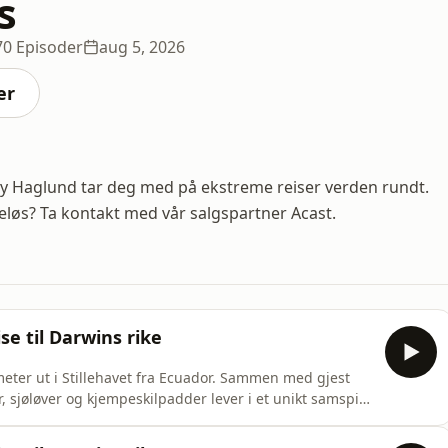
s
70 Episoder
aug 5, 2026
er
y Haglund tar deg med på ekstreme reiser verden rundt.
eløs? Ta kontakt med vår salgspartner Acast.
ise til Darwins rike
meter ut i Stillehavet fra Ecuador. Sammen med gjest
 sjøløver og kjempeskilpadder lever i et unikt samspill
 som gjør øyene til et av verdens best bevarte
s? Ta kontakt med vår salgspartner Acast. Hosted on