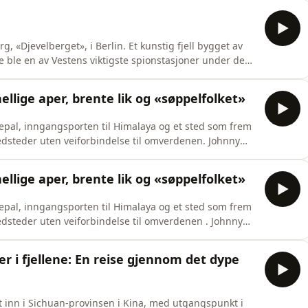
algspartner Acast. Hosted on Acast. See
g, «Djevelberget», i Berlin. Et kunstig fjell bygget av
 ble en av Vestens viktigste spionstasjoner under den
orsket Djevelberget, og vi får også høre om historien
lde krigen. Vil du annonsere i Grenseløs? Ta kontakt
llige aper, brente lik og «søppelfolket»
epal, inngangsporten til Himalaya og et sted som frem
vedsteder uten veiforbindelse til omverdenen. Johnny
kludert det rystende første møtet i 1991, hvor en taxitur
nsikt-møte med spedalskhet.Vil du annonsere i
llige aper, brente lik og «søppelfolket»
epal, inngangsporten til Himalaya og et sted som frem
vedsteder uten veiforbindelse til omverdenen . Johnny
kludert det rystende første møtet i 1991, hvor en taxitur
nsikt-møte med spedalskhet.Vil du annonsere i
er i fjellene: En reise gjennom det dype
t inn i Sichuan-provinsen i Kina, med utgangspunkt i