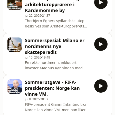
produktiv. Eller sorgmunter.Hør
arkitektur­opprørere i
journalist Alf Marius Opsahls intervju
Kardemomme by
med den prisbelønte forfatteren.
jul 22, 2026
21:37
Hosted on Acast. See
Thorbjørn Egners sydlandske utopi
acast.com/privacy for more
beskrives som Arkitekturopprørets
information.
idealby. Men klarer nordmenn å bo
der?Hør hva journalist Ola Jordheim
Sommerspesial: Milano er
Halvorsen fant da han overnattet i
nordmenns nye
byen. Hosted on Acast. See
skatteparadis
acast.com/privacy for more
jul 15, 2026
19:48
information.
En rekke nordmenn, inkludert
investor Magnus Rønningen med
familie, har bosatt seg i Italias
finanssentrum.– Hvis man ikke vil bo i
Sommerutgave - FIFA-
en sveitsisk landsby eller kjede seg i
presidenten: Norge kan
hjel i Zürich, er Milano det eneste
vinne VM.
fornuftige alternativet.Hør journalist
jul 8, 2026
28:32
Regine Stokstad fortelle hvorfor.Følg
FIFA-president Gianni Infantino tror
med oss videre i sommer for flere
Norge kan vinne VM, men han liker
historier fra Dagens Næringsliv.Den