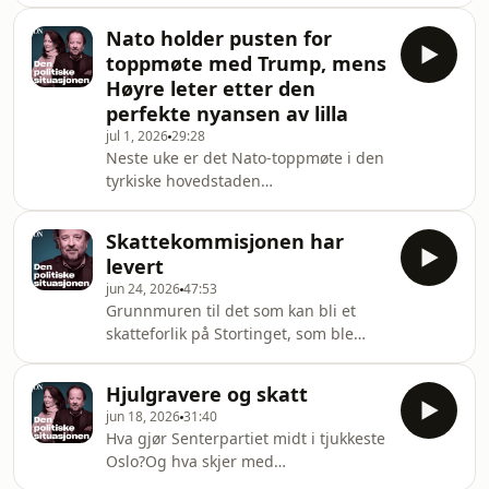
ikke Norge.Hør journalist Lars Bache
politiske situasjonen er tilbake i uke
Madsen lese sin historie og intervju
32. Hos
Nato holder pusten for
med den mektige
toppmøte med Trump, mens
fotballpresidenten.Følg med oss
Høyre leter etter den
videre i sommer for flere historier fra
perfekte nyansen av lilla
Dagens Næringsliv.Den politiske
jul 1, 2026
29:28
situasjonen er tilbake i uke 32. Hosted
Neste uke er det Nato-toppmøte i den
on Acast. See acast.com/privacy for
tyrkiske hovedstaden
more information.
Ankara.Opptakten har vært krevende
med flere utfall mot europeiske
Skattekommisjonen har
Natoland fra Donald Trump. Men
levert
Tyrkias president Erdogan kan sitte
jun 24, 2026
47:53
med nøkkelen til et vellykket møte,
Grunnmuren til det som kan bli et
sier DN-kommentator Sverre
skatteforlik på Stortinget, som ble
Strandhagen. Høyre oppsummerte
presentert onsdag.Men viktige
det politiske halvåret forrige uke. DN-
spørsmål gjenstår før partiene kan bli
kommentator Eva Grinde var til stede
Hjulgravere og skatt
enige. Ikke minst på formuesskatt.
og så et parti som leter etter en ny a
jun 18, 2026
31:40
Professor i samfunnsøkonomi, Ragnar
Hva gjør Senterpartiet midt i tjukkeste
Torvik, ledet det forrige
Oslo?Og hva skjer med
skatteutvalget. Nå går han gjennom
formuesskatten?Senterpartiet