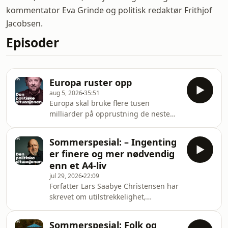
kommentator Eva Grinde og politisk redaktør Frithjof
Jacobsen.
Episoder
Europa ruster opp
aug 5, 2026
35:51
Europa skal bruke flere tusen
milliarder på opprustning de neste
årene. Men helt enkelt er det ikke.
Både politisk, økonomisk og
Sommerspesial: – Ingenting
industrielt er det flere skjær i sjøen.
er finere og mer nødvendig
Denne spesialutgaven av DNs podcast
enn et A4-liv
Den politiske situasjonen handler om
jul 29, 2026
22:09
Europas kronglete vei mot å kunne
Forfatter Lars Saabye Christensen har
forsvare seg selv uten USA. Med DNs
skrevet om utilstrekkelighet,
kommentatorer Simen Ekern og
ensomhet og død i 50 år. Han kan
Sverre Strandhagen. Programleder er
være blid også. Bare ikke kall ham
politisk redaktør Frith
Sommerspesial: Folk og