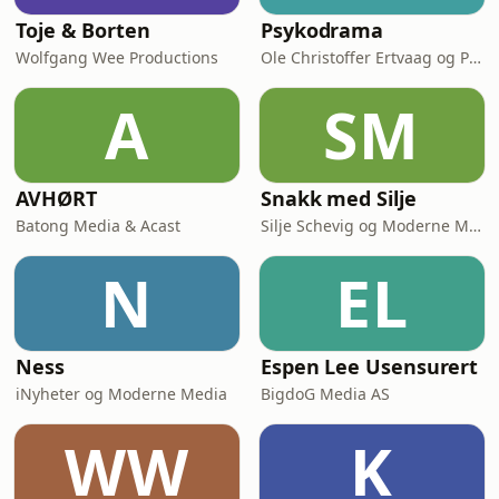
Toje & Borten
Psykodrama
Wolfgang Wee Productions
Ole Christoffer Ertvaag og Per Kjerstad & Acast
A
SM
AVHØRT
Snakk med Silje
Batong Media & Acast
Silje Schevig og Moderne Media
N
EL
Ness
Espen Lee Usensurert
iNyheter og Moderne Media
BigdoG Media AS
WW
K