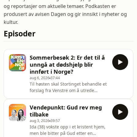
og reportasjer om aktuelle temaer. Podkasten er
produsert av avisen Dagen og gir innsikt i nyheter og
kultur.
Episoder
Sommerbesøk 2: Er det til å
unngå at dødshjelp blir
innført i Norge?
aug 6, 2026
37:44
Til høsten skal Stortinget behandle et
forslag fra Venstre om å utrede
legalisering av dødshjelp. Foreløpig
er det bare Fremskrittspartiet som
Vendepunkt: Gud rev meg
prinsipielt har gått inn for en slik
tilbake
legalisering, men meningsmålinger
aug 3, 2026
39:57
har vist flertall i befolkningen. Blant
Ida (38) vokste opp i et kristent hjem,
leger har støtten økt de siste årene,
men ble bitter på Gud etter en
ifølge en meningsmåling fra 2025.En