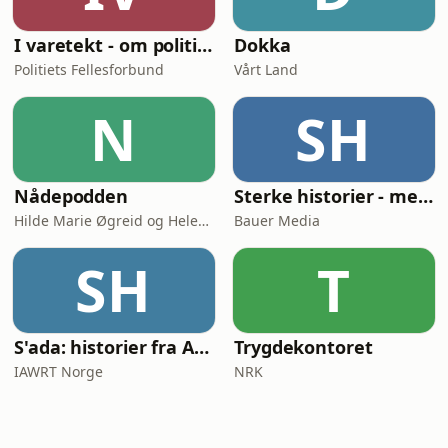
I varetekt - om politi og politikk
Dokka
Politiets Fellesforbund
Vårt Land
N
SH
Nådepodden
Sterke historier - med Tore Strømøy
Hilde Marie Øgreid og Helene Benedikte Granum-Aanestad
Bauer Media
SH
T
S'ada: historier fra Afghanistan
Trygdekontoret
IAWRT Norge
NRK