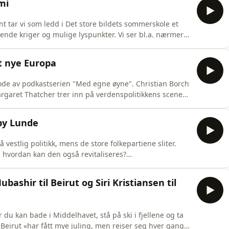
mi
ar vi som ledd i Det store bildets sommerskole et
ående kriger og mulige lyspunkter. Vi ser bl.a. nærmere
/USA og Tyrkias strategiske rolle. Og hvordan er
ke regionen?
t nye Europa
sode av podkastserien "Med egne øyne". Christian Borch
argaret Thatcher trer inn på verdenspolitikkens scene
 verken Storbritannia eller Europa blitt det samme
lady" ved en rekke anledninger og må finne seg i å bli
by Lunde
 vestlig politikk, mens de store folkepartiene sliter.
hvordan kan den også revitaliseres?
g leder i Europabevegelsen, Heidi Nordby Lunde, vil
til å lage nye politiske arenaer. Heldigvis hadde hun
shir til Beirut og Siri Kristiansen til
du kan bade i Middelhavet, stå på ski i fjellene og ta
Beirut «har fått mye juling, men reiser seg hver gang»,