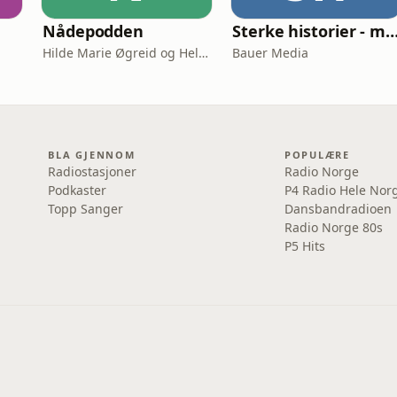
Nådepodden
Sterke historier - med Tore S
Hilde Marie Øgreid og Helene Benedikte Granum-Aanestad
Bauer Media
BLA GJENNOM
POPULÆRE
Radiostasjoner
Radio Norge
Podkaster
P4 Radio Hele Nor
Topp Sanger
Dansbandradioen
Radio Norge 80s
P5 Hits