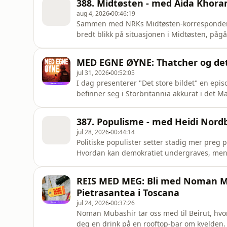
388. Midtøsten - med Aida Khora
seg. Elin treffer ov
aug 4, 2026
00:46:19
Sammen med NRKs Midtøsten-korrespondent t
bredt blikk på situasjonen i Midtøsten, påg
på Iran, Gaza, Syria, Saudi, forholdet Israel
egentlig korrespondentlivet i den dramatis
MED EGNE ØYNE: Thatcher og de
jul 31, 2026
00:52:05
I dag presenterer "Det store bildet" en epi
befinner seg i Storbritannia akkurat i det M
og tar over Downing Street 10. Etter det har
igjen. Christian krysser spor med "the iron 
387. Populisme - med Heidi Nord
offer for
jul 28, 2026
00:44:14
Politiske populister setter stadig mer preg på
Hvordan kan demokratiet undergraves, men 
Mangeårigstortingsrepresentant for Høyre o
bruke den nye jobben i Human-Etisk Forbund 
REIS MED MEG: Bli med Noman Muba
tid til å komme innom Det store
Pietrasantea i Toscana
jul 24, 2026
00:37:26
Noman Mubashir tar oss med til Beirut, hvor 
deg en drink på en rooftop-bar om kvelden. 