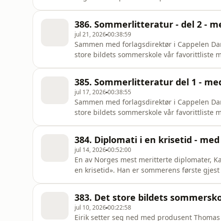
og er i dag en pulserende by med stor matkult
oss hennes barndoms paradis: Pietrasanta 
386. Sommerlitteratur - del 2 - m
Pietrasanta føl
jul 21, 2026
00:38:59
Sammen med forlagsdirektør i Cappelen Damm
store bildets sommerskole vår favorittlist
våre somre, eller som er spesielt aktuelle n
Hemingway – Og solen går sin gangErnest
385. Sommerlitteratur del 1 - me
Vonnegut – Breakfeast of champi
jul 17, 2026
00:38:55
Sammen med forlagsdirektør i Cappelen Damm
store bildets sommerskole vår favorittlist
våre somre, eller som er spesielt aktuelle n
førstkommende tirsdag.Anbefalinger i denn
384. Diplomati i en krisetid - med
Moby Dick L. Scott Fitzgerald – T
jul 14, 2026
00:52:00
En av Norges mest meritterte diplomater, Kai 
en krisetid». Han er sommerens første gjest 
er rådville, og derfor haster det, mener Eide. Han mene
settes i sentrum.
383. Det store bildets sommersk
jul 10, 2026
00:22:58
Eirik setter seg ned med produsent Thomas 