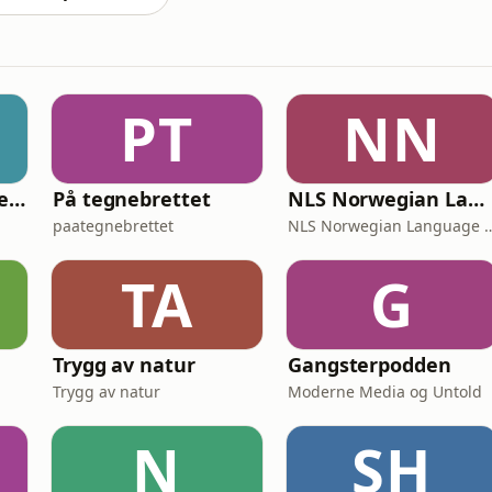
PT
NN
Plugged In: the energy news podcast
På tegnebrettet
NLS Norwegian Language Learning Podcast
paategnebrettet
NLS Norwegian Lang
TA
G
Trygg av natur
Gangsterpodden
Trygg av natur
Moderne Media og Untold
N
SH