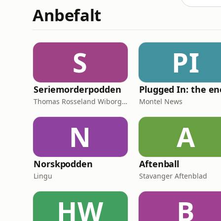
Anbefalt
S
PI
Seriemorderpodden
Thomas Rosseland Wiborg-Thune
Montel News
N
A
Norskpodden
Aftenball
Lingu
Stavanger Aftenblad
HW
B