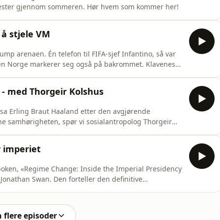
gjester gjennom sommeren. Hør hvem som kommer her!
å stjele VM
mp arenaen. Én telefon til FIFA-sjef Infantino, så var
 Men Norge markerer seg også på bakrommet. Klaveness
årlig, dårlig, dårlig, dårlig, dårlig avgjørelse”. Og
dig viser ferske tall at Trump tjente minst 2,24
 - med Thorgeir Kolshus
, sa Erling Braut Haaland etter den avgjørende
e samhørigheten, spør vi sosialantropolog Thorgeir
en nasjonsbyggende? Men hvorfor er det også sunt at
ig med oss nordmenn om vi slår Brasil på søndag?
 imperiet
boken, «Regime Change: Inside the Imperial Presidency
onathan Swan. Den forteller den definitive
tperiode. Og hvordan Trump ser seg selv som en av
er - og på mange måter også er det.
n flere episoder