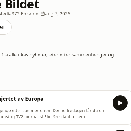
 Bildet
Media
372 Episoder
aug 7, 2026
er
p fra alle ukas nyheter, leter etter sammenhenger og
jertet av Europa
ig gjenge etter sommerferien. Denne fredagen får du en
 andre storbyer i hjertet av Europa der en bølge av
vne midt i dramaet og får politiets våpen rettet mot