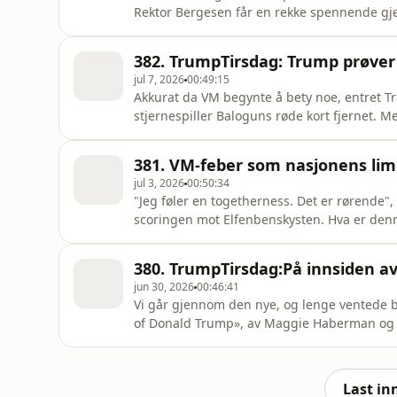
Rektor Bergesen får en rekke spennende 
382. TrumpTirsdag: Trump prøver 
jul 7, 2026
00:49:15
Akkurat da VM begynte å bety noe, entret Tru
stjernespiller Baloguns røde kort fjernet.
protesterte kraftig, Solbakken kalte det “en d
Belgia ordnet det hele på banen i natt. Samti
381. VM-feber som nasjonens lim
milliarder d
jul 3, 2026
00:50:34
"Jeg føler en togetherness. Det er rørende"
scoringen mot Elfenbenskysten. Hva er denn
Kolshus. Hvordan er denne kollektive jubel
noen ikke er med å ro? Og hva skjer egentl
380. TrumpTirsdag:På innsiden av
jun 30, 2026
00:46:41
Vi går gjennom den nye, og lenge ventede 
of Donald Trump», av Maggie Haberman og J
innsidehistorien om Trumps andre presiden
verdenshistoriens mest markante president
Last in