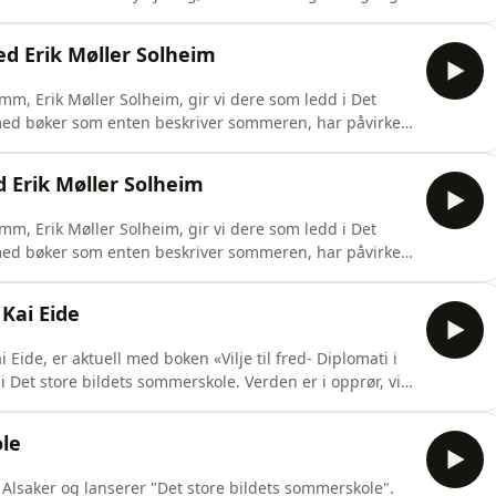
ur, uteliv og flere religioner side om side. Så tar Siri
i Toscana. Innenfor bymurene i kunstnerbyen
ed Erik Møller Solheim
, Erik Møller Solheim, gir vi dere som ledd i Det
e med bøker som enten beskriver sommeren, har påvirket
å i sommer. Del 2 av 2.Anbefalinger i episoden:Ernest
 Hemingway – Den gamle mannen og havetKurt
d Erik Møller Solheim
, Erik Møller Solheim, gir vi dere som ledd i Det
e med bøker som enten beskriver sommeren, har påvirket
å i sommer. Del 1 av 2. Neste del kommer
e episoden:John Fowles – MagikerenHerman Melville -
 Kai Eide
Eide, er aktuell med boken «Vilje til fred- Diplomati i
i Det store bildets sommerskole. Verden er i opprør, vi
r det som trengs er at diplomatiet igjen
ole
Alsaker og lanserer "Det store bildets sommerskole".