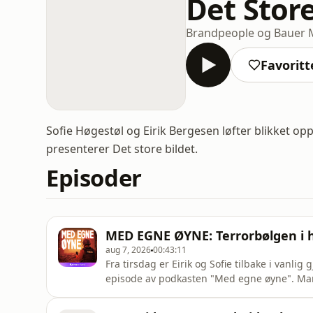
Det Store
Brandpeople og Bauer 
Favoritt
Sofie Høgestøl og Eirik Bergesen løfter blikket op
presenterer Det store bildet.
Episoder
MED EGNE ØYNE: Terrorbølgen i h
aug 7, 2026
00:43:11
Fra tirsdag er Eirik og Sofie tilbake i vanl
episode av podkasten "Med egne øyne". Mangeårig TV2-journalist Elin Sørsdahl reiser i
skytteltrafikk mellom Paris, Brüssel og flere
islamistisk terror rammer. Hun opplever å ha