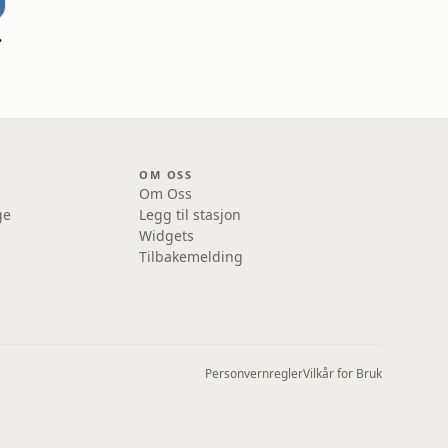
trømøy
OM OSS
Om Oss
ge
Legg til stasjon
Widgets
Tilbakemelding
Personvernregler
Vilkår for Bruk